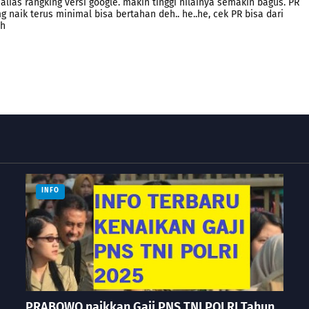
lias rangking versi google. makin tinggi nilainya semakin bagus. PR
 naik terus minimal bisa bertahan deh.. he..he, cek PR bisa dari
eh
INFO
PRABOWO naikkan Gaji PNS TNI POLRI Tahun