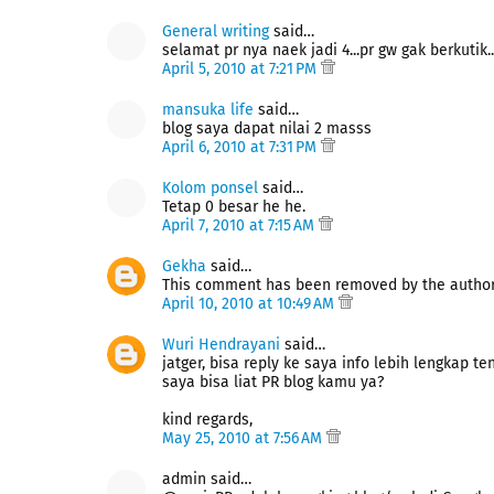
General writing
said…
selamat pr nya naek jadi 4...pr gw gak berkutik..
April 5, 2010 at 7:21 PM
mansuka life
said…
blog saya dapat nilai 2 masss
April 6, 2010 at 7:31 PM
Kolom ponsel
said…
Tetap 0 besar he he.
April 7, 2010 at 7:15 AM
Gekha
said…
This comment has been removed by the author
April 10, 2010 at 10:49 AM
Wuri Hendrayani
said…
jatger, bisa reply ke saya info lebih lengkap 
saya bisa liat PR blog kamu ya?
kind regards,
May 25, 2010 at 7:56 AM
admin said…