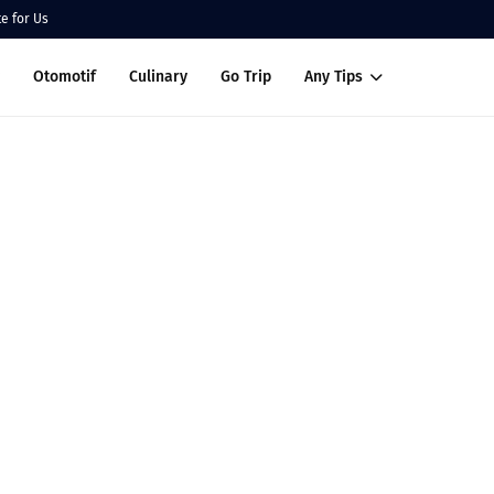
te for Us
Otomotif
Culinary
Go Trip
Any Tips