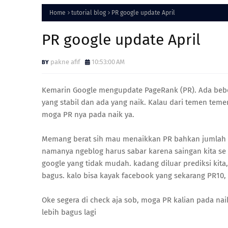
Home
tutorial blog
PR google update April
PR google update April
pakne afif
10:53:00 AM
Kemarin Google mengupdate PageRank (PR). Ada bebera
yang stabil dan ada yang naik. Kalau dari temen tem
moga PR nya pada naik ya.
Memang berat sih mau menaikkan PR bahkan jumlah p
namanya ngeblog harus sabar karena saingan kita se
google yang tidak mudah. kadang diluar prediksi kita,
bagus. kalo bisa kayak facebook yang sekarang PR10, 
Oke segera di check aja sob, moga PR kalian pada nai
lebih bagus lagi