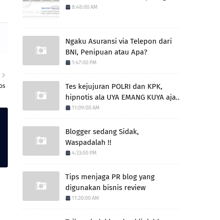
8:48:00 AM
Ngaku Asuransi via Telepon dari
BNI, Penipuan atau Apa?
1:47:00 PM
R
Tes kejujuran POLRI dan KPK,
os
hipnotis ala UYA EMANG KUYA aja..
11:09:00 AM
Blogger sedang Sidak,
Waspadalah !!
4:33:00 PM
Tips menjaga PR blog yang
digunakan bisnis review
11:20:00 AM