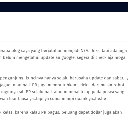
pa blog saya yang berjatuhan menjadi N/A...hixs. tapi ada juga
en belum mengetahui update an google, segera di check aja moga
engunjung. kuncinya hanya selalu berusaha update dan sabar..i
 jagad. mau naik PR juga membutuhkan seleksi dari mesin robot
 inginnya sih PR selalu naik atau minimal tetap pada posisi yang
wah luar biasa ya..tapi ya cuma mimpi doank ya..he.he
k kelas. karena kalau PR bagus, peluang dapet dollar juga akan