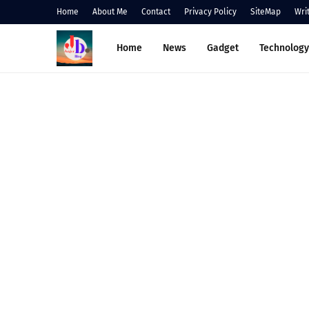
Home
About Me
Contact
Privacy Policy
SiteMap
Wri
Home
News
Gadget
Technology