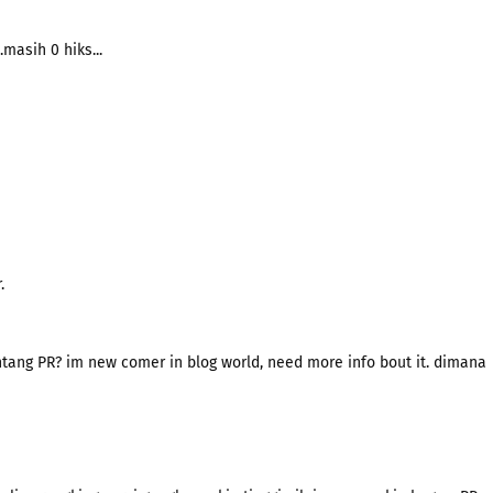
.masih 0 hiks...
.
tentang PR? im new comer in blog world, need more info bout it. dimana