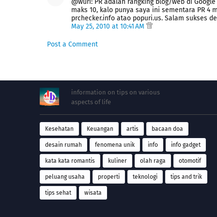
@wuri: PR adalah rangking blog/web di Google a
maks 10, kalo punya saya ini sementara PR 4 mg
prchecker.info atao popuri.us. Salam sukses d
May 25, 2010 at 10:41 AM
Post a Comment
information on tips on various
aspects of life
Kesehatan
Keuangan
artis
bacaan doa
desain rumah
fenomena unik
info
info gadget
kata kata romantis
kuliner
olah raga
otomotif
peluang usaha
properti
teknologi
tips and trik
tips sehat
wisata