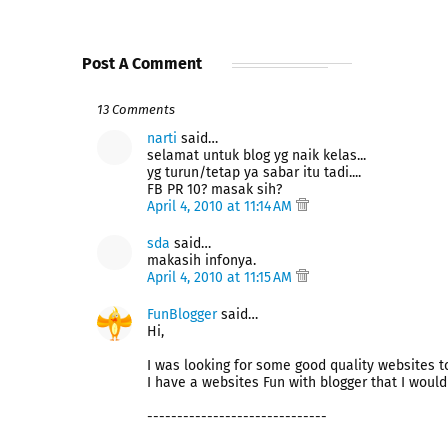
Post A Comment
13 Comments
narti
said…
selamat untuk blog yg naik kelas...
yg turun/tetap ya sabar itu tadi....
FB PR 10? masak sih?
April 4, 2010 at 11:14 AM
sda
said…
makasih infonya.
April 4, 2010 at 11:15 AM
FunBlogger
said…
Hi,
I was looking for some good quality websites t
I have a websites Fun with blogger that I would
------------------------------