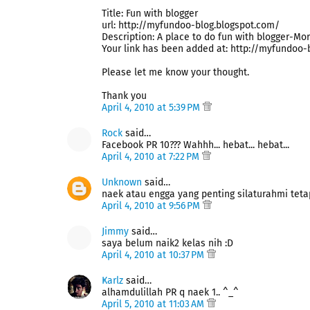
Title: Fun with blogger
url: http://myfundoo-blog.blogspot.com/
Description: A place to do fun with blogger-Mor
Your link has been added at: http://myfundoo-
Please let me know your thought.
Thank you
April 4, 2010 at 5:39 PM
Rock
said…
Facebook PR 10??? Wahhh... hebat... hebat...
April 4, 2010 at 7:22 PM
Unknown
said…
naek atau engga yang penting silaturahmi tetap 
April 4, 2010 at 9:56 PM
Jimmy
said…
saya belum naik2 kelas nih :D
April 4, 2010 at 10:37 PM
Ҝarlz
said…
alhamdulillah PR q naek 1.. ^_^
April 5, 2010 at 11:03 AM