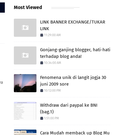
Most Viewed
LINK BANNER EXCHANGE/TUKAR
LINK
11:29:00 AM
Gonjang-ganjing blogger, hati-hati
terhadap blog anda!
10:34:00 AM
Fenomena unik di langit jogja 30
ya
juni 2009 sore
10:12:00 PM
Withdraw dari paypal ke BNI
(bag.1)
1:51:00 PM
Cara Mudah memback up Blog Mu