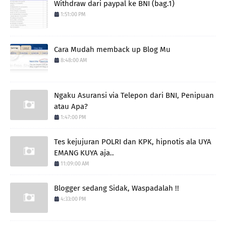
Withdraw dari paypal ke BNI (bag.1)
1:51:00 PM
Cara Mudah memback up Blog Mu
8:48:00 AM
Ngaku Asuransi via Telepon dari BNI, Penipuan
atau Apa?
1:47:00 PM
Tes kejujuran POLRI dan KPK, hipnotis ala UYA
EMANG KUYA aja..
11:09:00 AM
Blogger sedang Sidak, Waspadalah !!
4:33:00 PM