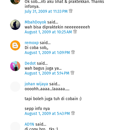
Ok sob....nti aku lihat & praktekkan. Thanks
infonya.
July 31, 2009 at 11:33 PM
MbahDoyok
said…
wah bisa dipraktekin neeeeeeeeeh
August 1, 2009 at 10:25 AM
remoxp
said…
Di coba sob,,
August 1, 2009 at 1:09 PM
Dedot
said…
wah bagus juga ya...
August 1, 2009 at 5:14 PM
johan wijaya
said…
oooohh..aaaa...laaaaa.....
tapi boleh juga tuh di cobain :)
sepp info nya
August 1, 2009 at 5:43 PM
AD1N
said…
di copy bro... tks :)