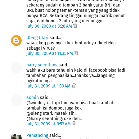
sekarang sudah ditambah 2 bank yaitu BNI dan
BRI, buat nolong teman-teman yang yang tidak
punya BCA. Sekarang tinggal nunggu matrik penuh
saja, dan bonus 2 juta yang menunggu.
July 30, 2009 at 8:28 AM
Uleng Utari
said…
waaa..koq pas nge-click hint urlnya dideteksi
sebagai virus?
July 30, 2009 at 11:35 PM
harry seenthing
said…
wakh aku baru tahu nih kalo di facebook bisa jadi
tambahan penghasilan...thanks ya...langsung
ngikutin juga
July 31, 2009 at 1:39 AM
admin
said…
@windu:ya... tapi lumayan bisa buat tambah-
tambah isi dompet juga kok
@uleng utari: masak sih...
@harry seenthing: oke deh..
July 31, 2009 at 9:53 AM
Pemancing
said…