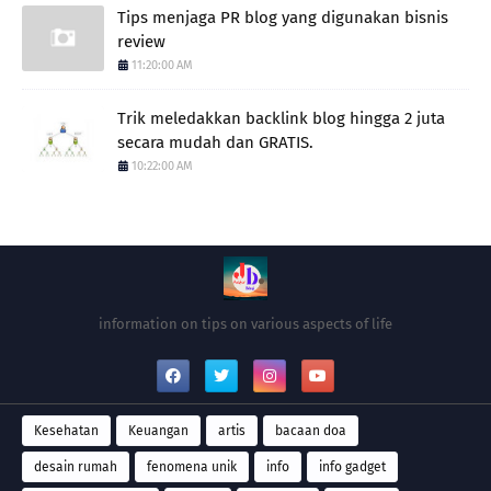
Tips menjaga PR blog yang digunakan bisnis
review
11:20:00 AM
Trik meledakkan backlink blog hingga 2 juta
secara mudah dan GRATIS.
10:22:00 AM
information on tips on various aspects of life
Kesehatan
Keuangan
artis
bacaan doa
desain rumah
fenomena unik
info
info gadget