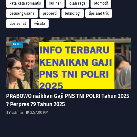
kata kata romantis
kuliner
olah raga
otomotif
peluang usaha
properti
teknologi
tips and trik
tips sehat
wisata
INFO
PRABOWO naikkan Gaji PNS TNI POLRI Tahun 2025
? Perpres 79 Tahun 2025
admin
2:57:00 PM