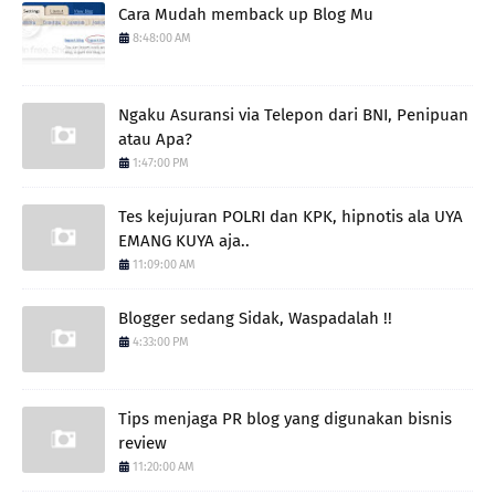
Cara Mudah memback up Blog Mu
8:48:00 AM
Ngaku Asuransi via Telepon dari BNI, Penipuan
atau Apa?
1:47:00 PM
Tes kejujuran POLRI dan KPK, hipnotis ala UYA
EMANG KUYA aja..
11:09:00 AM
Blogger sedang Sidak, Waspadalah !!
4:33:00 PM
Tips menjaga PR blog yang digunakan bisnis
review
11:20:00 AM