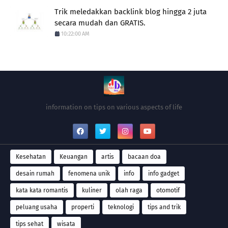
Trik meledakkan backlink blog hingga 2 juta
secara mudah dan GRATIS.
10:22:00 AM
information on tips on various aspects of life
Kesehatan
Keuangan
artis
bacaan doa
desain rumah
fenomena unik
info
info gadget
kata kata romantis
kuliner
olah raga
otomotif
peluang usaha
properti
teknologi
tips and trik
tips sehat
wisata