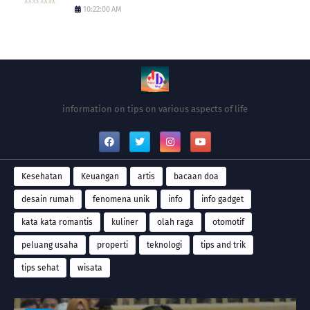
10:22:00 AM
information on tips on various aspects of life
Kesehatan
Keuangan
artis
bacaan doa
desain rumah
fenomena unik
info
info gadget
kata kata romantis
kuliner
olah raga
otomotif
peluang usaha
properti
teknologi
tips and trik
tips sehat
wisata