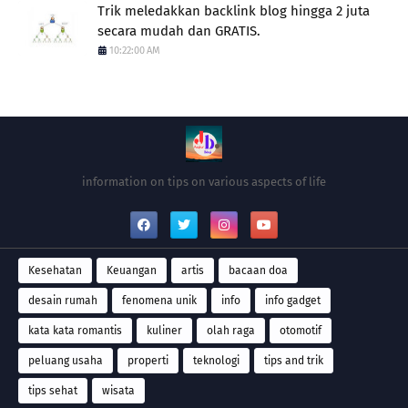
Trik meledakkan backlink blog hingga 2 juta
secara mudah dan GRATIS.
10:22:00 AM
information on tips on various aspects of life
Kesehatan
Keuangan
artis
bacaan doa
desain rumah
fenomena unik
info
info gadget
kata kata romantis
kuliner
olah raga
otomotif
peluang usaha
properti
teknologi
tips and trik
tips sehat
wisata