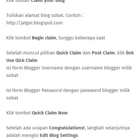
Klik tulisan
Claim your blog
Tuliskan alamat blog sobat. Contoh :
http://jatger.blogspot.com
Klik tombol
Begin claim
, tunggu beberapa saat
Setelah muncul pilihan
Quick Claim
dan
Post Claim
, klik
link
Use Qick Claim
Isi Form Blogger Username dengan username blogger milik
sobat
Isi Form Blogger Password dengan password blogger milik
sobat
Klik tombol
Quick Claim Now
Setelah ada ucapan
Congratulations!
, langkah selanjutnya
adalah mengisi
Edit Blog Settings