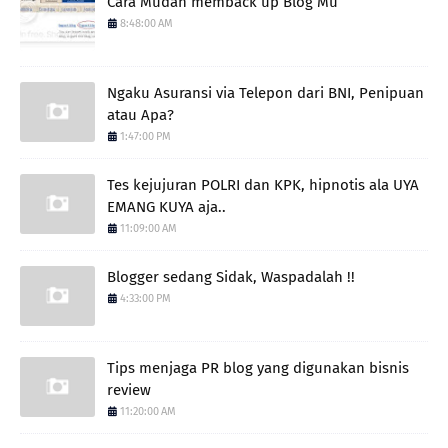
Cara Mudah memback up Blog Mu
8:48:00 AM
Ngaku Asuransi via Telepon dari BNI, Penipuan
atau Apa?
1:47:00 PM
Tes kejujuran POLRI dan KPK, hipnotis ala UYA
EMANG KUYA aja..
11:09:00 AM
Blogger sedang Sidak, Waspadalah !!
4:33:00 PM
Tips menjaga PR blog yang digunakan bisnis
review
11:20:00 AM