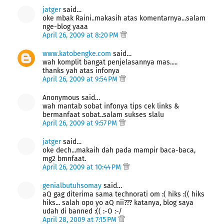
jatger
said…
oke mbak Raini..makasih atas komentarnya...salam
nge-blog yaaa
April 26, 2009 at 8:20 PM
www.katobengke.com
said…
wah komplit bangat penjelasannya mas.....
thanks yah atas infonya
April 26, 2009 at 9:54 PM
Anonymous said…
wah mantab sobat infonya tips cek links &
bermanfaat sobat..salam sukses slalu
April 26, 2009 at 9:57 PM
jatger
said…
oke dech...makaih dah pada mampir baca-baca,
mg2 bmnfaat.
April 26, 2009 at 10:44 PM
genialbutuhsomay
said…
aQ gag diterima sama technorati om :( hiks :(( hiks
hiks... salah opo yo aQ nii??? katanya, blog saya
udah di banned :(( :-O :-/
April 28, 2009 at 7:15 PM