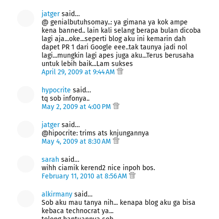
jatger
said…
@ genialbutuhsomay..: ya gimana ya kok ampe
kena banned.. lain kali selang berapa bulan dicoba
lagi aja...oke...seperti blog aku ini kemarin dah
dapet PR 1 dari Google eee..tak taunya jadi nol
lagi...mungkin lagi apes juga aku...Terus berusaha
untuk lebih baik...Lam sukses
April 29, 2009 at 9:44 AM
hypocrite
said…
tq sob infonya..
May 2, 2009 at 4:00 PM
jatger
said…
@hipocrite: trims ats knjungannya
May 4, 2009 at 8:30 AM
sarah
said…
wihh ciamik kerend2 nice inpoh bos.
February 11, 2010 at 8:56 AM
alkirmany
said…
Sob aku mau tanya nih... kenapa blog aku ga bisa
kebaca technocrat ya...