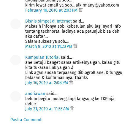
tolong bantuannya sob...
kirim lewat email ya sob... alkirmany@yahoo.com
February 16, 2010 at 2:03 PM
Bisnis simpel di Internet
said…
Makasih infonya sob, kebetulan aku lagi nyari info
tentang technorati jadinya ada petunjuk bisa deh
aku daftar....
Salam sukses ya sob....
March 8, 2010 at 11:23 PM
Kumpulan Tutorial
said…
ane Setuju banget sama artikelnya gan, kalau gitu
kita tukaran link ya gan :)
Link agan sudah terpasang diblogroll ane. Ditunggu
balasan & konfirmasinya. Thanks
July 16, 2010 at 2:08 PM
andriawan
said…
belum begitu mudeng..tapi langsung ke TKP aja
deh :x
July 21, 2010 at 11:33 AM
Post a Comment