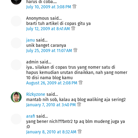
harus di coba....
July 10, 2009 at 3:08 PM
Anonymous said…
brarti tuh artikel di copas gitu ya
July 12, 2009 at 8:41 AM
janu
said…
unik banget caranya
July 25, 2009 at 11:07 AM
admin said…
iya.. silakan di copas trus yang nomer satu di
hapus kemudian urutan dinaikkan, nah yang nomer
10 disi nama blog kamu
August 26, 2009 at 2:08 PM
Rizkyzone
said…
mantab nih sob, kalau aq blog waliking aja sering2
January 7, 2010 at 3:40 PM
arafi
said…
yang bener nich???bntr2 tp aq blm mudeng juga ya
:D
January 8, 2010 at 8:32 AM