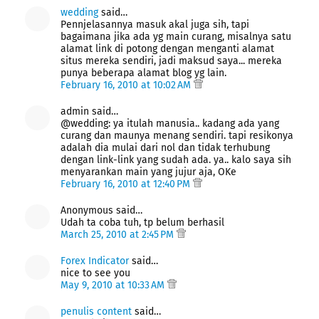
wedding
said…
Pennjelasannya masuk akal juga sih, tapi
bagaimana jika ada yg main curang, misalnya satu
alamat link di potong dengan menganti alamat
situs mereka sendiri, jadi maksud saya... mereka
punya beberapa alamat blog yg lain.
February 16, 2010 at 10:02 AM
admin said…
@wedding: ya itulah manusia.. kadang ada yang
curang dan maunya menang sendiri. tapi resikonya
adalah dia mulai dari nol dan tidak terhubung
dengan link-link yang sudah ada. ya.. kalo saya sih
menyarankan main yang jujur aja, OKe
February 16, 2010 at 12:40 PM
Anonymous said…
Udah ta coba tuh, tp belum berhasil
March 25, 2010 at 2:45 PM
Forex Indicator
said…
nice to see you
May 9, 2010 at 10:33 AM
penulis content
said…