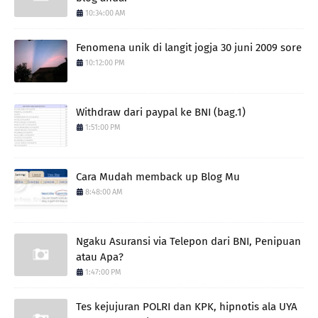
10:34:00 AM
Fenomena unik di langit jogja 30 juni 2009 sore
10:12:00 PM
Withdraw dari paypal ke BNI (bag.1)
1:51:00 PM
Cara Mudah memback up Blog Mu
8:48:00 AM
Ngaku Asuransi via Telepon dari BNI, Penipuan
atau Apa?
1:47:00 PM
Tes kejujuran POLRI dan KPK, hipnotis ala UYA