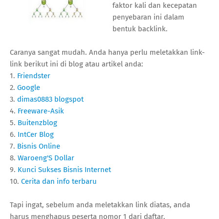
faktor kali dan kecepatan
penyebaran ini dalam
bentuk backlink.
Caranya sangat mudah. Anda hanya perlu meletakkan link-
link berikut ini di blog atau artikel anda:
1.
Friendster
2.
Google
3.
dimas0883 blogspot
4.
Freeware-Asik
5.
Buitenzblog
6.
IntCer Blog
7.
Bisnis Online
8.
Waroeng'S Dollar
9.
Kunci Sukses Bisnis Internet
10.
Cerita dan info terbaru
Tapi ingat, sebelum anda meletakkan link diatas, anda
harus menghapus peserta nomor 1 dari daftar.