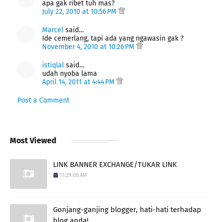
apa gak ribet tuh mas?
July 22, 2010 at 10:56 PM
Marcel
said…
Ide cemerlang, tapi ada yang ngawasin gak ?
November 4, 2010 at 10:26 PM
istiqlal
said…
udah nyoba lama
April 14, 2011 at 4:44 PM
Post a Comment
Most Viewed
LINK BANNER EXCHANGE/TUKAR LINK
11:29:00 AM
Gonjang-ganjing blogger, hati-hati terhadap
blog anda!