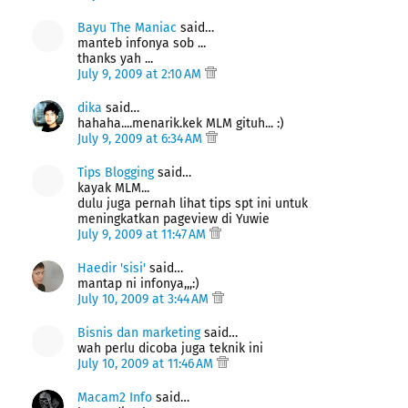
Bayu The Maniac
said…
manteb infonya sob ...
thanks yah ...
July 9, 2009 at 2:10 AM
dika
said…
hahaha....menarik.kek MLM gituh... :)
July 9, 2009 at 6:34 AM
Tips Blogging
said…
kayak MLM...
dulu juga pernah lihat tips spt ini untuk
meningkatkan pageview di Yuwie
July 9, 2009 at 11:47 AM
Haedir 'sisi'
said…
mantap ni infonya,,,:)
July 10, 2009 at 3:44 AM
Bisnis dan marketing
said…
wah perlu dicoba juga teknik ini
July 10, 2009 at 11:46 AM
Macam2 Info
said…