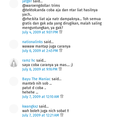
jatger
said…
@waroengdollar: trims
@tektok:anda coba aja dan ntar liat hasilnya
yach..
@rhe:kita liat aja natr dampaknya... Toh semua
gratis dan gak ada yang dirugikan, malah saling
menguntungkan, ya gak?
July 4, 2009 at 9:01 PM
nationalinks
said…
wawaw mantap juga caranya
July 6, 2009 at 2:45 PM
ramz hc
said…
saya coba caranya ya mas.... ;)
July 6, 2009 at 9:16 PM
Bayu The Maniac
said…
manteb nih sob ...
patut d coba ..
hehehe ...
July 7, 2009 at 12:10 AM
kwangkxz
said…
wah boleh juga nich sobat !!
July 7, 2009 at 12:21 AM