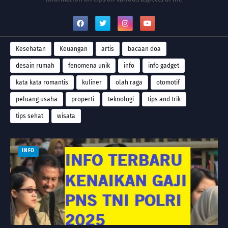
Kesehatan
Keuangan
artis
bacaan doa
desain rumah
fenomena unik
info
info gadget
kata kata romantis
kuliner
olah raga
otomotif
peluang usaha
properti
teknologi
tips and trik
tips sehat
wisata
INFO