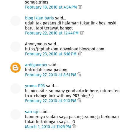
semua.trims
February 18, 2010 at 4:34 PM
blog iklan baris
said…
udah tak pasang di halaman tukar link bos. mski
baru, tapi terawat banget
February 22, 2010 at 12:44 PM
Anonymous said…
http://jhptlabkom-download.blogspot.com
February 23, 2010 at 6:18 PM
ardigonenix
said…
link udah saya pasang
February 27, 2010 at 8:51 PM
yroma PR3
said…
hi, nice site. so many good article here. interested
to x-change link with my PR3 blog? :)
February 27, 2010 at 9:10 PM
satriaji
said…
bannernya sudah saya pasang...semoga berkenan
tukar link dengan saya... :D
March 1, 2010 at 11:25 PM