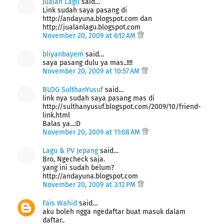
Jualan Lagu
said…
Link sudah saya pasang di
http://andayuna.blogspot.com dan
http://jualanlagu.blogspot.com
November 20, 2009 at 6:12 AM
bliyanbayem
said…
saya pasang dulu ya mas..!!!!
November 20, 2009 at 10:57 AM
BLOG SulthanYusuf
said…
link nya sudah saya pasang mas di
http://sulthanyusuf.blogspot.com/2009/10/friend-
link.html
Balas ya...:D
November 20, 2009 at 11:08 AM
Lagu & PV Jepang
said…
Bro, Ngecheck saja.
yang ini sudah belum?
http://andayuna.blogspot.com
November 20, 2009 at 3:12 PM
Fais Wahid
said…
aku boleh ngga ngedaftar buat masuk dalam
daftar..