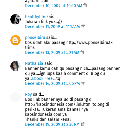
ayafarm.com
December 10, 2009 at 10:50 AM
healthylife
said…
Tukaran link yuk...;))
December 11, 2009 at 11:17 AM
ponselbiru
said…
bos udah aku pasang http://www.ponselbiru.tk
trims
December 13, 2009 at 5:21 AM
Natha Lia
said…
Banner kamu dah qu pasang nich....pasang banner
qu ya.....jgn lupa kasih comment di Blog qu
ya...
Ebook Free
....tq
December 14, 2009 at 5:06 PM
Roy
said…
Bos link banner nya ud di pasang di
http://kaosindonesia.com/link.htm, tolong di
periksa. TUkeran ama banner nya
kaosindonesia.com ya
Thanks dan salam kenal
December 19, 2009 at 2:36 PM