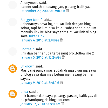
Anonymous said…
banner sudah dipasang gan, pasang balik ya..
December 29, 2009 at 5:10 AM
Blogger Modif
said…
Sebenarnya saya ingin tukar link dengan blog
sobat, tapi belum bisa kalau sobat sendiri belum
menulis link ke blog saya,trims...tukar link di blog
saya
Tukar Link
January 4, 2010 at 2:41 PM
Bonthain
said…
link dan banner uda terpasang bro...follow me 2
January 5, 2010 at 12:24 AM
Unknown
said…
Mas yang punya mas sudah di masukan ma saya
di blog saya dan mas belum memasang banner
saya...
January 9, 2010 at 8:41 AM
dhea
said…
link banner dah saya pasang.. pasang balik ya.. di
http://antiquegirls.blogspot.com
January 16, 2010 at 8:11 AM