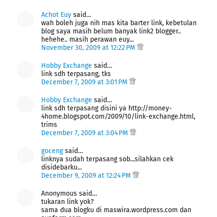
Achot Euy
said…
wah boleh juga nih mas kita barter link, kebetulan
blog saya masih belum banyak link2 blogger..
hehehe.. masih perawan euy...
November 30, 2009 at 12:22 PM
Hobby Exchange
said…
link sdh terpasang, tks
December 7, 2009 at 3:01 PM
Hobby Exchange
said…
link sdh terpasang disini ya http://money-
4home.blogspot.com/2009/10/link-exchange.html,
trims
December 7, 2009 at 3:04 PM
goceng
said…
linknya sudah terpasang sob...silahkan cek
disidebarku...
December 9, 2009 at 12:24 PM
Anonymous said…
tukaran link yok?
sama dua blogku di maswira.wordpress.com dan