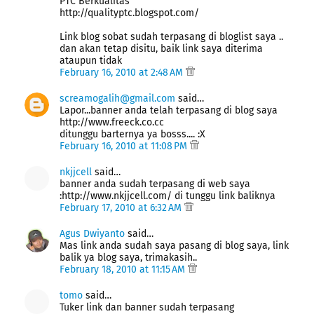
PTC Berkualitas
http://qualityptc.blogspot.com/
Link blog sobat sudah terpasang di bloglist saya ..
dan akan tetap disitu, baik link saya diterima
ataupun tidak
February 16, 2010 at 2:48 AM
screamogalih@gmail.com
said…
Lapor...banner anda telah terpasang di blog saya
http://www.freeck.co.cc
ditunggu barternya ya bosss.... :X
February 16, 2010 at 11:08 PM
nkjjcell
said…
banner anda sudah terpasang di web saya
:http://www.nkjjcell.com/ di tunggu link baliknya
February 17, 2010 at 6:32 AM
Agus Dwiyanto
said…
Mas link anda sudah saya pasang di blog saya, link
balik ya blog saya, trimakasih..
February 18, 2010 at 11:15 AM
tomo
said…
Tuker link dan banner sudah terpasang