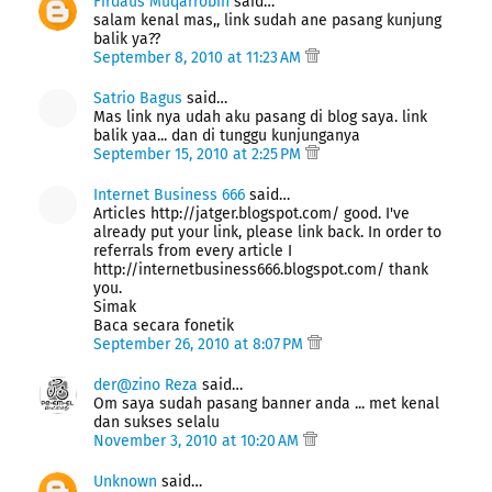
Firdaus Muqarrobin
said…
salam kenal mas,, link sudah ane pasang kunjung
balik ya??
September 8, 2010 at 11:23 AM
Satrio Bagus
said…
Mas link nya udah aku pasang di blog saya. link
balik yaa... dan di tunggu kunjunganya
September 15, 2010 at 2:25 PM
Internet Business 666
said…
Articles http://jatger.blogspot.com/ good. I've
already put your link, please link back. In order to
referrals from every article I
http://internetbusiness666.blogspot.com/ thank
you.
Simak
Baca secara fonetik
September 26, 2010 at 8:07 PM
der@zino Reza
said…
Om saya sudah pasang banner anda ... met kenal
dan sukses selalu
November 3, 2010 at 10:20 AM
Unknown
said…