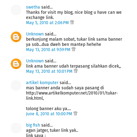
swetha
said…
Thanks for visit my blog, nice blog u have can we
exchange link.
May 5, 2010 at 2:06 PM
Unknown
said…
berkunjung malam sobat, tukar link sama banner
ya sob...dua dweh ben mantep hehehe
May 13, 2010 at 9:59 PM
Unknown
said…
link ama banner udah terpasang silahkan dicek,,
May 13, 2010 at 10:01 PM
artikel komputer
said…
mas banner anda sudah saya pasang di
http://www.artikelkomputer.net/2010/01/tukar-
link.html,
tolong banner aku ya....
June 8, 2010 at 10:00 PM
big fish
said…
agan jatger, tuker link yak..
link saya :