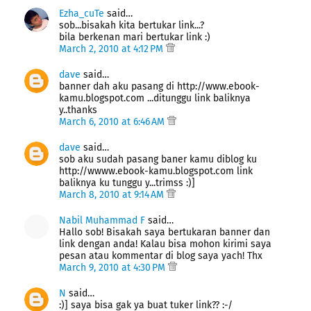
Ezha_cuTe
said…
sob...bisakah kita bertukar link...?
bila berkenan mari bertukar link :)
March 2, 2010 at 4:12 PM
dave
said…
banner dah aku pasang di http://www.ebook-
kamu.blogspot.com ...ditunggu link baliknya
y..thanks
March 6, 2010 at 6:46 AM
dave
said…
sob aku sudah pasang baner kamu diblog ku
http://wwww.ebook-kamu.blogspot.com link
baliknya ku tunggu y...trimss :)]
March 8, 2010 at 9:14 AM
Nabil Muhammad F
said…
Hallo sob! Bisakah saya bertukaran banner dan
link dengan anda! Kalau bisa mohon kirimi saya
pesan atau kommentar di blog saya yach! Thx
March 9, 2010 at 4:30 PM
N
said…
:)] saya bisa gak ya buat tuker link?? :-/