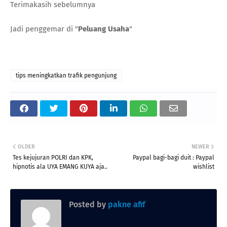
Terimakasih sebelumnya
Jadi penggemar di "
Peluang Usaha
"
tips meningkatkan trafik pengunjung
OLDER
NEWER
Tes kejujuran POLRI dan KPK,
Paypal bagi-bagi duit : Paypal
hipnotis ala UYA EMANG KUYA aja..
wishlist
Posted by
pakne afif