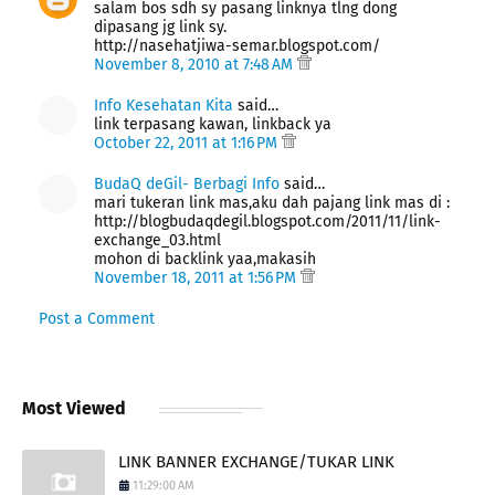
salam bos sdh sy pasang linknya tlng dong
dipasang jg link sy.
http://nasehatjiwa-semar.blogspot.com/
November 8, 2010 at 7:48 AM
Info Kesehatan Kita
said…
link terpasang kawan, linkback ya
October 22, 2011 at 1:16 PM
BudaQ deGil- Berbagi Info
said…
mari tukeran link mas,aku dah pajang link mas di :
http://blogbudaqdegil.blogspot.com/2011/11/link-
exchange_03.html
mohon di backlink yaa,makasih
November 18, 2011 at 1:56 PM
Post a Comment
Most Viewed
LINK BANNER EXCHANGE/TUKAR LINK
11:29:00 AM