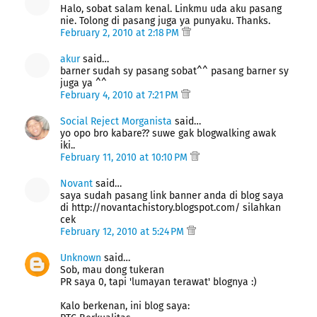
Halo, sobat salam kenal. Linkmu uda aku pasang
nie. Tolong di pasang juga ya punyaku. Thanks.
February 2, 2010 at 2:18 PM
akur
said…
barner sudah sy pasang sobat^^ pasang barner sy
juga ya ^^
February 4, 2010 at 7:21 PM
Social Reject Morganista
said…
yo opo bro kabare?? suwe gak blogwalking awak
iki..
February 11, 2010 at 10:10 PM
Novant
said…
saya sudah pasang link banner anda di blog saya
di http://novantachistory.blogspot.com/ silahkan
cek
February 12, 2010 at 5:24 PM
Unknown
said…
Sob, mau dong tukeran
PR saya 0, tapi 'lumayan terawat' blognya :)
Kalo berkenan, ini blog saya: