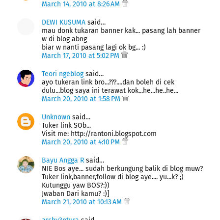
March 14, 2010 at 8:26 AM
DEWI KUSUMA
said…
mau donk tukaran banner kak... pasang lah banner
w di blog abng
biar w nanti pasang lagi ok bg... :)
March 17, 2010 at 5:02 PM
Teori ngeblog
said…
ayo tukeran link bro...???....dan boleh di cek
dulu...blog saya ini terawat kok...he...he..he...
March 20, 2010 at 1:58 PM
Unknown
said…
Tuker link SOb...
Visit me: http://rantoni.blogspot.com
March 20, 2010 at 4:10 PM
Bayu Angga R
said…
NIE Bos aye... sudah berkungung balik di blog muw?
Tuker link,banner,follow di blog aye.... yu...k? ;)
Kutunggu yaw BOS?:))
Jwaban Dari kamu? :)]
March 21, 2010 at 10:13 AM