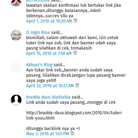
archv3ntura
said…
lawatan skalian konfirmasi tuk bertukar link jika
berkenan..ditunggu balasannya...mksh
sblmnya...succes sllu ya
April 1, 2010 at 10:20 AM
Q Ingin Bisa
said…
bismillah, salam ukhuwah dari kami, izin untuk
tuker link nya sob, link dan banner udah saya
pasng silahkan di cek, trimakasih
April 15, 2010 at 7:50 AM
Akhyar's Blog
said…
Ayo tukar link sob.,,banner anda sudah saya
pasang. Silahkan dicek.Jangan lupa pasang banner
saya juga yah!!!
April 22, 2010 at 10:21 AM
bradda daus blablabla
said…
Link anda sudah saya pasang...monggo di cek
http://bradda-daus.blogspot.com/2010/04/tuker-
link-yuuu.html
ditunggu backlink nya ya =)
May 3, 2010 at 1:03 PM