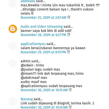
abdibuku
said…
mas,Newbie ! minta izin mau tukarlink !!! , boleh ???
, ditunggu coment balsan nya ! , thank's sukses
selalu !!!
November 25, 2009 at 2:01 AM
Audio and Video Streaming
said…
banner saya kok blm di add sob?
November 28, 2009 at 6:27 PM
application4you
said…
salam kenal,tukaran bannernya ya kawan
November 29, 2009 at 8:15 PM
admin said…
@edwin : trims
@jualan lagu: sudah mas
@imam77: link dah terpasang mas, trims
@abdi:maaf mas
audio: maaf mas
@aplication4you: sudah terpasang mas
November 30, 2009 at 10:15 AM
Nanang
said…
Link sudah dipasang di Blogroll, terima kasih. :)
November 30, 2009 at 10:41 AM