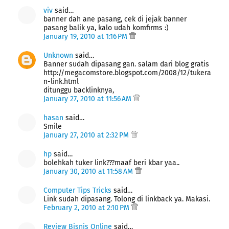
viv
said…
banner dah ane pasang, cek di jejak banner
pasang balik ya, kalo udah komfirms :)
January 19, 2010 at 1:16 PM
Unknown
said…
Banner sudah dipasang gan. salam dari blog gratis
http://megacomstore.blogspot.com/2008/12/tukera
n-link.html
ditunggu backlinknya,
January 27, 2010 at 11:56 AM
hasan
said…
Smile
January 27, 2010 at 2:32 PM
hp
said…
bolehkah tuker link???maaf beri kbar yaa..
January 30, 2010 at 11:58 AM
Computer Tips Tricks
said…
Link sudah dipasang. Tolong di linkback ya. Makasi.
February 2, 2010 at 2:10 PM
Review Bisnis Online
said…