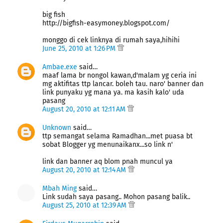
big fish
http://bigfish-easymoney.blogspot.com/
monggo di cek linknya di rumah saya,hihihi
June 25, 2010 at 1:26 PM
Ambae.exe
said…
maaf lama br nongol kawan,d'malam yg ceria ini
mg aktifitas ttp lancar. boleh tau. naro' banner dan
link punyaku yg mana ya. ma kasih kalo' uda
pasang
August 20, 2010 at 12:11 AM
Unknown
said…
ttp semangat selama Ramadhan...met puasa bt
sobat Blogger yg menunaikanx...so link n'
link dan banner aq blom pnah muncul ya
August 20, 2010 at 12:14 AM
Mbah Ming
said…
Link sudah saya pasang.. Mohon pasang balik..
August 25, 2010 at 12:39 AM