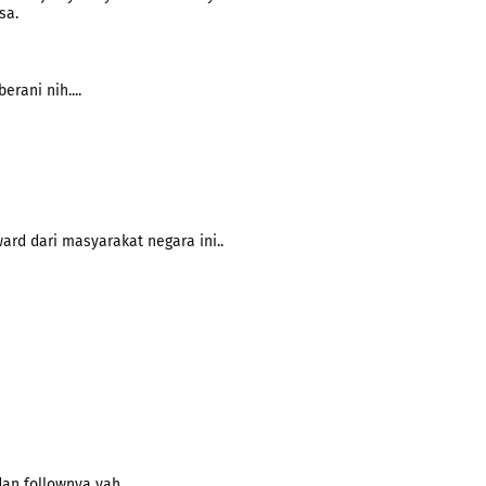
sa.
rani nih....
ward dari masyarakat negara ini..
an follownya yah. .