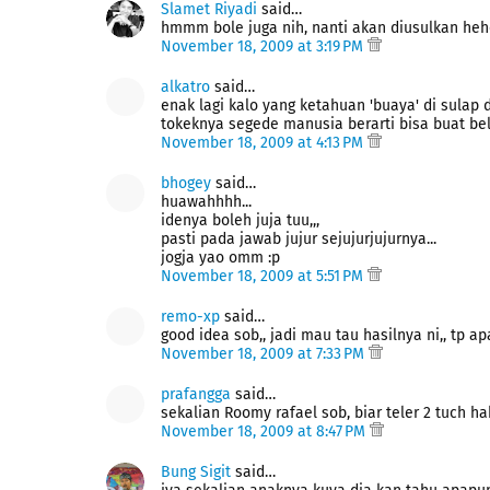
Slamet Riyadi
said…
hmmm bole juga nih, nanti akan diusulkan heh
November 18, 2009 at 3:19 PM
alkatro
said…
enak lagi kalo yang ketahuan 'buaya' di sulap di
tokeknya segede manusia berarti bisa buat bel
November 18, 2009 at 4:13 PM
bhogey
said…
huawahhhh...
idenya boleh juja tuu,,,
pasti pada jawab jujur sejujurjujurnya...
jogja yao omm :p
November 18, 2009 at 5:51 PM
remo-xp
said…
good idea sob,, jadi mau tau hasilnya ni,, tp a
November 18, 2009 at 7:33 PM
prafangga
said…
sekalian Roomy rafael sob, biar teler 2 tuch 
November 18, 2009 at 8:47 PM
Bung Sigit
said…