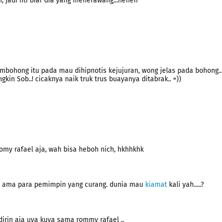
, jadi nti biar dia yang menerawang...heheh
mbohong itu pada mau dihipnotis kejujuran, wong jelas pada bohong..
n Sob..! cicaknya naik truk trus buayanya ditabrak.. =))
my rafael aja, wah bisa heboh nich, hkhhkhk
bel ama para pemimpin yang curang. dunia mau
kiamat
kali yah.....?
dirin aja uya kuya sama rommy rafael ..