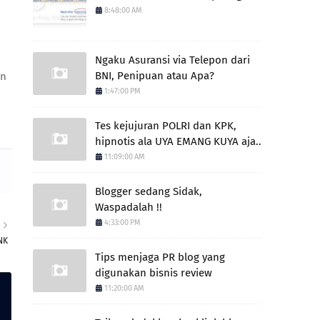
8:48:00 AM
Ngaku Asuransi via Telepon dari
BNI, Penipuan atau Apa?
an
1:47:00 PM
Tes kejujuran POLRI dan KPK,
hipnotis ala UYA EMANG KUYA aja..
11:09:00 AM
Blogger sedang Sidak,
Waspadalah !!
4:33:00 PM
R
NK
Tips menjaga PR blog yang
digunakan bisnis review
11:20:00 AM