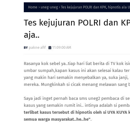
Home
uneg-uneg
Tes kejujuran POLRI dan KPK, hipnotis ala 
Tes kejujuran POLRI dan K
aja..
pakne afif
11:09:00 AM
Rasanya kok sebel ya..tiap hari liat berita di TV ko
umbar sumpah,kapan kasus ini akan selesai kalau teru
yang makin hari semakin menyebalkan ya, suka janj
mereka. Mungkinkah si cicak menang melawan sang 
Saya jadi inget pernah baca sms uneg2 pembaca di se
kasus yang semakin rumit ini.. intinya adalah si pem
terlibat kasus tersebut di hipnotis oleh si UYA KUYA
semua warga masyarakat..he..he"
.