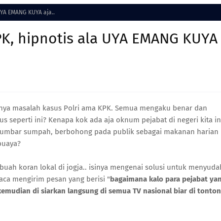
UYA EMANG KUYA aja..
PK, hipnotis ala UYA EMANG KUYA
k isinya masalah kasus Polri ama KPK. Semua mengaku benar dan
s seperti ini? Kenapa kok ada aja oknum pejabat di negeri kita in
i, umbar sumpah, berbohong pada publik sebagai makanan harian
buaya?
buah koran lokal di jogja.. isinya mengenai solusi untuk menyuda
baca mengirim pesan yang berisi "
bagaimana kalo para pejabat ya
 kemudian di siarkan langsung di semua TV nasional biar di tonton