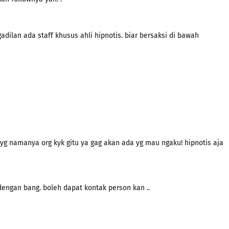
dilan ada staff khusus ahli hipnotis. biar bersaksi di bawah
a, yg namanya org kyk gitu ya gag akan ada yg mau ngaku! hipnotis aja
engan bang. boleh dapat kontak person kan ..