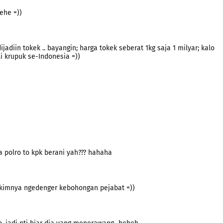
ehe =))
jadiin tokek .. bayangin; harga tokek seberat 1kg saja 1 milyar; kalo
i krupuk se-Indonesia =))
pa polro to kpk berani yah??? hahaha
hakimnya ngedenger kebohongan pejabat =))