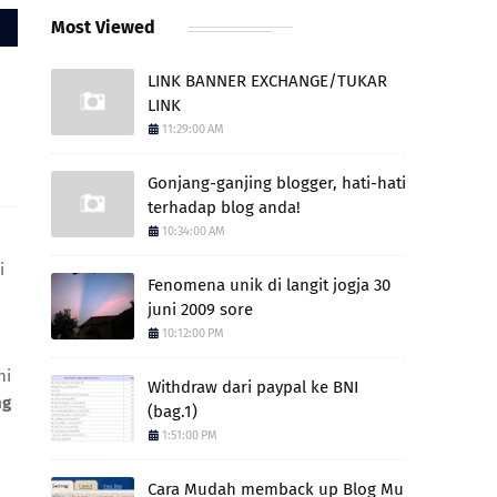
Most Viewed
LINK BANNER EXCHANGE/TUKAR
LINK
11:29:00 AM
Gonjang-ganjing blogger, hati-hati
terhadap blog anda!
10:34:00 AM
i
Fenomena unik di langit jogja 30
juni 2009 sore
10:12:00 PM
hi
Withdraw dari paypal ke BNI
ng
(bag.1)
1:51:00 PM
Cara Mudah memback up Blog Mu