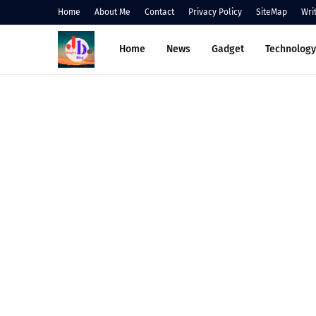
Home
About Me
Contact
Privacy Policy
SiteMap
Wri
Home
News
Gadget
Technology