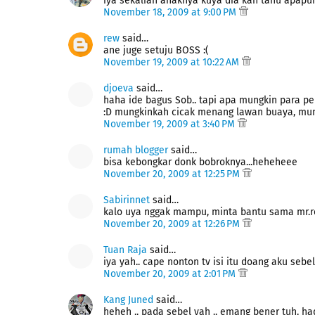
iya sekalian anaknya kuya dia kan tahu apapun
November 18, 2009 at 9:00 PM
rew
said…
ane juge setuju BOSS :(
November 19, 2009 at 10:22 AM
djoeva
said…
haha ide bagus Sob.. tapi apa mungkin para pe
:D mungkinkah cicak menang lawan buaya, mungki
November 19, 2009 at 3:40 PM
rumah blogger
said…
bisa kebongkar donk bobroknya...heheheee
November 20, 2009 at 12:25 PM
Sabirinnet
said…
kalo uya nggak mampu, minta bantu sama mr.ro
November 20, 2009 at 12:26 PM
Tuan Raja
said…
iya yah.. cape nonton tv isi itu doang aku se
November 20, 2009 at 2:01 PM
Kang Juned
said…
heheh .. pada sebel yah .. emang bener tuh, ha