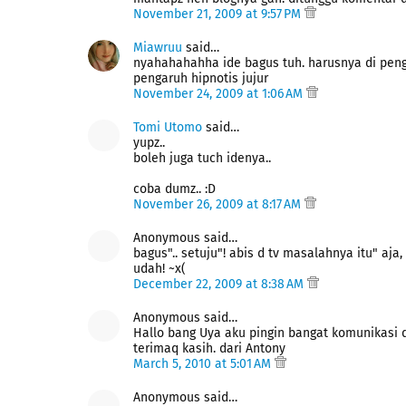
November 21, 2009 at 9:57 PM
Miawruu
said…
nyahahahahha ide bagus tuh. harusnya di penga
pengaruh hipnotis jujur
November 24, 2009 at 1:06 AM
Tomi Utomo
said…
yupz..
boleh juga tuch idenya..
coba dumz.. :D
November 26, 2009 at 8:17 AM
Anonymous said…
bagus".. setuju"! abis d tv masalahnya itu" aj
udah! ~x(
December 22, 2009 at 8:38 AM
Anonymous said…
Hallo bang Uya aku pingin bangat komunikasi d
terimaq kasih. dari Antony
March 5, 2010 at 5:01 AM
Anonymous said…