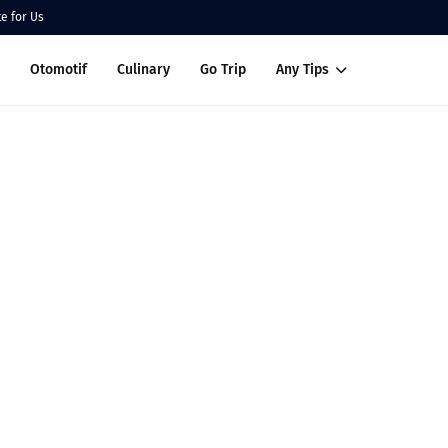
te for Us
Otomotif
Culinary
Go Trip
Any Tips