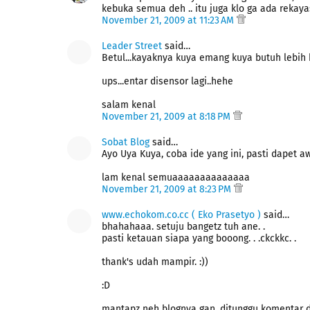
kebuka semua deh .. itu juga klo ga ada rekaya
November 21, 2009 at 11:23 AM
Leader Street
said…
Betul...kayaknya kuya emang kuya butuh lebih be
ups...entar disensor lagi..hehe
salam kenal
November 21, 2009 at 8:18 PM
Sobat Blog
said…
Ayo Uya Kuya, coba ide yang ini, pasti dapet a
lam kenal semuaaaaaaaaaaaaaa
November 21, 2009 at 8:23 PM
www.echokom.co.cc ( Eko Prasetyo )
said…
bhahahaaa. setuju bangetz tuh ane. .
pasti ketauan siapa yang booong. . .ckckkc. .
thank's udah mampir. :))
:D
mantapz neh blognya gan. ditunggu komentar d