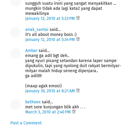
sungguh suatu ironi yang sangat menyakitkan ...
mungkin tidak ada lagi kata2 yang dapat
mewakilinya
January 12, 2010 at 5:33 PM
anak_santai
said…
it's all about money boss :)
January 12, 2010 at 5:34 PM
Ambar
said…
emang ga adil bgt deh..
yang nyuri pisang setandan karena laper sampe
dipukulin, tapi yang nyolong duit rakyat bermilyar-
milyar malah hidup seneng dipenjara..
ga adil!!!!
(maap agak emosi)
January 16, 2010 at 8:21 AM
bethoex
said…
met sore kunjungan blik akh . . .
March 3, 2010 at 2:40 PM
Post a Comment