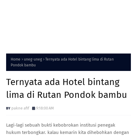
Home
uneg-uneg
Ternyata ada Hotel bintang lima di Rutan
Pondok bambu
Ternyata ada Hotel bintang
lima di Rutan Pondok bambu
pakne afif
9:18:00 AM
Lagi-lagi sebuah bukti kebobrokan institusi penegak
hukum terbongkar. kalau kemarin kita dihebohkan dengan