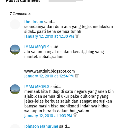
Post A Comment
7 Comments
the dream
said…
seandainya dari dulu ada yang tegas melakukan
sidak.. pasti kena semua tuhhh
January 12, 2010 at 12:30 PM
IMAM MEQELS
said…
alo salam hangat n salam kenal,,,,blog yang
manteb sobat,,,salam
www.wantduit.blogspot.com
January 12, 2010 at 12:54 PM
IMAM MEQELS
said…
memank kita hidup di satu negara yang aneh bin
ajaib,,dan semua di ukur pake duit,orang yang
jelas-jelas berbuat salah dan sangat merugikan
bangsa masih bisa menikmati indahnya hidup
walaupun berada dalam bui,,,salam
January 12, 2010 at 1:03 PM
Johnson Manurung
said…