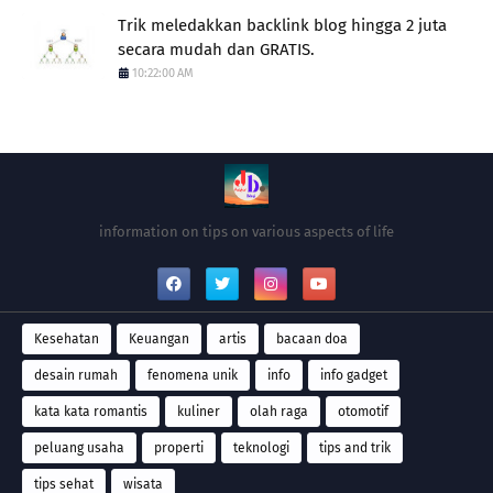
Trik meledakkan backlink blog hingga 2 juta
secara mudah dan GRATIS.
10:22:00 AM
information on tips on various aspects of life
Kesehatan
Keuangan
artis
bacaan doa
desain rumah
fenomena unik
info
info gadget
kata kata romantis
kuliner
olah raga
otomotif
peluang usaha
properti
teknologi
tips and trik
tips sehat
wisata