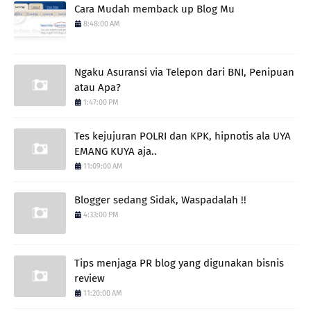
Cara Mudah memback up Blog Mu
8:48:00 AM
Ngaku Asuransi via Telepon dari BNI, Penipuan
atau Apa?
1:47:00 PM
Tes kejujuran POLRI dan KPK, hipnotis ala UYA
EMANG KUYA aja..
11:09:00 AM
Blogger sedang Sidak, Waspadalah !!
4:33:00 PM
Tips menjaga PR blog yang digunakan bisnis
review
11:20:00 AM