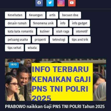
Kesehatan
Keuangan
artis
bacaan doa
desain rumah
fenomena unik
info
info gadget
kata kata romantis
kuliner
olah raga
otomotif
peluang usaha
properti
teknologi
tips and trik
tips sehat
wisata
INFO
PRABOWO naikkan Gaji PNS TNI POLRI Tahun 2025