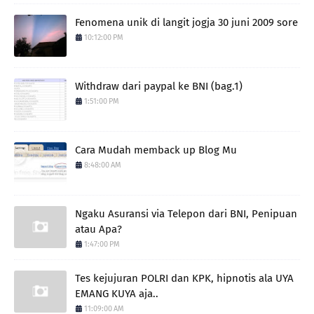
Fenomena unik di langit jogja 30 juni 2009 sore
10:12:00 PM
Withdraw dari paypal ke BNI (bag.1)
1:51:00 PM
Cara Mudah memback up Blog Mu
8:48:00 AM
Ngaku Asuransi via Telepon dari BNI, Penipuan
atau Apa?
1:47:00 PM
Tes kejujuran POLRI dan KPK, hipnotis ala UYA
EMANG KUYA aja..
11:09:00 AM