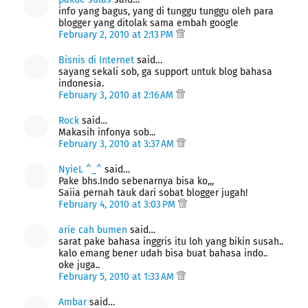
info yang bagus, yang di tunggu tunggu oleh para
blogger yang ditolak sama embah google
February 2, 2010 at 2:13 PM
Bisnis di Internet
said…
sayang sekali sob, ga support untuk blog bahasa
indonesia.
February 3, 2010 at 2:16 AM
Rock
said…
Makasih infonya sob...
February 3, 2010 at 3:37 AM
NyieL ^_^
said…
Pake bhs.Indo sebenarnya bisa ko,,,
Saiia pernah tauk dari sobat blogger jugah!
February 4, 2010 at 3:03 PM
arie cah bumen
said…
sarat pake bahasa inggris itu loh yang bikin susah..
kalo emang bener udah bisa buat bahasa indo..
oke juga..
February 5, 2010 at 1:33 AM
Ambar
said…