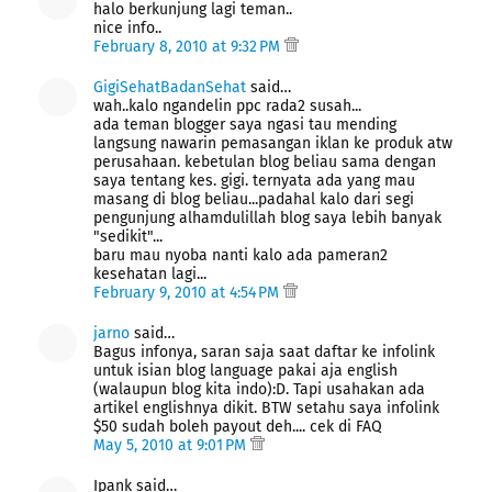
halo berkunjung lagi teman..
nice info..
February 8, 2010 at 9:32 PM
GigiSehatBadanSehat
said…
wah..kalo ngandelin ppc rada2 susah...
ada teman blogger saya ngasi tau mending
langsung nawarin pemasangan iklan ke produk atw
perusahaan. kebetulan blog beliau sama dengan
saya tentang kes. gigi. ternyata ada yang mau
masang di blog beliau...padahal kalo dari segi
pengunjung alhamdulillah blog saya lebih banyak
"sedikit"...
baru mau nyoba nanti kalo ada pameran2
kesehatan lagi...
February 9, 2010 at 4:54 PM
jarno
said…
Bagus infonya, saran saja saat daftar ke infolink
untuk isian blog language pakai aja english
(walaupun blog kita indo):D. Tapi usahakan ada
artikel englishnya dikit. BTW setahu saya infolink
$50 sudah boleh payout deh.... cek di FAQ
May 5, 2010 at 9:01 PM
Ipank said…