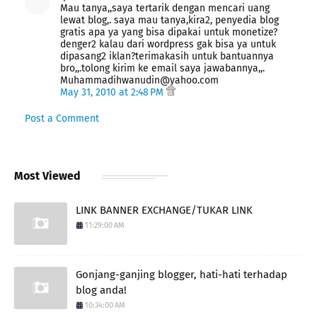
Mau tanya,,saya tertarik dengan mencari uang
lewat blog,. saya mau tanya,kira2, penyedia blog
gratis apa ya yang bisa dipakai untuk monetize?
denger2 kalau dari wordpress gak bisa ya untuk
dipasang2 iklan?terimakasih untuk bantuannya
bro,,.tolong kirim ke email saya jawabannya,,.
Muhammadihwanudin@yahoo.com
May 31, 2010 at 2:48 PM
Post a Comment
Most Viewed
LINK BANNER EXCHANGE/TUKAR LINK
11:29:00 AM
Gonjang-ganjing blogger, hati-hati terhadap
blog anda!
10:34:00 AM