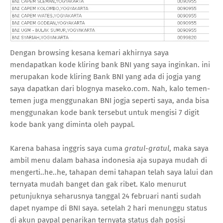
Dengan browsing kesana kemari akhirnya saya
mendapatkan kode kliring bank BNI yang saya inginkan. ini
merupakan kode kliring Bank BNI yang ada di jogja yang
saya dapatkan dari blognya maseko.com. Nah, kalo temen-
temen juga menggunakan BNI jogja seperti saya, anda bisa
menggunakan kode bank tersebut untuk mengisi 7 digit
kode bank yang diminta oleh paypal.
Karena bahasa inggris saya cuma
gratul-gratul
, maka saya
ambil menu dalam bahasa indonesia aja supaya mudah di
mengerti..he..he, tahapan demi tahapan telah saya lalui dan
ternyata mudah banget dan gak ribet. Kalo menurut
petunjuknya seharusnya tanggal 24 februari nanti sudah
dapet nyampe di BNI saya. setelah 2 hari menunggu status
di akun paypal penarikan ternyata status dah posisi