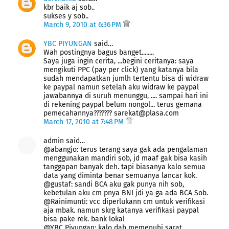
kbr baik aj sob..
sukses y sob..
March 9, 2010 at 6:36 PM
YBC PIYUNGAN
said…
Wah postingnya bagus banget........
Saya juga ingin cerita, ...begini ceritanya: saya
mengikuti PPC (pay per click) yang katanya bila
sudah mendapatkan jumlh tertentu bisa di widraw
ke paypal namun setelah aku widraw ke paypal
jawabannya di suruh menunggu, .... sampai hari ini
di rekening paypal belum nongol... terus gemana
pemecahannya??????? sarekat@plasa.com
March 17, 2010 at 7:48 PM
admin said…
@abangjo: terus terang saya gak ada pengalaman
menggunakan mandiri sob, jd maaf gak bisa kasih
tanggapan banyak deh. tapi biasanya kalo semua
data yang diminta benar semuanya lancar kok.
@gustaf: sandi BCA aku gak punya nih sob,
kebetulan aku cm pnya BNI jdi ya ga ada BCA Sob.
@Rainimunti: vcc diperlukann cm untuk verifikasi
aja mbak. namun skrg katanya verifikasi paypal
bisa pake rek. bank lokal
@YBC Piyungan: kalo dah memenuhi sarat