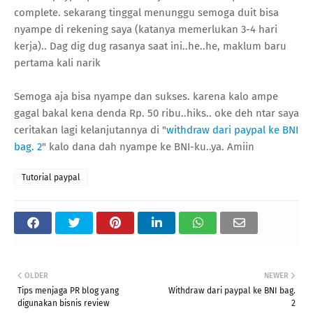
complete. sekarang tinggal menunggu semoga duit bisa
nyampe di rekening saya (katanya memerlukan 3-4 hari
kerja).. Dag dig dug rasanya saat ini..he..he, maklum baru
pertama kali narik
Semoga aja bisa nyampe dan sukses. karena kalo ampe
gagal bakal kena denda Rp. 50 ribu..hiks.. oke deh ntar saya
ceritakan lagi kelanjutannya di "
withdraw dari paypal ke BNI
bag. 2
" kalo dana dah nyampe ke BNI-ku..ya. Amiin
Tutorial paypal
OLDER
NEWER
Tips menjaga PR blog yang
Withdraw dari paypal ke BNI bag.
digunakan bisnis review
2