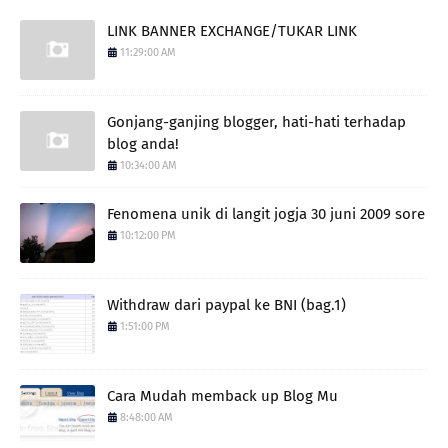
LINK BANNER EXCHANGE/TUKAR LINK
11:29:00 AM
Gonjang-ganjing blogger, hati-hati terhadap
blog anda!
10:34:00 AM
Fenomena unik di langit jogja 30 juni 2009 sore
10:12:00 PM
Withdraw dari paypal ke BNI (bag.1)
1:51:00 PM
Cara Mudah memback up Blog Mu
8:48:00 AM