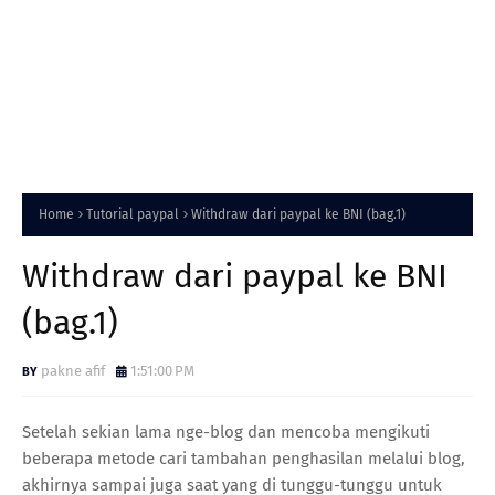
Home
Tutorial paypal
Withdraw dari paypal ke BNI (bag.1)
Withdraw dari paypal ke BNI
(bag.1)
pakne afif
1:51:00 PM
Setelah sekian lama nge-blog dan mencoba mengikuti
beberapa metode cari tambahan penghasilan melalui blog,
akhirnya sampai juga saat yang di tunggu-tunggu untuk