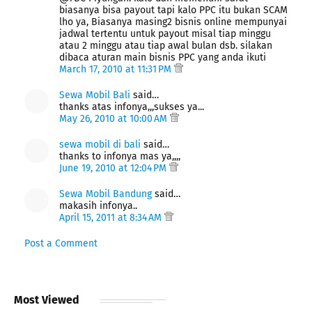
biasanya bisa payout tapi kalo PPC itu bukan SCAM
lho ya, Biasanya masing2 bisnis online mempunyai
jadwal tertentu untuk payout misal tiap minggu
atau 2 minggu atau tiap awal bulan dsb. silakan
dibaca aturan main bisnis PPC yang anda ikuti
March 17, 2010 at 11:31 PM
Sewa Mobil Bali
said…
thanks atas infonya,,,sukses ya...
May 26, 2010 at 10:00 AM
sewa mobil di bali
said…
thanks to infonya mas ya,,,,
June 19, 2010 at 12:04 PM
Sewa Mobil Bandung
said…
makasih infonya..
April 15, 2011 at 8:34 AM
Post a Comment
Most Viewed