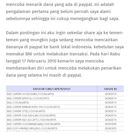
mencoba menarik dana yang ada di paypal. Ini adalah
pengalaman pertama yang belum pernah saya alami
sebelumnya sehingga ini cukup menegangkan bagi saya.
Dalam postingan ini aku ingin sekedar share aja ke temen-
temen yang mungkin juga sedang mencoba mencairkan
dananya di paypal ke bank lokal indonesia. kebetulan saya
memakai BNI untuk melakukan transaksi. Pada hari Rabu
tanggal 17 Februariu 2010 kemarin saya mencoba
memberanikan diri untuk mencoba melakukan penarikan
dana yang selama ini masih di paypal.