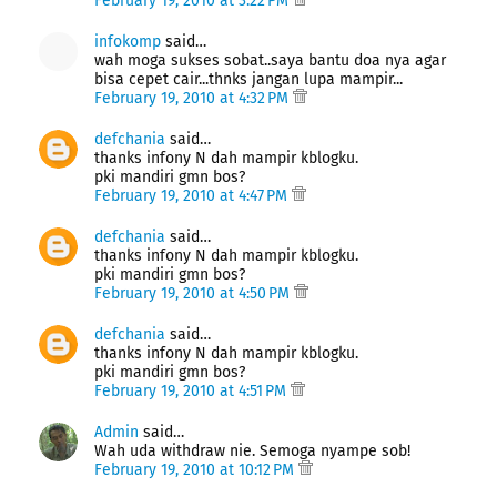
February 19, 2010 at 3:22 PM
infokomp
said…
wah moga sukses sobat..saya bantu doa nya agar
bisa cepet cair...thnks jangan lupa mampir...
February 19, 2010 at 4:32 PM
defchania
said…
thanks infony N dah mampir kblogku.
pki mandiri gmn bos?
February 19, 2010 at 4:47 PM
defchania
said…
thanks infony N dah mampir kblogku.
pki mandiri gmn bos?
February 19, 2010 at 4:50 PM
defchania
said…
thanks infony N dah mampir kblogku.
pki mandiri gmn bos?
February 19, 2010 at 4:51 PM
Admin
said…
Wah uda withdraw nie. Semoga nyampe sob!
February 19, 2010 at 10:12 PM