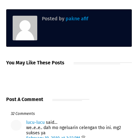
Posted by
pakne afif
You May Like These Posts
Post A Comment
32 Comments
lucu-lucu
said…
we..e..e.. dah mo ngeluarin celengan tho ini. mg2
sukses ya