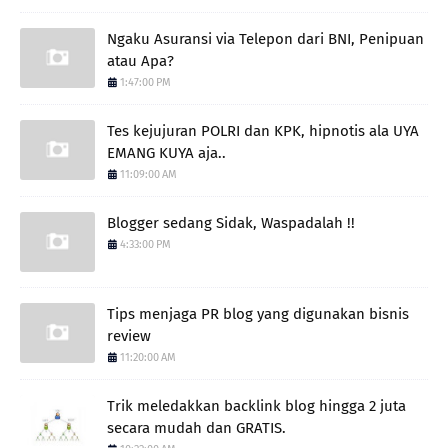
Ngaku Asuransi via Telepon dari BNI, Penipuan
atau Apa?
1:47:00 PM
Tes kejujuran POLRI dan KPK, hipnotis ala UYA
EMANG KUYA aja..
11:09:00 AM
Blogger sedang Sidak, Waspadalah !!
4:33:00 PM
Tips menjaga PR blog yang digunakan bisnis
review
11:20:00 AM
Trik meledakkan backlink blog hingga 2 juta
secara mudah dan GRATIS.