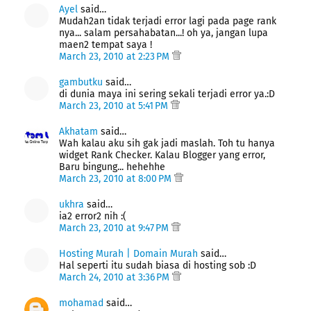
Ayel
said…
Mudah2an tidak terjadi error lagi pada page rank
nya... salam persahabatan...! oh ya, jangan lupa
maen2 tempat saya !
March 23, 2010 at 2:23 PM
gambutku
said…
di dunia maya ini sering sekali terjadi error ya.:D
March 23, 2010 at 5:41 PM
Akhatam
said…
Wah kalau aku sih gak jadi maslah. Toh tu hanya
widget Rank Checker. Kalau Blogger yang error,
Baru bingung... hehehhe
March 23, 2010 at 8:00 PM
ukhra
said…
ia2 error2 nih :(
March 23, 2010 at 9:47 PM
Hosting Murah | Domain Murah
said…
Hal seperti itu sudah biasa di hosting sob :D
March 24, 2010 at 3:36 PM
mohamad
said…