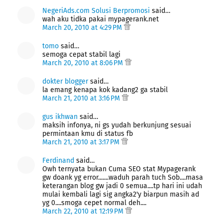
NegeriAds.com Solusi Berpromosi
said…
wah aku tidka pakai mypagerank.net
March 20, 2010 at 4:29 PM
tomo
said…
semoga cepat stabil lagi
March 20, 2010 at 8:06 PM
dokter blogger
said…
la emang kenapa kok kadang2 ga stabil
March 21, 2010 at 3:16 PM
gus ikhwan
said…
maksih infonya, ni gs yudah berkunjung sesuai
permintaan kmu di status fb
March 21, 2010 at 3:17 PM
Ferdinand
said…
Owh ternyata bukan Cuma SEO stat Mypagerank
gw doank yg error.......waduh parah tuch Sob....masa
keterangan blog gw jadi 0 semua....tp hari ini udah
mulai kembali lagi sig angka2'y biarpun masih ad
yg 0....smoga cepet normal deh....
March 22, 2010 at 12:19 PM