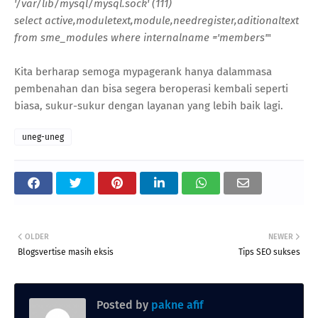
'/var/lib/mysql/mysql.sock' (111)
select active,moduletext,module,needregister,aditionaltext
from sme_modules where internalname ='members'
"
Kita berharap semoga mypagerank hanya dalammasa
pembenahan dan bisa segera beroperasi kembali seperti
biasa, sukur-sukur dengan layanan yang lebih baik lagi.
uneg-uneg
OLDER
NEWER
Blogsvertise masih eksis
Tips SEO sukses
Posted by
pakne afif