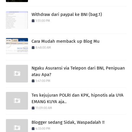
Withdraw dari paypal ke BNI (bag.1)
1:51:00 PM
Cara Mudah memback up Blog Mu
8:48:00 AM
Ngaku Asuransi via Telepon dari BNI, Penipuan
atau Apa?
1:47:00 PM
Tes kejujuran POLRI dan KPK, hipnotis ala UYA
EMANG KUYA aja..
11:09:00 AM
Blogger sedang Sidak, Waspadalah !!
4:33:00 PM