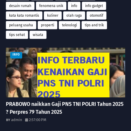
desain rumah
fenomena unik
info
info gadget
kata kata romantis
kuliner
olah raga
otomotif
peluang usaha
properti
teknologi
tips and trik
tips sehat
wisata
INFO
PRABOWO naikkan Gaji PNS TNI POLRI Tahun 2025
? Perpres 79 Tahun 2025
admin
2:57:00 PM