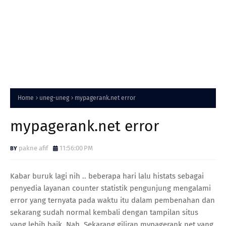
Home
uneg-uneg
mypagerank.net error
mypagerank.net error
pakne afif
11:56:00 PM
Kabar buruk lagi nih .. beberapa hari lalu histats sebagai
penyedia layanan counter statistik pengunjung mengalami
error yang ternyata pada waktu itu dalam pembenahan dan
sekarang sudah normal kembali dengan tampilan situs
yang lebih baik. Nah, Sekarang giliran mypagerank.net yang