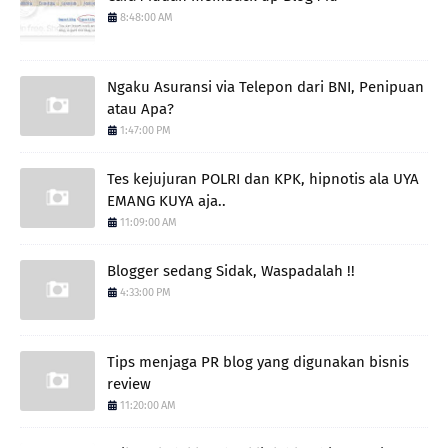
8:48:00 AM
Ngaku Asuransi via Telepon dari BNI, Penipuan
atau Apa?
1:47:00 PM
Tes kejujuran POLRI dan KPK, hipnotis ala UYA
EMANG KUYA aja..
11:09:00 AM
Blogger sedang Sidak, Waspadalah !!
4:33:00 PM
Tips menjaga PR blog yang digunakan bisnis
review
11:20:00 AM