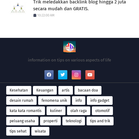
Trik meledakkan backlink blog hingga 2 juta
secara mudah dan GRATIS.
10:22:00 AM
information on tips on various aspects of life
Kesehatan
Keuangan
artis
bacaan doa
desain rumah
fenomena unik
info
info gadget
kata kata romantis
kuliner
olah raga
otomotif
peluang usaha
properti
teknologi
tips and trik
tips sehat
wisata