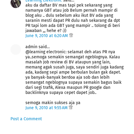
Learning Elektronic
said…
aku da daftar BV mas tapi pek sekarang yang
namanya GBT atau job Belum pernah mampir di
blog aku .. dulu sebelum aku ikut BV ada yang
saranin mesti dapat PR dulu nah sekarang da dpt
PR tapi lom ada GBT yang mampir .. tolong di beri
jawaban ,,, hehe e? :))
June 9, 2010 at 6:20 AM
admin said…
@learning electronic: selamat deh atas PR nya
ya..semoga semakin semangat ngeblognya. Kalau
masalah Job review di BV ataupun yang lain,
memang agak susah juga, saya sendiri juga kadang
ada, kadang sepi ampe berbulan bulan gak dapet.
ya banyak-banyak berdoa aja sob dan lebih
semangat ngeblognya supaya semakin bagus baik
dari segi trafik, Alexa maupun PR google dan
backlinknya supaya cepet dapet job..
semoga makin sukses aja ya
June 9, 2010 at 9:55 AM
Post a Comment