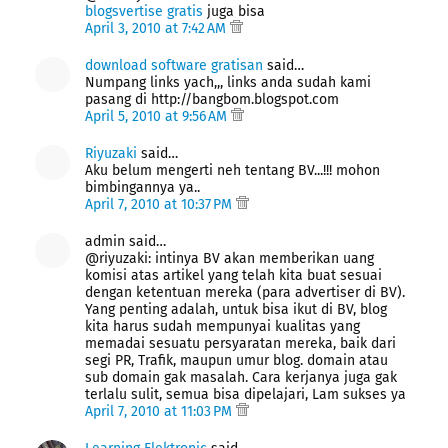
blogsvertise gratis
juga bisa
April 3, 2010 at 7:42 AM
download software gratisan
said…
Numpang links yach,,, links anda sudah kami
pasang di http://bangbom.blogspot.com
April 5, 2010 at 9:56 AM
Riyuzaki
said…
Aku belum mengerti neh tentang BV...!!! mohon
bimbingannya ya..
April 7, 2010 at 10:37 PM
admin said…
@riyuzaki: intinya BV akan memberikan uang
komisi atas artikel yang telah kita buat sesuai
dengan ketentuan mereka (para advertiser di BV).
Yang penting adalah, untuk bisa ikut di BV, blog
kita harus sudah mempunyai kualitas yang
memadai sesuatu persyaratan mereka, baik dari
segi PR, Trafik, maupun umur blog. domain atau
sub domain gak masalah. Cara kerjanya juga gak
terlalu sulit, semua bisa dipelajari, Lam sukses ya
April 7, 2010 at 11:03 PM