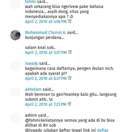
fahmi
said…
wah sekarang bisa ngerivew pake bahasa
indonesia... asyik dong, situs yang
menyediakannya apa ? :D
April 2, 2010 at 4:18 PM
Muhammad Choirul A.
said…
kunjungan perdana...
salam knal sob..
April 2, 2010 at 5:07 PM
iswady
said…
bagaimana cara daftarnya, pengen ikutan nich.
apakah ada syarat pr?
April 2, 2010 at 6:37 PM
akhatam
said…
Wah beneran tu gan?mantep kalo gitu.. langsung
submit ahh.. tx
April 2, 2010 at 7:21 PM
admin said…
@fahmi:keliatannya semua yang ada di bv bisa
dilihat di BV sob
@iswady :silakan daftar lewat link ini
daftar