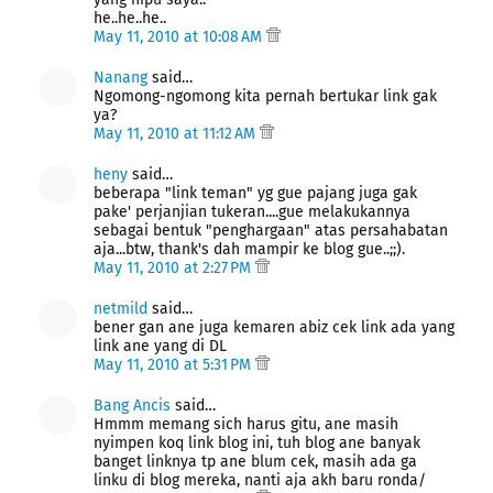
he..he..he..
May 11, 2010 at 10:08 AM
Nanang
said…
Ngomong-ngomong kita pernah bertukar link gak
ya?
May 11, 2010 at 11:12 AM
heny
said…
beberapa "link teman" yg gue pajang juga gak
pake' perjanjian tukeran....gue melakukannya
sebagai bentuk "penghargaan" atas persahabatan
aja...btw, thank's dah mampir ke blog gue..;;).
May 11, 2010 at 2:27 PM
netmild
said…
bener gan ane juga kemaren abiz cek link ada yang
link ane yang di DL
May 11, 2010 at 5:31 PM
Bang Ancis
said…
Hmmm memang sich harus gitu, ane masih
nyimpen koq link blog ini, tuh blog ane banyak
banget linknya tp ane blum cek, masih ada ga
linku di blog mereka, nanti aja akh baru ronda/