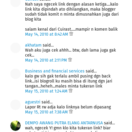
Nah saya ngecek link dengan alasan ketiga....kalo
link kita dipindah ato dihilangkan, maka blogger
sudah tidak komit n minta dimusnahkan juga dari
blog kita
salam kenal dari Cuirast.....mampir n komen balik
May 14, 2010 at 8:42 AM
akhatam
said…
Wah aku juga cek ahhh... btw, dah lama juga gak
cek...
May 14, 2010 at 2:11 PM
Business and financial services
said…
kalo gw sih gak terlalu ambil pusing dgn back
link...isi blogroll ku masih bisa di itung dgn jari
tangan...heheh...males minta tukeran link
May 15, 2010 at 1:24 AM
aguestri
said…
Lapor Rt rw adja kalo linknya belum dipasang
May 15, 2010 at 7:38 AM
DEMPO AWANG PUTRA ELANG ANTARNUSA
said…
wah, ngecek Y! gmn klo kita tukeran link? biar