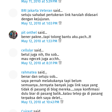
May 11, 2010 at 5:39 PM
BRI Jakarta Veteran
said…
setuju sahabat pertukeran link harulah didasari
dengan kejujuran.
May 12, 2010 at 1:03 PM
pit onthel
said…
bener pakne...tapi tolong bantu aku..yach...!!!
May 12, 2010 at 1:33 PM
cellular
said…
betul juga nih, thx sob...
mau ngecek juga acchh..
May 12, 2010 at 8:31 PM
rahmatea
said…
benar dan setuju sob...
saya pernah melakukanya tapi belum
semuanya...ternyata banyak juga link saya yang
tidak di pasang di blog mereka.....saya konfirmasi
dulu biar di pasang balik...kalau tetep ga di pasang
terpaksa deh saya delet...
May 13, 2010 at 10:43 PM
Cuirast
said…