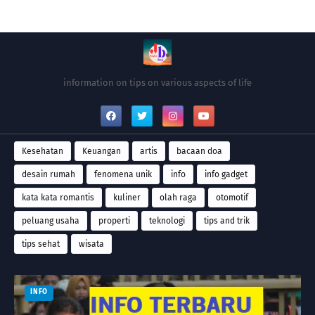
information on tips on various aspects of life
Kesehatan
Keuangan
artis
bacaan doa
desain rumah
fenomena unik
info
info gadget
kata kata romantis
kuliner
olah raga
otomotif
peluang usaha
properti
teknologi
tips and trik
tips sehat
wisata
INFO