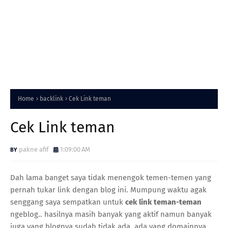
Home
backlink
Cek Link teman
Cek Link teman
pakne afif
1:09:00 AM
Dah lama banget saya tidak menengok temen-temen yang
pernah tukar link dengan blog ini. Mumpung waktu agak
senggang saya sempatkan untuk
cek link teman-teman
ngeblog.. hasilnya masih banyak yang aktif namun banyak
juga yang blognya sudah tidak ada, ada yang domainnya