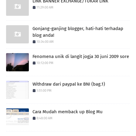
LINK BANNER EXCHANGE/TUKAR LINK
11:29:00 AM
Gonjang-ganjing blogger, hati-hati terhadap
blog anda!
10:34:00 AM
Fenomena unik di langit jogja 30 juni 2009 sore
10:12:00 PM
Withdraw dari paypal ke BNI (bag.1)
1:51:00 PM
Cara Mudah memback up Blog Mu
8:48:00 AM