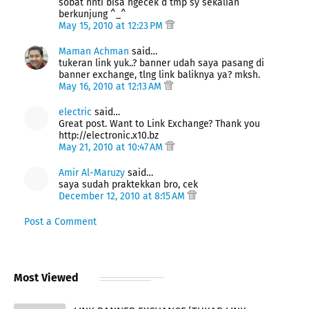
sobat nnti bisa ngecek d tmp sy sekalian
berkunjung ^_^
May 15, 2010 at 12:23 PM
Maman Achman
said…
tukeran link yuk..? banner udah saya pasang di
banner exchange, tlng link baliknya ya? mksh.
May 16, 2010 at 12:13 AM
electric
said…
Great post. Want to Link Exchange? Thank you
http://electronic.x10.bz
May 21, 2010 at 10:47 AM
Amir Al-Maruzy
said…
saya sudah praktekkan bro, cek
December 12, 2010 at 8:15 AM
Post a Comment
Most Viewed