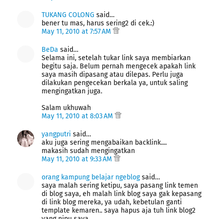
TUKANG COLONG
said…
bener tu mas, harus sering2 di cek.:)
May 11, 2010 at 7:57 AM
BeDa
said…
Selama ini, setelah tukar link saya membiarkan
begitu saja. Belum pernah mengecek apakah link
saya masih dipasang atau dilepas. Perlu juga
dilakukan pengecekan berkala ya, untuk saling
mengingatkan juga.
Salam ukhuwah
May 11, 2010 at 8:03 AM
yangputri
said…
aku juga sering mengabaikan backlink....
makasih sudah mengingatkan
May 11, 2010 at 9:33 AM
orang kampung belajar ngeblog
said…
saya malah sering ketipu, saya pasang link temen
di blog saya, eh malah link blog saya gak kepasang
di link blog mereka, ya udah, kebetulan ganti
template kemaren.. saya hapus aja tuh link blog2
yang nipu saya..