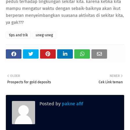
peduli terhadap lingkungan sekitar kita. karena ketika kita
mampu mengatur waktu dengan sebaik-baiknya akan ikut
berperan menyeimbangkan suasana aktivitas di sekitar kita,
ya gak???
tips and trik
uneg-uneg
OLDER
NEWER
Prospects for gold deposits
Cek Link teman
Posted by
pakne afif