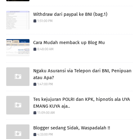
Withdraw dari paypal ke BNI (bag.1)
1:51:00 PM
Cara Mudah memback up Blog Mu
8:48:00 AM
Ngaku Asuransi via Telepon dari BNI, Penipuan
atau Apa?
1:47:00 PM
Tes kejujuran POLRI dan KPK, hipnotis ala UYA
EMANG KUYA aja..
11:09:00 AM
Blogger sedang Sidak, Waspadalah !!
4:33:00 PM