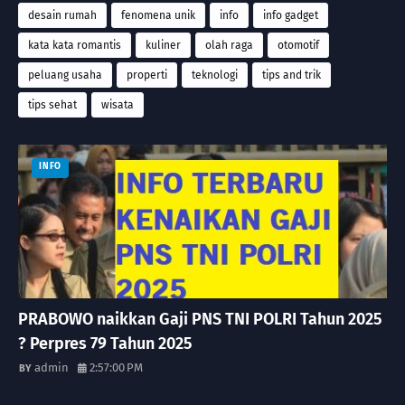
desain rumah
fenomena unik
info
info gadget
kata kata romantis
kuliner
olah raga
otomotif
peluang usaha
properti
teknologi
tips and trik
tips sehat
wisata
INFO
PRABOWO naikkan Gaji PNS TNI POLRI Tahun 2025
? Perpres 79 Tahun 2025
admin
2:57:00 PM