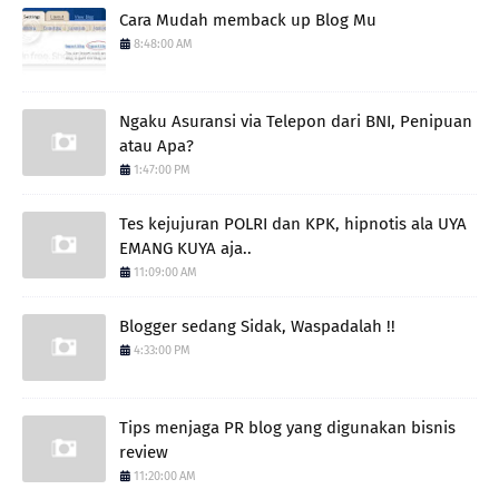
Cara Mudah memback up Blog Mu
8:48:00 AM
Ngaku Asuransi via Telepon dari BNI, Penipuan
atau Apa?
1:47:00 PM
Tes kejujuran POLRI dan KPK, hipnotis ala UYA
EMANG KUYA aja..
11:09:00 AM
Blogger sedang Sidak, Waspadalah !!
4:33:00 PM
Tips menjaga PR blog yang digunakan bisnis
review
11:20:00 AM