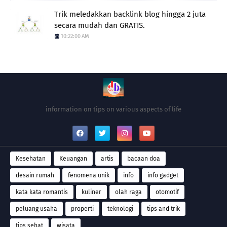
Trik meledakkan backlink blog hingga 2 juta
secara mudah dan GRATIS.
10:22:00 AM
information on tips on various aspects of life
Kesehatan
Keuangan
artis
bacaan doa
desain rumah
fenomena unik
info
info gadget
kata kata romantis
kuliner
olah raga
otomotif
peluang usaha
properti
teknologi
tips and trik
tips sehat
wisata