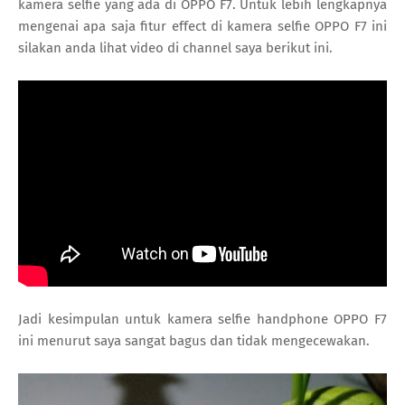
kamera selfie yang ada di OPPO F7. Untuk lebih lengkapnya
mengenai apa saja fitur effect di kamera selfie OPPO F7 ini
silakan anda lihat video di channel saya berikut ini.
Jadi kesimpulan untuk kamera selfie handphone OPPO F7
ini menurut saya sangat bagus dan tidak mengecewakan.