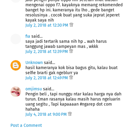
mengenai oppo f7. kayaknya memang rekomended
banget hp ini. kameranya itu lho , gede banget
resolusinya . cocok buat yang suka jeprat jeperet
kayak saya nih
July 2, 2018 at 12:30 PM
fia
said…
saya jadi tertarik sama nih hp .. wah harus
tanggung jawab sampeyan mas , wkkk
July 2, 2018 at 12:39 PM
Unknown
said…
hasil kameranya kok bisa bagus gitu, kalau buat
selfie brarti gak ngeblurr ya
July 2, 2018 at 12:49 PM
omjimsu
said…
Pengin beli , tapi nunggu ntar kalau harga nya dah
turun. Eman rasanya kalau masih harus ngeluarin
uang segitu , Tapi kapaaaan #ngarep dot com
hahaha
July 4, 2018 at 9:00 PM
Post a Comment