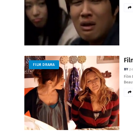
Fil
FILM DRAMA
pa
Film 
Beau