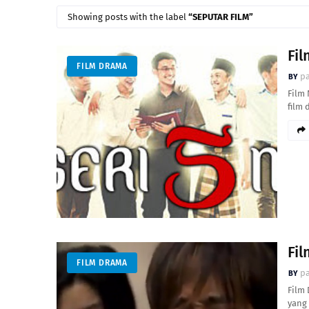
Showing posts with the label
SEPUTAR FILM
Fil
FILM DRAMA
pa
Film 
film
Fil
FILM DRAMA
pa
Film 
yang