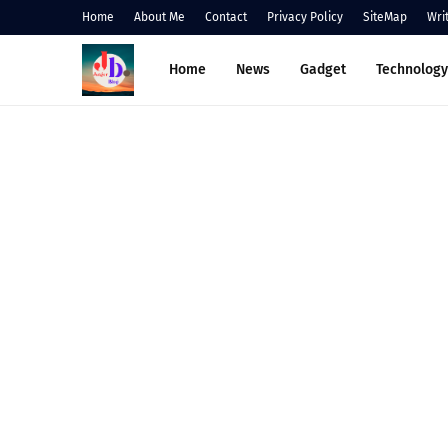
Home
About Me
Contact
Privacy Policy
SiteMap
Wri
Home
News
Gadget
Technology