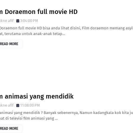
lm Doraemon full movie HD
kne afif
3:04:00 PM
 Doraemon full movie HD bisa anda lihat disini, Film doraemon memang asyi
hat, terutama untuk anak-anak tetap…
READ MORE
lm animasi yang mendidik
kne afif
11:08:00 PM
 animasi yang mendidik ? Banyak sebenernya, Namun kadangkala kok kita j
at di televisi film animasi yang …
READ MORE