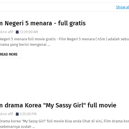
Show al
m Negeri 5 menara - full gratis
kne afif
12:29:00 AM
Negeri 5 menara full movie gratis - Film Negeri 5 menara ( n5m ) adalah seb
 drama yang berisi mengenai …
READ MORE
m drama Korea "My Sassy Girl" full movie
kne afif
3:35:00 PM
Drama korea "My Sassy Girl" full movie bisa anda lihat di sini, Film drama ko
 sebenarnya sudah …