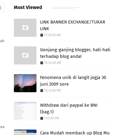
Most Viewed
l
LINK BANNER EXCHANGE/TUKAR
LINK
11:29:00 AM
uah
Gonjang-ganjing blogger, hati-hati
terhadap blog anda!
10:34:00 AM
Fenomena unik di langit jogja 30
juni 2009 sore
10:12:00 PM
Withdraw dari paypal ke BNI
(bag.1)
1:51:00 PM
rea
Cara Mudah memback up Blog Mu