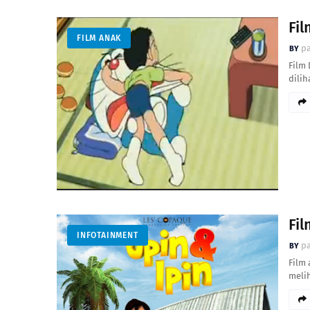
Fi
FILM ANAK
pa
Film
dili
Fi
INFOTAINMENT
pa
Film
melih