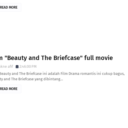
READ MORE
m "Beauty and The Briefcase" full movie
kne afif
2:46:00 PM
Beauty and The Briefcase ini adalah Film Drama romantis ini cukup bagus,
ty and The Briefcase yang dibintang…
READ MORE