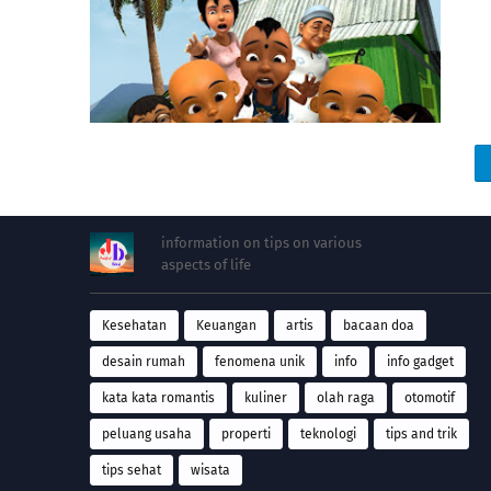
information on tips on various
aspects of life
Kesehatan
Keuangan
artis
bacaan doa
desain rumah
fenomena unik
info
info gadget
kata kata romantis
kuliner
olah raga
otomotif
peluang usaha
properti
teknologi
tips and trik
tips sehat
wisata