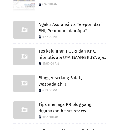
8:48:00 AM
Ngaku Asuransi via Telepon dari
BNI, Penipuan atau Apa?
1:47:00 PM
Tes kejujuran POLRI dan KPK,
hipnotis ala UYA EMANG KUYA aja..
11:09:00 AM
Blogger sedang Sidak,
Waspadalah !!
4:33:00 PM
Tips menjaga PR blog yang
digunakan bisnis review
11:20:00 AM