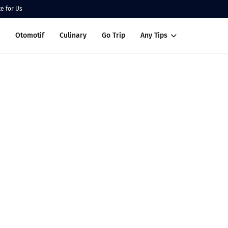
te for Us
Otomotif
Culinary
Go Trip
Any Tips