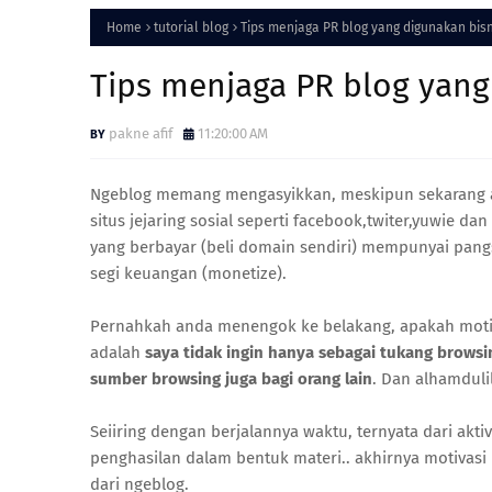
Home
tutorial blog
Tips menjaga PR blog yang digunakan bisn
Tips menjaga PR blog yang
pakne afif
11:20:00 AM
Ngeblog memang mengasyikkan, meskipun sekarang aga
situs jejaring sosial seperti facebook,twiter,yuwie d
yang berbayar (beli domain sendiri) mempunyai pang
segi keuangan (monetize).
Pernahkah anda menengok ke belakang, apakah motiva
adalah
saya tidak ingin hanya sebagai tukang browsi
sumber browsing juga bagi orang lain
. Dan alhamduli
Seiiring dengan berjalannya waktu, ternyata dari ak
penghasilan dalam bentuk materi.. akhirnya motiva
dari ngeblog.