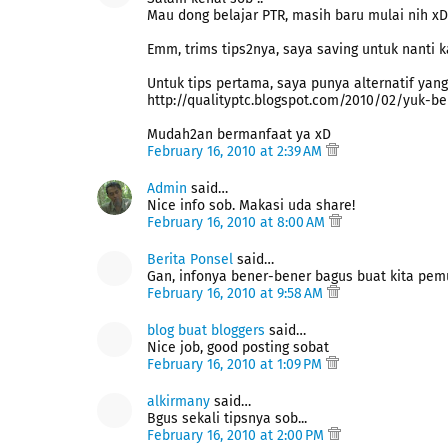
Mau dong belajar PTR, masih baru mulai nih xD
Emm, trims tips2nya, saya saving untuk nanti k
Untuk tips pertama, saya punya alternatif yang
http://qualityptc.blogspot.com/2010/02/yuk-be
Mudah2an bermanfaat ya xD
February 16, 2010 at 2:39 AM
Admin
said…
Nice info sob. Makasi uda share!
February 16, 2010 at 8:00 AM
Berita Ponsel
said…
Gan, infonya bener-bener bagus buat kita pem
February 16, 2010 at 9:58 AM
blog buat bloggers
said…
Nice job, good posting sobat
February 16, 2010 at 1:09 PM
alkirmany
said…
Bgus sekali tipsnya sob...
February 16, 2010 at 2:00 PM