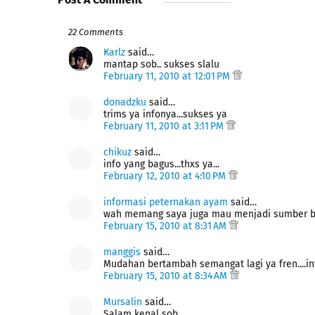
22 Comments
Ҝarlz
said…
mantap sob.. sukses slalu
February 11, 2010 at 12:01 PM
donadzku
said…
trims ya infonya...sukses ya
February 11, 2010 at 3:11 PM
chikuz
said…
info yang bagus...thxs ya...
February 12, 2010 at 4:10 PM
informasi peternakan ayam
said…
wah memang saya juga mau menjadi sumber brows
February 15, 2010 at 8:31 AM
manggis
said…
Mudahan bertambah semangat lagi ya fren....in
February 15, 2010 at 8:34 AM
Mursalin
said…
Salam kenal sob ..