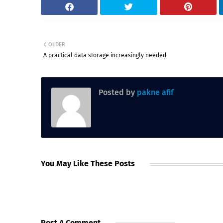
OLDER
A practical data storage increasingly needed
Posted by
pakne afif
You May Like These Posts
Post A Comment