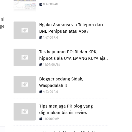
8:48:00 AM
ini
Ngaku Asuransi via Telepon dari
age
BNI, Penipuan atau Apa?
1:47:00 PM
Tes kejujuran POLRI dan KPK,
hipnotis ala UYA EMANG KUYA aja..
11:09:00 AM
Blogger sedang Sidak,
Waspadalah !!
4:33:00 PM
Tips menjaga PR blog yang
digunakan bisnis review
11:20:00 AM