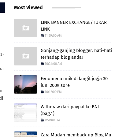
Most Viewed
LINK BANNER EXCHANGE/TUKAR
LINK
11:29:00 AM
Gonjang-ganjing blogger, hati-hati
s-
terhadap blog anda!
10:34:00 AM
ma
Fenomena unik di langit jogja 30
juni 2009 sore
tu
10:12:00 PM
di
Withdraw dari paypal ke BNI
(bag.1)
1:51:00 PM
Cara Mudah memback up Blog Mu