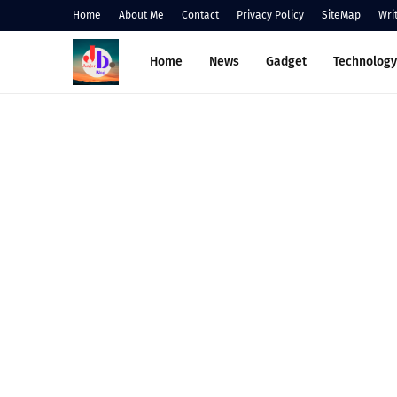
Home
About Me
Contact
Privacy Policy
SiteMap
Wri
Home
News
Gadget
Technology