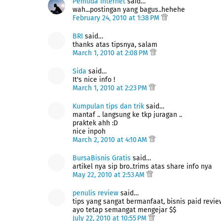
Pemuda Internet
said…
wah...postingan yang bagus..hehehe
February 24, 2010 at 1:38 PM
BRI
said…
thanks atas tipsnya, salam
March 1, 2010 at 2:08 PM
Sida
said…
It's nice info !
March 1, 2010 at 2:23 PM
Kumpulan tips dan trik
said…
mantaf .. langsung ke tkp juragan ..
praktek ahh :D
nice inpoh
March 2, 2010 at 4:10 AM
BursaBisnis Gratis
said…
artikel nya sip bro..trims atas share info nya
May 22, 2010 at 2:53 AM
penulis review
said…
tips yang sangat bermanfaat, bisnis paid rev
ayo tetap semangat mengejar $$
July 22, 2010 at 10:55 PM