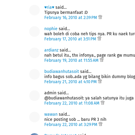
♥ria♥
said…
Tipsnya bermanfaat :D
February 16, 2010 at 2:39 PM
nophie
said…
wah boleh di coba neh tips nya. PR ku naek tur
February 17, 2010 at 3:51 PM
ardianz
said…
nah betul itu., thx infonya., page rank gw mum
February 19, 2010 at 11:55 AM
budiawanhutasoit
said…
info bagus sob..ada yg bilang bikin dummy blog
February 21, 2010 at 4:10 PM
admin said…
@budiawanhutasoit: ya salah satunya itu jug
February 22, 2010 at 11:08 AM
wawan
said…
nice posting sob ... baru PR 3 nih
February 22, 2010 at 3:29 PM