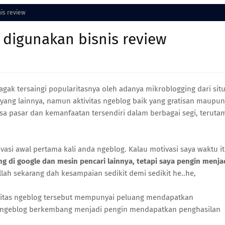
is review
 digunakan bisnis review
k tersaingi popularitasnya oleh adanya mikroblogging dari situ
an yang lainnya, namun aktivitas ngeblog baik yang gratisan maupun
sa pasar dan kemanfaatan tersendiri dalam berbagai segi, teruta
si awal pertama kali anda ngeblog. Kalau motivasi saya waktu i
ng di google dan mesin pencari lainnya, tetapi saya pengin menja
llah sekarang dah kesampaian sedikit demi sedikit he..he,
tivitas ngeblog tersebut mempunyai peluang mendapatkan
si ngeblog berkembang menjadi pengin mendapatkan penghasilan