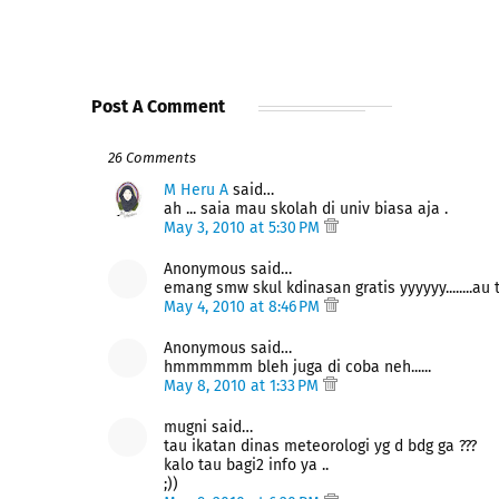
Post A Comment
26 Comments
M Heru A
said…
ah ... saia mau skolah di univ biasa aja .
May 3, 2010 at 5:30 PM
Anonymous said…
emang smw skul kdinasan gratis yyyyyy........au te
May 4, 2010 at 8:46 PM
Anonymous said…
hmmmmmm bleh juga di coba neh......
May 8, 2010 at 1:33 PM
mugni said…
tau ikatan dinas meteorologi yg d bdg ga ???
kalo tau bagi2 info ya ..
;))