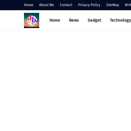
Home
About Me
Contact
Privacy Policy
SiteMap
Wri
Home
News
Gadget
Technology