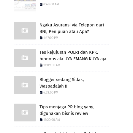
8:48:00 AM
Ngaku Asuransi via Telepon dari
BNI, Penipuan atau Apa?
1:47:00 PM
Tes kejujuran POLRI dan KPK,
hipnotis ala UYA EMANG KUYA aja..
11:09:00 AM
Blogger sedang Sidak,
Waspadalah !!
4:33:00 PM
Tips menjaga PR blog yang
digunakan bisnis review
11:20:00 AM