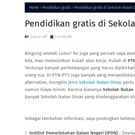
Home
Pendidikan gratis
Pendidikan gratis di Sekolah Ikatan 
Pendidikan gratis di Sekol
pakne afif
9:41:00 AM
Bingung setelah Lulus? Itu juga yang pernah saya ala
kita, mau melanjutkan kuliah atau kerja. Kuliah di
PTN
Tentunya banyak pertimbangan yang harus dipikirkan
orang tua. Di PTN-PTS juga banyak yang menyediakan
alternative, mungkin
jenis Sekolah Ikatan Dinas
perlu
namun biaya minim. Karena biasanya
Sekolah Ikatan
banyak Sekolah Ikatan Dinas yang diselenggarakan 
Sebagai tambahan informasi, saya postingkan beberap
1.
Institut Pemerintahan Dalam Negeri (IPDN)
- Depdag