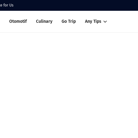
te for Us
Otomotif
Culinary
Go Trip
Any Tips