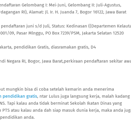
ndaftaran Gelombang I: Mei-Juni, Gelombang II: Juli-Agustus,
gangan RI), Alamat: Jl. Ir. H. Juanda 7, Bogor 16122, Jawa Barat
pendaftaran juni s/d Juli, Status: Kedinasan ((Departemen Kelaut
T 001/09, Pasar Mlnggu, PO Box 7239/PSM, Jakarta Selatan 12520
akarta, pendidikan Gratis, diasramakan gratis, D4
i Negara RI, Bogor, Jawa Barat,perkiraan pendaftaran sekitar awa
ebut mungkin bisa di coba setelah kemarin anda menerima
h pendidikan gratis
, ntar Lulus juga langsung kerja, malah kadang
NS. Tapi kalau anda tidak berminat Sekolah Ikatan Dinas yang
n PTS atau kalau anda dah siap masuk dunia kerja, maka anda jug
 pendidikan anda.