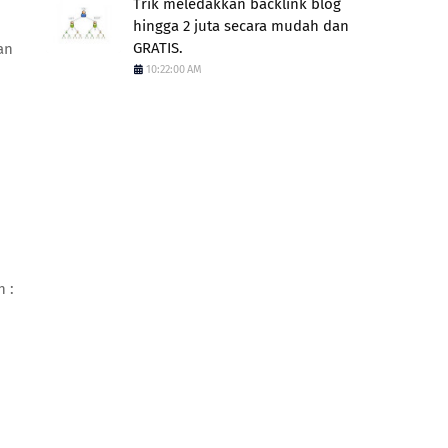
Trik meledakkan backlink blog
hingga 2 juta secara mudah dan
GRATIS.
an
10:22:00 AM
n :