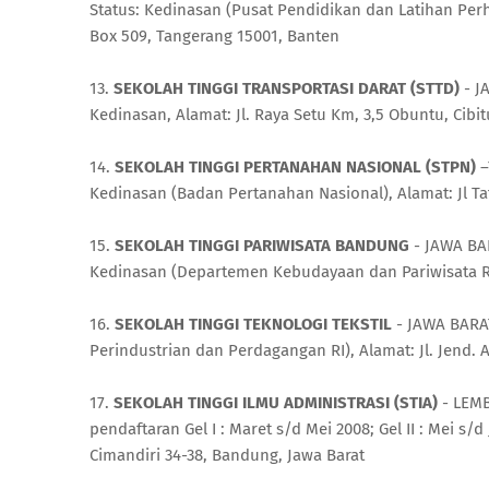
Status: Kedinasan (Pusat Pendidikan dan Latihan Pe
Box 509, Tangerang 15001, Banten
13.
SEKOLAH TINGGI TRANSPORTASI DARAT (STTD)
- J
Kedinasan, Alamat: Jl. Raya Setu Km, 3,5 Obuntu, Cibi
14.
SEKOLAH TINGGI PERTANAHAN NASIONAL (STPN)
–
Kedinasan (Badan Pertanahan Nasional), Alamat: Jl T
15.
SEKOLAH TINGGI PARIWISATA BANDUNG
- JAWA BAR
Kedinasan (Departemen Kebudayaan dan Pariwisata RI),
16.
SEKOLAH TINGGI TEKNOLOGI TEKSTIL
- JAWA BARAT
Perindustrian dan Perdagangan RI), Alamat: Jl. Jend. A
17.
SEKOLAH TINGGI ILMU ADMINISTRASI (STIA)
- LEMB
pendaftaran Gel I : Maret s/d Mei 2008; Gel II : Mei s/d
Cimandiri 34-38, Bandung, Jawa Barat