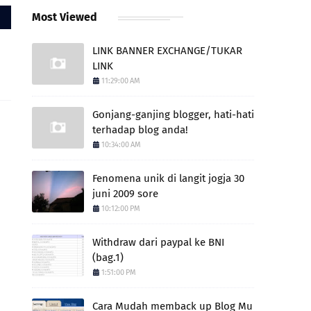
Most Viewed
LINK BANNER EXCHANGE/TUKAR
LINK
11:29:00 AM
Gonjang-ganjing blogger, hati-hati
terhadap blog anda!
10:34:00 AM
Fenomena unik di langit jogja 30
juni 2009 sore
10:12:00 PM
Withdraw dari paypal ke BNI
(bag.1)
1:51:00 PM
Cara Mudah memback up Blog Mu