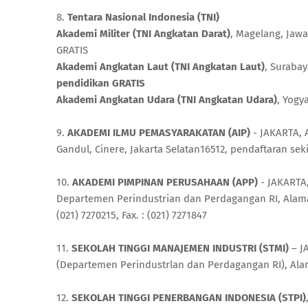
8.
Tentara Nasional Indonesia (TNI)
Akademi Militer (TNI Angkatan Darat)
, Magelang, Jawa
GRATIS
Akademi Angkatan Laut (TNI Angkatan Laut)
, Surabay
pendidikan GRATIS
Akademi Angkatan Udara (TNI Angkatan Udara)
, Yogy
9.
AKADEMI ILMU PEMASYARAKATAN (AIP)
- JAKARTA, 
Gandul, Cinere, Jakarta Selatan16512, pendaftaran se
10.
AKADEMI PIMPINAN PERUSAHAAN (APP)
- JAKARTA,
Departemen Perindustrian dan Perdagangan RI, Alamat :
(021) 7270215, Fax. : (021) 7271847
11.
SEKOLAH TINGGI MANAJEMEN INDUSTRI (STMI)
– JA
(Departemen Perindustrlan dan Perdagangan RI), Alama
12.
SEKOLAH TINGGI PENERBANGAN INDONESIA (STPI)