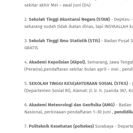
sekitar akhir Mei – awal Juni (D4)
2.
Sekolah Tinggi Akuntansi Negara (STAN)
- DepKeu -
sekarang sudah tidak ikatan dinas, tapi INSYAALLAH k
3.
Sekolah Tinggi Ilmu Statistik (STIS)
- Badan Pusat Sta
GRATIS
4.
Akademi Kepolisian (Akpol)
, Semarang, Jawa Tengah
(Perwira),pendaftaran sekitar bulan april – mei , pen
5.
SEKOLAH TINGGI KESEJAHTERAAN SOSIAL (STKS)
- 
(Departemen Sosial RI), Alamat: Jl. lr. h. Juanda 367,
6.
Akademi Meteorologi dan Geofisika (AMG)
- Badan 
Nasional, perkiraaan pendaftaran 1–30 Juni ,
pendidik
7.
Politeknik Kesehatan (poltekes)
Surabaya - Depart