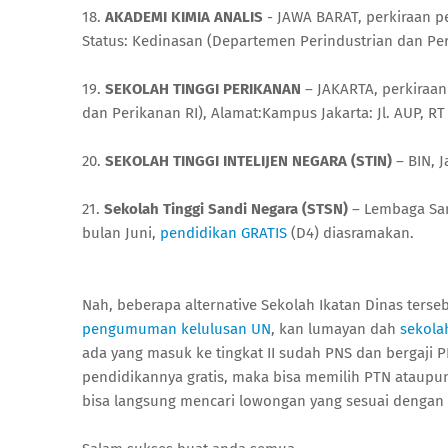
18.
AKADEMI KIMIA ANALIS
- JAWA BARAT, perkiraan pe
Status: Kedinasan (Departemen Perindustrian dan Perda
19.
SEKOLAH TINGGI PERIKANAN
– JAKARTA, perkiraan 
dan Perikanan RI), Alamat:Kampus Jakarta: Jl. AUP, R
20.
SEKOLAH TINGGI INTELIJEN NEGARA (STIN)
– BIN, J
21.
Sekolah Tinggi Sandi Negara (STSN)
– Lembaga Sand
bulan Juni,
pendidikan GRATIS
(D4) diasramakan.
Nah, beberapa alternative Sekolah Ikatan Dinas ters
pengumuman kelulusan UN
, kan lumayan dah
sekola
ada yang masuk ke tingkat II sudah PNS dan bergaji P
pendidikannya gratis, maka bisa memilih PTN ataupu
bisa langsung mencari lowongan yang sesuai dengan