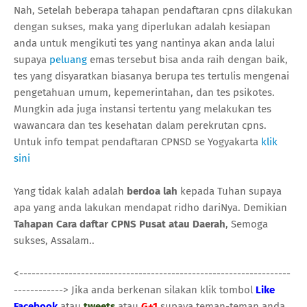
Nah, Setelah beberapa tahapan pendaftaran cpns dilakukan
dengan sukses, maka yang diperlukan adalah kesiapan
anda untuk mengikuti tes yang nantinya akan anda lalui
supaya
peluang
emas tersebut bisa anda raih dengan baik,
tes yang disyaratkan biasanya berupa tes tertulis mengenai
pengetahuan umum, kepemerintahan, dan tes psikotes.
Mungkin ada juga instansi tertentu yang melakukan tes
wawancara dan tes kesehatan dalam perekrutan cpns.
Untuk info tempat pendaftaran CPNSD se Yogyakarta
klik
sini
Yang tidak kalah adalah
berdoa lah
kepada Tuhan supaya
apa yang anda lakukan mendapat ridho dariNya. Demikian
Tahapan Cara daftar CPNS Pusat atau Daerah
, Semoga
sukses, Assalam..
<------------------------------------------------------------------
------------> Jika anda berkenan silakan klik tombol
Like
Facebook
atau
tweets
atau
G+1
supaya teman-teman anda