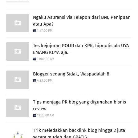
Ngaku Asuransi via Telepon dari BNI, Penipuan
atau Apa?
1:47:00 PM
Tes kejujuran POLRI dan KPK, hipnotis ala UYA
EMANG KUYA aja..
11:09:00 AM
Blogger sedang Sidak, Waspadalah !!
4:33:00 PM
Tips menjaga PR blog yang digunakan bisnis
review
11:20:00 AM
Trik meledakkan backlink blog hingga 2 juta
secara mudah dan GRATIS.