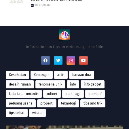
10:22:00 AM
information on tips on various aspects of life
Kesehatan
Keuangan
artis
bacaan doa
desain rumah
fenomena unik
info
info gadget
kata kata romantis
kuliner
olah raga
otomotif
peluang usaha
properti
teknologi
tips and trik
tips sehat
wisata