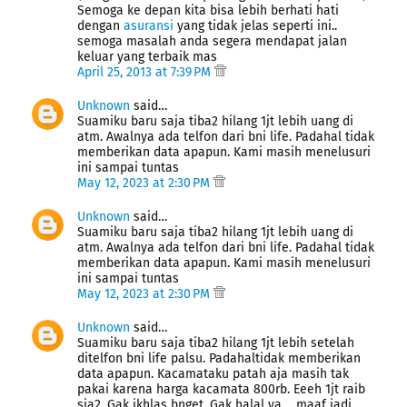
Semoga ke depan kita bisa lebih berhati hati
dengan
asuransi
yang tidak jelas seperti ini..
semoga masalah anda segera mendapat jalan
keluar yang terbaik mas
April 25, 2013 at 7:39 PM
Unknown
said…
Suamiku baru saja tiba2 hilang 1jt lebih uang di
atm. Awalnya ada telfon dari bni life. Padahal tidak
memberikan data apapun. Kami masih menelusuri
ini sampai tuntas
May 12, 2023 at 2:30 PM
Unknown
said…
Suamiku baru saja tiba2 hilang 1jt lebih uang di
atm. Awalnya ada telfon dari bni life. Padahal tidak
memberikan data apapun. Kami masih menelusuri
ini sampai tuntas
May 12, 2023 at 2:30 PM
Unknown
said…
Suamiku baru saja tiba2 hilang 1jt lebih setelah
ditelfon bni life palsu. Padahaltidak memberikan
data apapun. Kacamataku patah aja masih tak
pakai karena harga kacamata 800rb. Eeeh 1jt raib
sia2. Gak ikhlas bnget. Gak halal ya.... maaf jadi