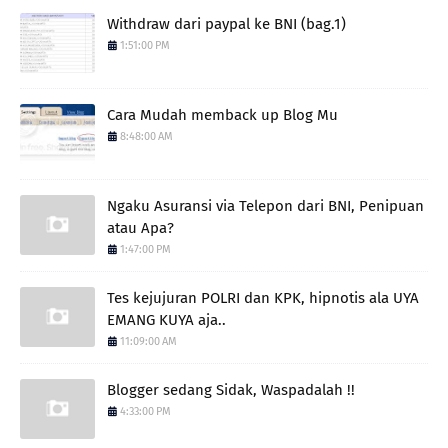
Withdraw dari paypal ke BNI (bag.1)
1:51:00 PM
Cara Mudah memback up Blog Mu
8:48:00 AM
Ngaku Asuransi via Telepon dari BNI, Penipuan
atau Apa?
1:47:00 PM
Tes kejujuran POLRI dan KPK, hipnotis ala UYA
EMANG KUYA aja..
11:09:00 AM
Blogger sedang Sidak, Waspadalah !!
4:33:00 PM