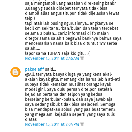
saja mengambil uang nasabah direkening bank?
3.uang yg sudah didebet ternyata tidak bisa
diambil alias angus (itupun tidak dijelaskan lewat
telp )
tapi ntah lah pusing ngurusinnya.. angkanya se
kecil cm sekitar 85rban/bulan dan telah terdebet
selama 3 bulan... cari2 informasi di fb malah
ditegor sama salah 1 pegawai banknya bahwa saya
mencemarkan nama baik bisa dituntut ???? serba
salah.....
lapor sama TUHAN saja klo gitu.. :(
November 15, 2011 at 2:46 AM
pakne afif
said…
@All: ternyata banyak juga ya yang kena akal-
akalan kayak gitu. memang kita harus lebih ati-ati
supaya tidak kemakan muslihat orang2 kayak
model gini. Saya dulu pernah ditelpon setelah
kejadian pertama dan telpon yang kedua
berselang berbulan-bulan, dah saya jawab aja
saya sedang sibuk tidak bisa meladeni. Semoga
bisa mendapatkan solusi yang pas buat temen2
yang megalami kejadian seperti yang saya tulis
diatas
November 15, 2011 at 7:04 PM