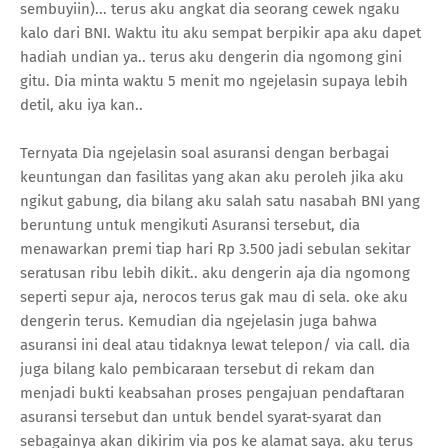
sembuyiin)... terus aku angkat dia seorang cewek ngaku
kalo dari BNI. Waktu itu aku sempat berpikir apa aku dapet
hadiah undian ya.. terus aku dengerin dia ngomong gini
gitu. Dia minta waktu 5 menit mo ngejelasin supaya lebih
detil, aku iya kan..
Ternyata Dia ngejelasin soal asuransi dengan berbagai
keuntungan dan fasilitas yang akan aku peroleh jika aku
ngikut gabung, dia bilang aku salah satu nasabah BNI yang
beruntung untuk mengikuti Asuransi tersebut, dia
menawarkan premi tiap hari Rp 3.500 jadi sebulan sekitar
seratusan ribu lebih dikit.. aku dengerin aja dia ngomong
seperti sepur aja, nerocos terus gak mau di sela. oke aku
dengerin terus. Kemudian dia ngejelasin juga bahwa
asuransi ini deal atau tidaknya lewat telepon/ via call. dia
juga bilang kalo pembicaraan tersebut di rekam dan
menjadi bukti keabsahan proses pengajuan pendaftaran
asuransi tersebut dan untuk bendel syarat-syarat dan
sebagainya akan dikirim via pos ke alamat saya. aku terus