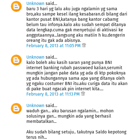
Unknown
said…
baru 3 hari yg lalu aku juga ngalamin yg sama
bro,aku sampe kesel ilang kesabaran.di bilang dari
kantor pusat BNI,katanya bang kantor cabamg
belum tau infonya.kalo aku sudah sempat ditanya
data lengkap.cuma gak menyetujui di aktivasi ke
anggotaannya...langsung aku matiin h ku.dengerin
oreang itu gak ada abisnya.
February 8, 2013 at 11:05 PM
Unknown
said…
kalo boleh aku kasih saran yang punya BNI
internet banking rubah passwoed kalian,serumit
mungkin jangan pake data yg ada di ktp pokoknya
yg ada hubungannya sama apa yang ditanya oleh
yg ngaku costumer BNI itu.aku curiga data itu akan
di pake buat ngacak pin internet kita....
February 8, 2013 at 11:13 PM
Unknown
said…
waduh gan... aku barusan ngalamin... mohon
solusinya gan... mungkin ada yang berhasil
membatalkan...
Aku sudah bilang setuju.. takutnya Saldo kepotong
terus nih...