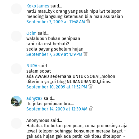
Koko James
said…
hati2 mas..byk orang yang suak nipu lwt telepon
mending langsung ketemuan bila mau asurasian
September 7, 2009 at 11:48 AM
Ocim
said…
walalupun bukan penipuan
tapi kita mst berhati2
sedia payung sebelum hujan
September 7, 2009 at 1:19 PM
NURA
said…
salam sobat
ada AWARD sederhana UNTUK SOBAT,,mohon
diterima ya ,,di blog NURANURANIKU,,trims.
September 10, 2009 at 11:52 PM
adhyz82
said…
itu jelas penipuan bro....
September 14, 2009 at 12:30 AM
Anonymous said…
Hahaha. Itu bukan penipuan, cuma promosinya aja
lewat telepon sehingga konsumen merasa kaget ~
gak ada hujan gak ada petir, kok tiba2 ditelepon ~