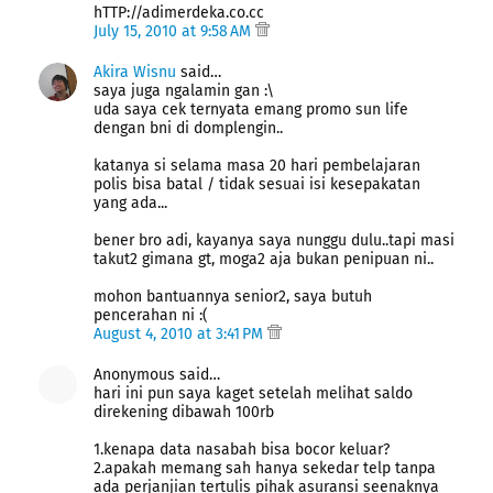
hTTP://adimerdeka.co.cc
July 15, 2010 at 9:58 AM
Akira Wisnu
said…
saya juga ngalamin gan :\
uda saya cek ternyata emang promo sun life
dengan bni di domplengin..
katanya si selama masa 20 hari pembelajaran
polis bisa batal / tidak sesuai isi kesepakatan
yang ada...
bener bro adi, kayanya saya nunggu dulu..tapi masi
takut2 gimana gt, moga2 aja bukan penipuan ni..
mohon bantuannya senior2, saya butuh
pencerahan ni :(
August 4, 2010 at 3:41 PM
Anonymous said…
hari ini pun saya kaget setelah melihat saldo
direkening dibawah 100rb
1.kenapa data nasabah bisa bocor keluar?
2.apakah memang sah hanya sekedar telp tanpa
ada perjanjian tertulis pihak asuransi seenaknya