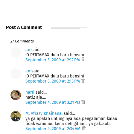
Post A Comment
27 Comments
an
said…
:D PERTAMAX dulu baru bensini
September 3, 2009 at 2:12 PM
an
said…
:D PERTAMAX dulu baru bensini
September 3, 2009 at 2:13 PM
narti
said…
hati2 aja....
September 4, 2009 at 3:21 PM
M. Afrazy Khaihana,
said…
ya ga apalah untung nya ada pengalaman kalau
tidak wauuuuu kena deh gituan.. ya gak..sob..
September 5, 2009 at 2:34 AM