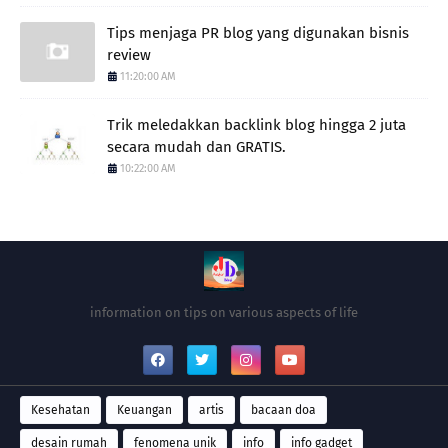
Tips menjaga PR blog yang digunakan bisnis
review
11:20:00 AM
Trik meledakkan backlink blog hingga 2 juta
secara mudah dan GRATIS.
10:22:00 AM
information on tips on various aspects of life
Kesehatan
Keuangan
artis
bacaan doa
desain rumah
fenomena unik
info
info gadget