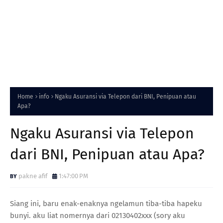
Home
info
Ngaku Asuransi via Telepon dari BNI, Penipuan atau
Apa?
Ngaku Asuransi via Telepon
dari BNI, Penipuan atau Apa?
pakne afif
1:47:00 PM
Siang ini, baru enak-enaknya ngelamun tiba-tiba hapeku
bunyi. aku liat nomernya dari 02130402xxx (sory aku