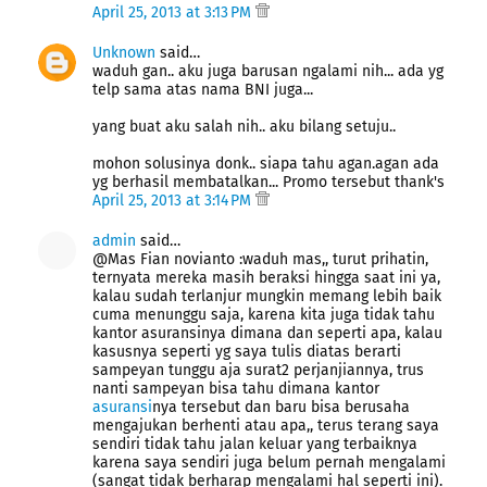
April 25, 2013 at 3:13 PM
Unknown
said…
waduh gan.. aku juga barusan ngalami nih... ada yg
telp sama atas nama BNI juga...
yang buat aku salah nih.. aku bilang setuju..
mohon solusinya donk.. siapa tahu agan.agan ada
yg berhasil membatalkan... Promo tersebut thank's
April 25, 2013 at 3:14 PM
admin
said…
@Mas Fian novianto :waduh mas,, turut prihatin,
ternyata mereka masih beraksi hingga saat ini ya,
kalau sudah terlanjur mungkin memang lebih baik
cuma menunggu saja, karena kita juga tidak tahu
kantor asuransinya dimana dan seperti apa, kalau
kasusnya seperti yg saya tulis diatas berarti
sampeyan tunggu aja surat2 perjanjiannya, trus
nanti sampeyan bisa tahu dimana kantor
asuransi
nya tersebut dan baru bisa berusaha
mengajukan berhenti atau apa,, terus terang saya
sendiri tidak tahu jalan keluar yang terbaiknya
karena saya sendiri juga belum pernah mengalami
(sangat tidak berharap mengalami hal seperti ini).