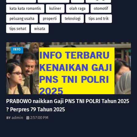
kata kata romantis
kuliner
olah raga
otomotif
peluang usaha
properti
teknologi
tips and trik
tips sehat
wisata
INFO
PRABOWO naikkan Gaji PNS TNI POLRI Tahun 2025
? Perpres 79 Tahun 2025
admin
2:57:00 PM