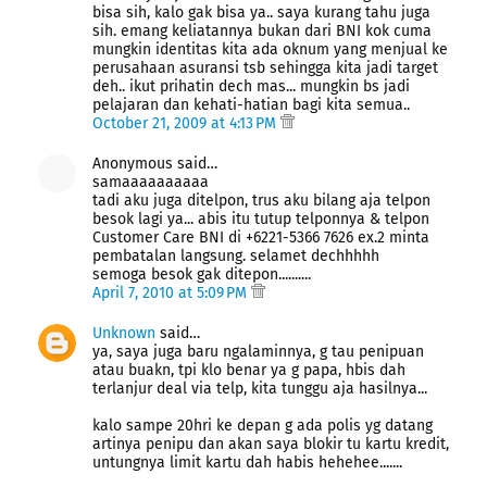
bisa sih, kalo gak bisa ya.. saya kurang tahu juga
sih. emang keliatannya bukan dari BNI kok cuma
mungkin identitas kita ada oknum yang menjual ke
perusahaan asuransi tsb sehingga kita jadi target
deh.. ikut prihatin dech mas... mungkin bs jadi
pelajaran dan kehati-hatian bagi kita semua..
October 21, 2009 at 4:13 PM
Anonymous said…
samaaaaaaaaaa
tadi aku juga ditelpon, trus aku bilang aja telpon
besok lagi ya... abis itu tutup telponnya & telpon
Customer Care BNI di +6221-5366 7626 ex.2 minta
pembatalan langsung. selamet dechhhhh
semoga besok gak ditepon..........
April 7, 2010 at 5:09 PM
Unknown
said…
ya, saya juga baru ngalaminnya, g tau penipuan
atau buakn, tpi klo benar ya g papa, hbis dah
terlanjur deal via telp, kita tunggu aja hasilnya...
kalo sampe 20hri ke depan g ada polis yg datang
artinya penipu dan akan saya blokir tu kartu kredit,
untungnya limit kartu dah habis hehehee.......