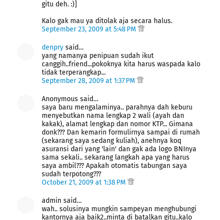
gitu deh. :)]
Kalo gak mau ya ditolak aja secara halus.
September 23, 2009 at 5:48 PM
denpry
said…
yang namanya penipuan sudah ikut
canggih..friend...pokoknya kita harus waspada kalo
tidak terperangkap...
September 28, 2009 at 1:37 PM
Anonymous said…
saya baru mengalaminya.. parahnya dah keburu
menyebutkan nama lengkap 2 wali (ayah dan
kakak), alamat lengkap dan nomor KTP... Gimana
donk??? Dan kemarin formulirnya sampai di rumah
(sekarang saya sedang kuliah), anehnya koq
asuransi dari yang 'lain' dan gak ada logo BNInya
sama sekali.. sekarang langkah apa yang harus
saya ambil??? Apakah otomatis tabungan saya
sudah terpotong???
October 21, 2009 at 1:38 PM
admin said…
wah.. solusinya mungkin sampeyan menghubungi
kantornya aja baik2..minta di batalkan gitu..kalo