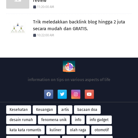
review
11:20:00 AM
Trik meledakkan backlink blog hingga 2 juta
secara mudah dan GRATIS.
10:22:00 AM
information on tips on various aspects of life
Kesehatan
Keuangan
artis
bacaan doa
desain rumah
fenomena unik
info
info gadget
kata kata romantis
kuliner
olah raga
otomotif