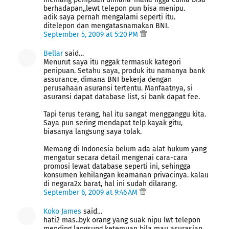
berhadapan,,lewt telepon pun bisa menipu.
adik saya pernah mengalami seperti itu.
ditelepon dan mengatasnamakan BNI.
September 5, 2009 at 5:20 PM
Bellar
said…
Menurut saya itu nggak termasuk kategori
penipuan. Setahu saya, produk itu namanya bank
assurance, dimana BNI bekerja dengan
perusahaan asuransi tertentu. Manfaatnya, si
asuransi dapat database list, si bank dapat fee.
Tapi terus terang, hal itu sangat mengganggu kita.
Saya pun sering mendapat telp kayak gitu,
biasanya langsung saya tolak.
Memang di Indonesia belum ada alat hukum yang
mengatur secara detail mengenai cara-cara
promosi lewat database seperti ini, sehingga
konsumen kehilangan keamanan privacinya. kalau
di negara2x barat, hal ini sudah dilarang.
September 6, 2009 at 9:46 AM
Koko James
said…
hati2 mas..byk orang yang suak nipu lwt telepon
mending langsung ketemuan bila mau asurasian