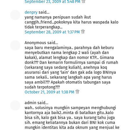
September 23, 2009 at 5:48 PM
denpry
said…
yang namanya penipuan sudah ikut
canggih..friend...pokoknya kita harus waspada kalo
tidak terperangkap...
September 28, 2009 at 1:37 PM
Anonymous said…
saya baru mengalaminya.. parahnya dah keburu
menyebutkan nama lengkap 2 wali (ayah dan
kakak), alamat lengkap dan nomor KTP... Gimana
donk??? Dan kemarin formulirnya sampai di rumah
(sekarang saya sedang kuliah), anehnya koq
asuransi dari yang 'lain' dan gak ada logo BNInya
sama sekali.. sekarang langkah apa yang harus
saya ambil??? Apakah otomatis tabungan saya
sudah terpotong???
October 21, 2009 at 1:38 PM
admin said…
wah.. solusinya mungkin sampeyan menghubungi
kantornya aja baik2..minta di batalkan gitu..kalo
bisa sih, kalo gak bisa ya.. saya kurang tahu juga
sih. emang keliatannya bukan dari BNI kok cuma
mungkin identitas kita ada oknum yang menjual ke