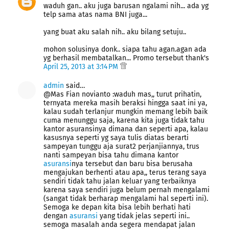
waduh gan.. aku juga barusan ngalami nih... ada yg
telp sama atas nama BNI juga...
yang buat aku salah nih.. aku bilang setuju..
mohon solusinya donk.. siapa tahu agan.agan ada
yg berhasil membatalkan... Promo tersebut thank's
April 25, 2013 at 3:14 PM
admin
said…
@Mas Fian novianto :waduh mas,, turut prihatin,
ternyata mereka masih beraksi hingga saat ini ya,
kalau sudah terlanjur mungkin memang lebih baik
cuma menunggu saja, karena kita juga tidak tahu
kantor asuransinya dimana dan seperti apa, kalau
kasusnya seperti yg saya tulis diatas berarti
sampeyan tunggu aja surat2 perjanjiannya, trus
nanti sampeyan bisa tahu dimana kantor
asuransi
nya tersebut dan baru bisa berusaha
mengajukan berhenti atau apa,, terus terang saya
sendiri tidak tahu jalan keluar yang terbaiknya
karena saya sendiri juga belum pernah mengalami
(sangat tidak berharap mengalami hal seperti ini).
Semoga ke depan kita bisa lebih berhati hati
dengan
asuransi
yang tidak jelas seperti ini..
semoga masalah anda segera mendapat jalan