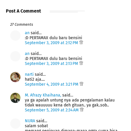
Post A Comment
27 Comments
an
said…
:D PERTAMAX dulu baru bensini
September 3, 2009 at 2:12 PM
an
said…
:D PERTAMAX dulu baru bensini
September 3, 2009 at 2:13 PM
narti
said…
hati2 aja....
September 4, 2009 at 3:21 PM
M. Afrazy Khaihana,
said…
ya ga apalah untung nya ada pengalaman kalau
tidak wauuuuu kena deh gituan.. ya gak..sob..
September 5, 2009 at 2:34 AM
NURA
said…
salam sobat
memang penipuan dimana-mana ngga cuma bisa