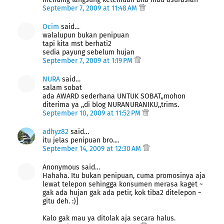
September 7, 2009 at 11:48 AM
Ocim
said…
walalupun bukan penipuan
tapi kita mst berhati2
sedia payung sebelum hujan
September 7, 2009 at 1:19 PM
NURA
said…
salam sobat
ada AWARD sederhana UNTUK SOBAT,,mohon
diterima ya ,,di blog NURANURANIKU,,trims.
September 10, 2009 at 11:52 PM
adhyz82
said…
itu jelas penipuan bro....
September 14, 2009 at 12:30 AM
Anonymous said…
Hahaha. Itu bukan penipuan, cuma promosinya aja
lewat telepon sehingga konsumen merasa kaget ~
gak ada hujan gak ada petir, kok tiba2 ditelepon ~
gitu deh. :)]
Kalo gak mau ya ditolak aja secara halus.