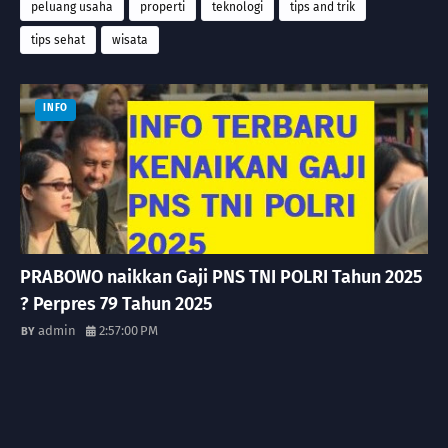
peluang usaha
properti
teknologi
tips and trik
tips sehat
wisata
INFO
PRABOWO naikkan Gaji PNS TNI POLRI Tahun 2025
? Perpres 79 Tahun 2025
admin
2:57:00 PM