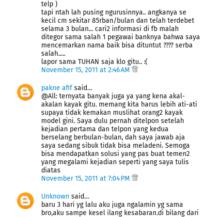
telp )
tapi ntah lah pusing ngurusinnya.. angkanya se
kecil cm sekitar 85rban/bulan dan telah terdebet
selama 3 bulan... cari2 informasi di fb malah
ditegor sama salah 1 pegawai banknya bahwa saya
mencemarkan nama baik bisa dituntut ???? serba
salah.....
lapor sama TUHAN saja klo gitu.. :(
November 15, 2011 at 2:46 AM
pakne afif
said…
@All: ternyata banyak juga ya yang kena akal-
akalan kayak gitu. memang kita harus lebih ati-ati
supaya tidak kemakan muslihat orang2 kayak
model gini. Saya dulu pernah ditelpon setelah
kejadian pertama dan telpon yang kedua
berselang berbulan-bulan, dah saya jawab aja
saya sedang sibuk tidak bisa meladeni. Semoga
bisa mendapatkan solusi yang pas buat temen2
yang megalami kejadian seperti yang saya tulis
diatas
November 15, 2011 at 7:04 PM
Unknown
said…
baru 3 hari yg lalu aku juga ngalamin yg sama
bro,aku sampe kesel ilang kesabaran.di bilang dari