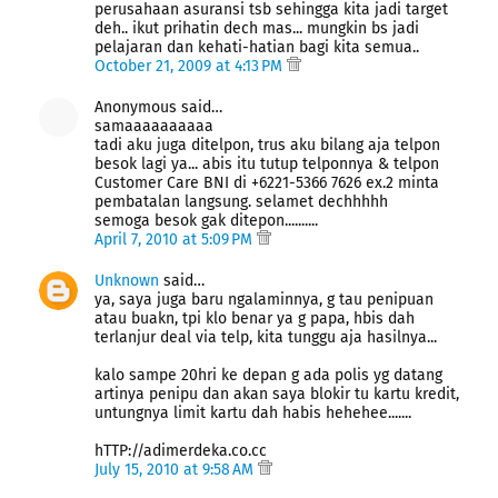
perusahaan asuransi tsb sehingga kita jadi target
deh.. ikut prihatin dech mas... mungkin bs jadi
pelajaran dan kehati-hatian bagi kita semua..
October 21, 2009 at 4:13 PM
Anonymous said…
samaaaaaaaaaa
tadi aku juga ditelpon, trus aku bilang aja telpon
besok lagi ya... abis itu tutup telponnya & telpon
Customer Care BNI di +6221-5366 7626 ex.2 minta
pembatalan langsung. selamet dechhhhh
semoga besok gak ditepon..........
April 7, 2010 at 5:09 PM
Unknown
said…
ya, saya juga baru ngalaminnya, g tau penipuan
atau buakn, tpi klo benar ya g papa, hbis dah
terlanjur deal via telp, kita tunggu aja hasilnya...
kalo sampe 20hri ke depan g ada polis yg datang
artinya penipu dan akan saya blokir tu kartu kredit,
untungnya limit kartu dah habis hehehee.......
hTTP://adimerdeka.co.cc
July 15, 2010 at 9:58 AM