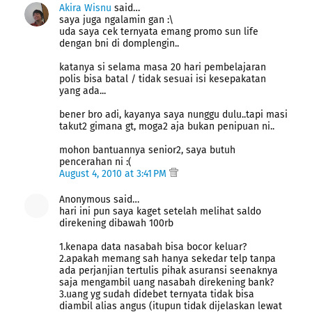
Akira Wisnu
said…
saya juga ngalamin gan :\
uda saya cek ternyata emang promo sun life
dengan bni di domplengin..
katanya si selama masa 20 hari pembelajaran
polis bisa batal / tidak sesuai isi kesepakatan
yang ada...
bener bro adi, kayanya saya nunggu dulu..tapi masi
takut2 gimana gt, moga2 aja bukan penipuan ni..
mohon bantuannya senior2, saya butuh
pencerahan ni :(
August 4, 2010 at 3:41 PM
Anonymous said…
hari ini pun saya kaget setelah melihat saldo
direkening dibawah 100rb
1.kenapa data nasabah bisa bocor keluar?
2.apakah memang sah hanya sekedar telp tanpa
ada perjanjian tertulis pihak asuransi seenaknya
saja mengambil uang nasabah direkening bank?
3.uang yg sudah didebet ternyata tidak bisa
diambil alias angus (itupun tidak dijelaskan lewat