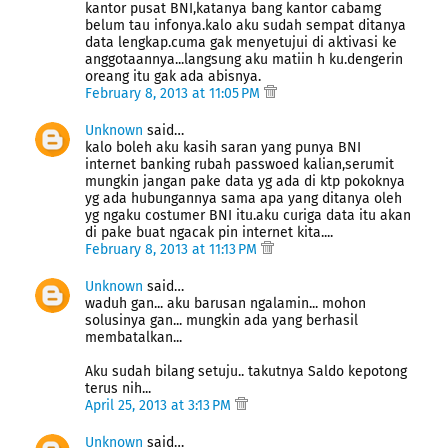
kantor pusat BNI,katanya bang kantor cabamg
belum tau infonya.kalo aku sudah sempat ditanya
data lengkap.cuma gak menyetujui di aktivasi ke
anggotaannya...langsung aku matiin h ku.dengerin
oreang itu gak ada abisnya.
February 8, 2013 at 11:05 PM
Unknown
said…
kalo boleh aku kasih saran yang punya BNI
internet banking rubah passwoed kalian,serumit
mungkin jangan pake data yg ada di ktp pokoknya
yg ada hubungannya sama apa yang ditanya oleh
yg ngaku costumer BNI itu.aku curiga data itu akan
di pake buat ngacak pin internet kita....
February 8, 2013 at 11:13 PM
Unknown
said…
waduh gan... aku barusan ngalamin... mohon
solusinya gan... mungkin ada yang berhasil
membatalkan...
Aku sudah bilang setuju.. takutnya Saldo kepotong
terus nih...
April 25, 2013 at 3:13 PM
Unknown
said…