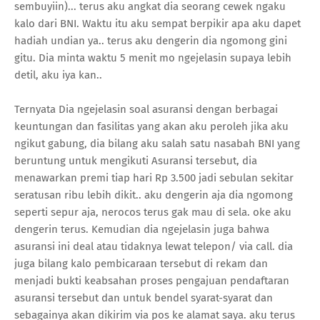
sembuyiin)... terus aku angkat dia seorang cewek ngaku
kalo dari BNI. Waktu itu aku sempat berpikir apa aku dapet
hadiah undian ya.. terus aku dengerin dia ngomong gini
gitu. Dia minta waktu 5 menit mo ngejelasin supaya lebih
detil, aku iya kan..
Ternyata Dia ngejelasin soal asuransi dengan berbagai
keuntungan dan fasilitas yang akan aku peroleh jika aku
ngikut gabung, dia bilang aku salah satu nasabah BNI yang
beruntung untuk mengikuti Asuransi tersebut, dia
menawarkan premi tiap hari Rp 3.500 jadi sebulan sekitar
seratusan ribu lebih dikit.. aku dengerin aja dia ngomong
seperti sepur aja, nerocos terus gak mau di sela. oke aku
dengerin terus. Kemudian dia ngejelasin juga bahwa
asuransi ini deal atau tidaknya lewat telepon/ via call. dia
juga bilang kalo pembicaraan tersebut di rekam dan
menjadi bukti keabsahan proses pengajuan pendaftaran
asuransi tersebut dan untuk bendel syarat-syarat dan
sebagainya akan dikirim via pos ke alamat saya. aku terus