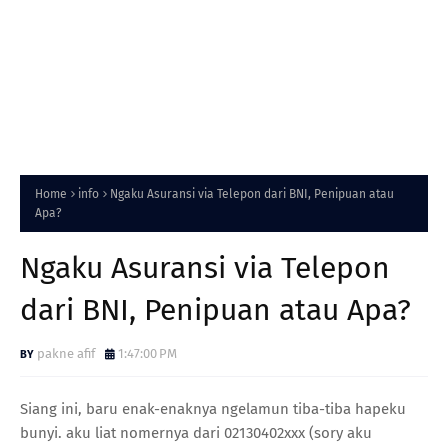
Home
info
Ngaku Asuransi via Telepon dari BNI, Penipuan atau
Apa?
Ngaku Asuransi via Telepon
dari BNI, Penipuan atau Apa?
pakne afif
1:47:00 PM
Siang ini, baru enak-enaknya ngelamun tiba-tiba hapeku
bunyi. aku liat nomernya dari 02130402xxx (sory aku