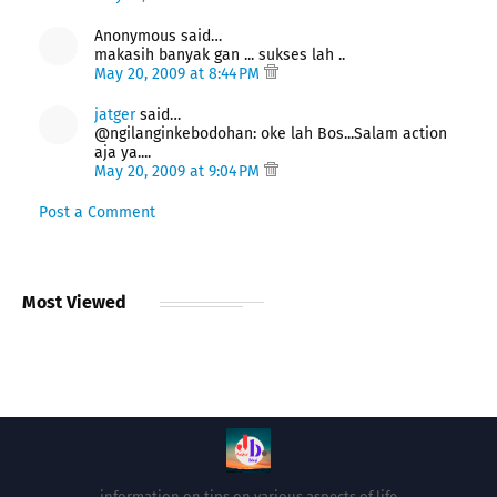
Anonymous said…
makasih banyak gan ... sukses lah ..
May 20, 2009 at 8:44 PM
jatger
said…
@ngilanginkebodohan: oke lah Bos...Salam action
aja ya....
May 20, 2009 at 9:04 PM
Post a Comment
Most Viewed
information on tips on various aspects of life