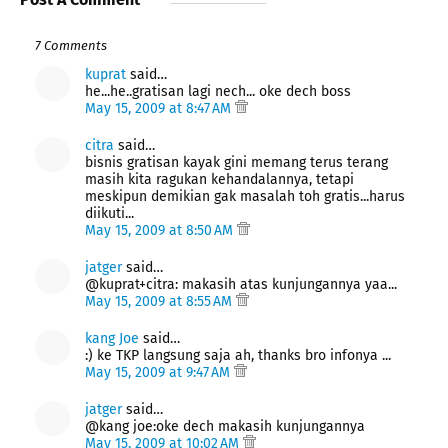
7 Comments
kuprat
said…
he...he..gratisan lagi nech... oke dech boss
May 15, 2009 at 8:47 AM
citra
said…
bisnis gratisan kayak gini memang terus terang
masih kita ragukan kehandalannya, tetapi
meskipun demikian gak masalah toh gratis...harus
diikuti...
May 15, 2009 at 8:50 AM
jatger
said…
@kuprat+citra: makasih atas kunjungannya yaa...
May 15, 2009 at 8:55 AM
kang Joe
said…
:) ke TKP langsung saja ah, thanks bro infonya ...
May 15, 2009 at 9:47 AM
jatger
said…
@kang joe:oke dech makasih kunjungannya
May 15, 2009 at 10:02 AM