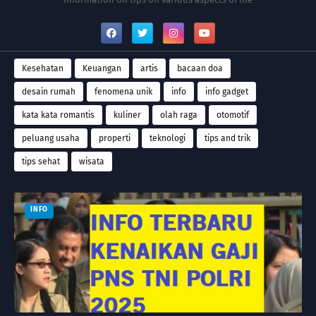
Kesehatan
Keuangan
artis
bacaan doa
desain rumah
fenomena unik
info
info gadget
kata kata romantis
kuliner
olah raga
otomotif
peluang usaha
properti
teknologi
tips and trik
tips sehat
wisata
INFO