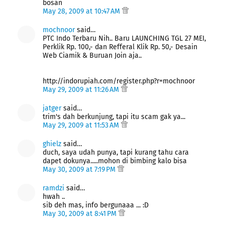
bosan
May 28, 2009 at 10:47 AM
mochnoor
said…
PTC Indo Terbaru Nih.. Baru LAUNCHING TGL 27 MEI,
Perklik Rp. 100,- dan Refferal Klik Rp. 50,- Desain
Web Ciamik & Buruan Join aja..
http://indorupiah.com/register.php?r=mochnoor
May 29, 2009 at 11:26 AM
jatger
said…
trim's dah berkunjung, tapi itu scam gak ya...
May 29, 2009 at 11:53 AM
ghielz
said…
duch, saya udah punya, tapi kurang tahu cara
dapet dokunya.....mohon di bimbing kalo bisa
May 30, 2009 at 7:19 PM
ramdzi
said…
hwah ..
sib deh mas, info bergunaaa ... :D
May 30, 2009 at 8:41 PM