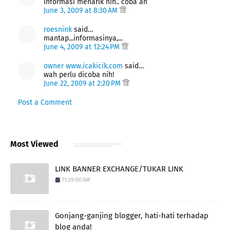
informasi menarik nih.. coba ah
June 3, 2009 at 8:30 AM
roesnink
said…
mantap...informasinya,...
June 4, 2009 at 12:24 PM
owner www.icakicik.com
said…
wah perlu dicoba nih!
June 22, 2009 at 2:20 PM
Post a Comment
Most Viewed
LINK BANNER EXCHANGE/TUKAR LINK
11:29:00 AM
Gonjang-ganjing blogger, hati-hati terhadap
blog anda!