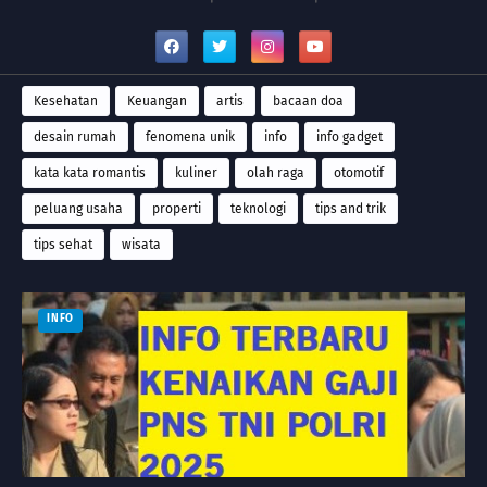
Kesehatan
Keuangan
artis
bacaan doa
desain rumah
fenomena unik
info
info gadget
kata kata romantis
kuliner
olah raga
otomotif
peluang usaha
properti
teknologi
tips and trik
tips sehat
wisata
INFO