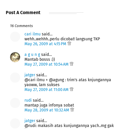
Post A Comment
16 Comments
cari ilmu
said…
wehh..wehhh..perlu dicoba!! langsung TKP
May 26, 2009 at 4:15 PM
a g u n g
said…
Mantab bosss :))
May 27, 2009 at 10:54 AM
jatger
said…
@cari ilmu + @agung : trim's atas knjungannya
yaoww, lam sukses
May 27, 2009 at 11:00 AM
rudi
said…
mantap juga infonya sobat
May 28, 2009 at 10:32 AM
jatger
said…
@rudi: makasih atas kunjungannya yach..mg gak