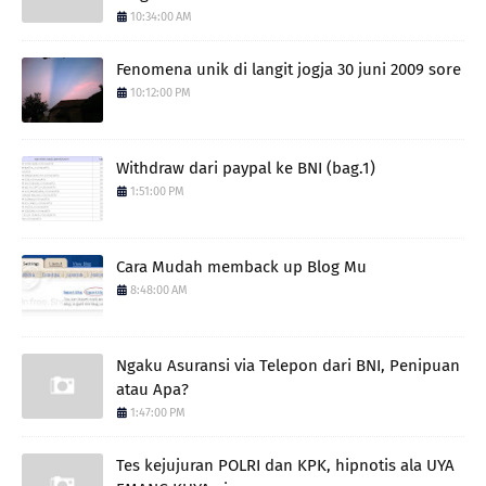
10:34:00 AM
Fenomena unik di langit jogja 30 juni 2009 sore
10:12:00 PM
Withdraw dari paypal ke BNI (bag.1)
1:51:00 PM
Cara Mudah memback up Blog Mu
8:48:00 AM
Ngaku Asuransi via Telepon dari BNI, Penipuan
atau Apa?
1:47:00 PM
Tes kejujuran POLRI dan KPK, hipnotis ala UYA