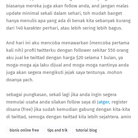
biasanya mereka juga akan follow anda, and jangan malas
update minimal sekali dalam sehari, toh mudah banget
hanya menulis apa yang ada di benak kita sebanyak kurang
dari 140 karakter perhari, atau lebih sering lebih bagus.
And hari ini aku mencoba menawarkan (mencoba pertama
kali nih) profil twitterku dengan follower sekitar 550 orang
aku jual ke twittad dengan harga $20 selama 1 bulan, ya
moga-moga aja laku dijual and moga-moga nantinya anda
juga akan segera mengikuti jejak saya tentunya. mohon
doanya yach.
sebagai pungkasan, sekali lagi jika anda ingin segera
memulai usaha anda silakan follow saya di
Jatger
, register
disana (free) jika sudah kemudian gabung dengan kita-kita
di twittad, semoga dengan twittad kita lebih sejahtera. amin
bisnis online free
tips and trik
tutorial blog