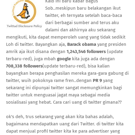
Kalo ini baru kabar bagus
Sob..meskipun baru belakangan ikut
twitter, eh ternyata setelah baca-baca
dari berbagai sumber and terus aku
dalami dan akhirnya aku sekarang
mengikuti, kita dapat memperoleh uang yang tidak sedikit
Loh di twitter. Bayangkan aja,
Barack obama
yang presiden
amrik aja ikut disana dengan
1,243,546 followers
(update
terbaru-red), juga mbah
google
kita juga ada dengan
708,338 followers
(update terbaru-red), bisa kalian
bayangkan berapa penghasilan mereka gara-gara gabung di
twitter, wuih pokoknya rame fren..dengan
PR 9
yang
sekarang ini dipunyai twitter sangat memungkinkan bagi
twitter untuk menguasai jagat maya sebagai media
sosialisasi yang hebat. Cara cari uang di twitter gimana??
ok's deh, trus sekarang yang akan kita bahas adalah,
bagaimana mendapatkan uang dari Twitter. di twitter kita
dapat menjual profil twitter kita ke para advertiser yang