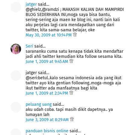
jatger
said…
@ghielz,@ramdzi ; MAKASIH KALIAN DAH MAMPIRDI
BLOG SEDERHANA INI,moga saya bisa bantu,
sering-sering aja maen ke blog ini, nanti lain kali
aku perjelas lagi cara mendapatkan uang dari
twitter, kita sama-sama belajar, oke
May 30, 2009 at 10:14 PM
Seri
said…
sarananku cuma satu kenapa tidak kita mendaftar
jadi ahli twitter kemudian kita follow sesama kita.
June 1, 2009 at 9:45 AM
jatger said…
@seri:betul..kalo sesama indonesia ada yang ikut
twitter ayo kita gentian following..moga-moga aja
ikut twitter ada manfaatnya bagi kita
June 1, 2009 at 2:34 PM
peluang uang
said…
aku udah coba. tapi masih dikit dapetnya.. ya
lumayan lah
June 3, 2009 at 8:29 AM
panduan bisnis online
said…