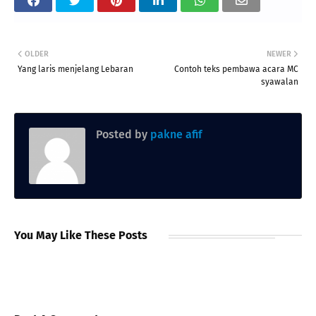
OLDER
NEWER
Yang laris menjelang Lebaran
Contoh teks pembawa acara MC
syawalan
Posted by
pakne afif
You May Like These Posts