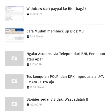
Withdraw dari paypal ke BNI (bag.1)
1:51:00 PM
Cara Mudah memback up Blog Mu
8:48:00 AM
Ngaku Asuransi via Telepon dari BNI, Penipuan
atau Apa?
1:47:00 PM
Tes kejujuran POLRI dan KPK, hipnotis ala UYA
EMANG KUYA aja..
11:09:00 AM
Blogger sedang Sidak, Waspadalah !!
4:33:00 PM