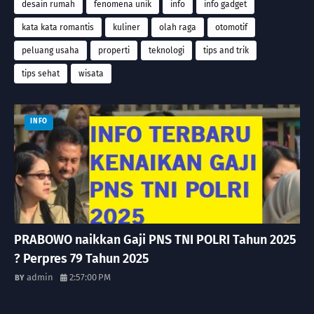
desain rumah
fenomena unik
info
info gadget
kata kata romantis
kuliner
olah raga
otomotif
peluang usaha
properti
teknologi
tips and trik
tips sehat
wisata
INFO
PRABOWO naikkan Gaji PNS TNI POLRI Tahun 2025
? Perpres 79 Tahun 2025
admin
2:57:00 PM