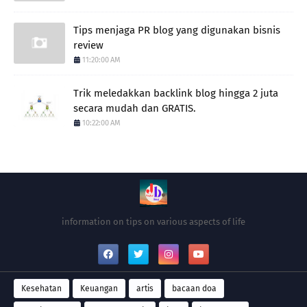
Tips menjaga PR blog yang digunakan bisnis
review
11:20:00 AM
Trik meledakkan backlink blog hingga 2 juta
secara mudah dan GRATIS.
10:22:00 AM
information on tips on various aspects of life
Kesehatan
Keuangan
artis
bacaan doa