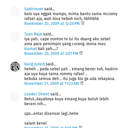
Sabirinnet
said…
kalo uya nggak mampu, minta bantu sama mr.romy
rafael aja, wah bisa heboh nich, hkhhkhk
November 20, 2009 at 12:26 PM
Tuan Raja
said…
iya yah.. cape nonton tv isi itu doang aku sebel
ama para pemimpin yang curang. dunia mau
kiamat
kali yah.....?
November 20, 2009 at 2:01 PM
Kang Juned
said…
heheh .. pada sebel yah .. emang bener tuh, hadirin
aja uya kuya sama rommy rafael ..
kebuka semua deh .. itu juga klo ga ada rekayasa.
November 21, 2009 at 11:23 AM
Leader Street
said…
Betul...kayaknya kuya emang kuya butuh lebih
berani nih....
ups...entar disensor lagi..hehe
salam kenal