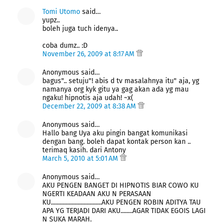
Tomi Utomo
said…
yupz..
boleh juga tuch idenya..
coba dumz.. :D
November 26, 2009 at 8:17 AM
Anonymous said…
bagus".. setuju"! abis d tv masalahnya itu" aja, yg
namanya org kyk gitu ya gag akan ada yg mau
ngaku! hipnotis aja udah! ~x(
December 22, 2009 at 8:38 AM
Anonymous said…
Hallo bang Uya aku pingin bangat komunikasi
dengan bang. boleh dapat kontak person kan ..
terimaq kasih. dari Antony
March 5, 2010 at 5:01 AM
Anonymous said…
AKU PENGEN BANGET DI HIPNOTIS BIAR COWO KU
NGERTI KEADAAN AKU N PERASAAN
KU..................................AKU PENGEN ROBIN ADITYA TAU
APA YG TERJADI DARI AKU........AGAR TIDAK EGOIS LAGI
N SUKA MARAH.