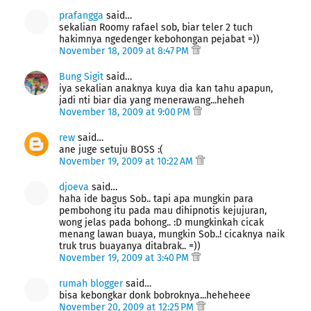
prafangga
said…
sekalian Roomy rafael sob, biar teler 2 tuch
hakimnya ngedenger kebohongan pejabat =))
November 18, 2009 at 8:47 PM
Bung Sigit
said…
iya sekalian anaknya kuya dia kan tahu apapun,
jadi nti biar dia yang menerawang...heheh
November 18, 2009 at 9:00 PM
rew
said…
ane juge setuju BOSS :(
November 19, 2009 at 10:22 AM
djoeva
said…
haha ide bagus Sob.. tapi apa mungkin para
pembohong itu pada mau dihipnotis kejujuran,
wong jelas pada bohong.. :D mungkinkah cicak
menang lawan buaya, mungkin Sob..! cicaknya naik
truk trus buayanya ditabrak.. =))
November 19, 2009 at 3:40 PM
rumah blogger
said…
bisa kebongkar donk bobroknya...heheheee
November 20, 2009 at 12:25 PM