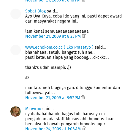
November 21, 2009 at 8:18 PM
Sobat Blog
said…
Ayo Uya Kuya, coba ide yang ini, pasti dapet award
dari masyarakat negara ini..
lam kenal semuaaaaaaaaaaaaaa
November 21, 2009 at 8:23 PM
www.echokom.co.cc ( Eko Prasetyo )
said…
bhahahaaa. setuju bangetz tuh ane. .
pasti ketauan siapa yang booong. . .ckckkc. .
thank's udah mampir. :))
:D
mantapz neh blognya gan. ditunggu komentar dan
follownya yah. .
November 21, 2009 at 9:57 PM
Miawruu
said…
nyahahahahha ide bagus tuh. harusnya di
pengadilan ada staff khusus ahli hipnotis. biar
bersaksi di bawah pengaruh hipnotis jujur
November 24, 2009 at 1:06 AM