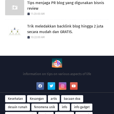
Tips menjaga PR blog yang digunakan bisnis
review
11:20:00 AM
Trik meledakkan backlink blog hingga 2 juta
secara mudah dan GRATIS.
10:22:00 AM
information on tips on various aspects of life
Kesehatan
Keuangan
artis
bacaan doa
desain rumah
fenomena unik
info
info gadget