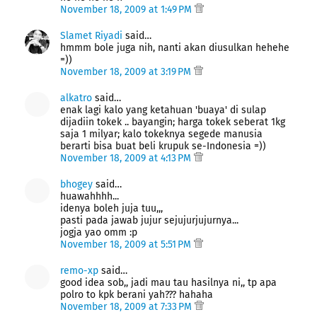
November 18, 2009 at 1:49 PM
Slamet Riyadi
said…
hmmm bole juga nih, nanti akan diusulkan hehehe
=))
November 18, 2009 at 3:19 PM
alkatro
said…
enak lagi kalo yang ketahuan 'buaya' di sulap
dijadiin tokek .. bayangin; harga tokek seberat 1kg
saja 1 milyar; kalo tokeknya segede manusia
berarti bisa buat beli krupuk se-Indonesia =))
November 18, 2009 at 4:13 PM
bhogey
said…
huawahhhh...
idenya boleh juja tuu,,,
pasti pada jawab jujur sejujurjujurnya...
jogja yao omm :p
November 18, 2009 at 5:51 PM
remo-xp
said…
good idea sob,, jadi mau tau hasilnya ni,, tp apa
polro to kpk berani yah??? hahaha
November 18, 2009 at 7:33 PM