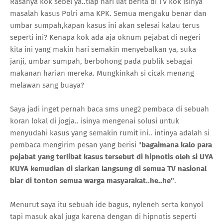
Rasanya kok sebel ya..tiap hari liat berita di TV kok isinya
masalah kasus Polri ama KPK. Semua mengaku benar dan
umbar sumpah,kapan kasus ini akan selesai kalau terus
seperti ini? Kenapa kok ada aja oknum pejabat di negeri
kita ini yang makin hari semakin menyebalkan ya, suka
janji, umbar sumpah, berbohong pada publik sebagai
makanan harian mereka. Mungkinkah si cicak menang
melawan sang buaya?
Saya jadi inget pernah baca sms uneg2 pembaca di sebuah
koran lokal di jogja.. isinya mengenai solusi untuk
menyudahi kasus yang semakin rumit ini.. intinya adalah si
pembaca mengirim pesan yang berisi "
bagaimana kalo para
pejabat yang terlibat kasus tersebut di hipnotis oleh si UYA
KUYA kemudian di siarkan langsung di semua TV nasional
biar di tonton semua warga masyarakat..he..he"
.
Menurut saya itu sebuah ide bagus, nyleneh serta konyol
tapi masuk akal juga karena dengan di hipnotis seperti