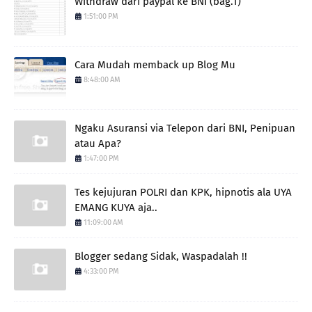
Withdraw dari paypal ke BNI (bag.1)
1:51:00 PM
Cara Mudah memback up Blog Mu
8:48:00 AM
Ngaku Asuransi via Telepon dari BNI, Penipuan
atau Apa?
1:47:00 PM
Tes kejujuran POLRI dan KPK, hipnotis ala UYA
EMANG KUYA aja..
11:09:00 AM
Blogger sedang Sidak, Waspadalah !!
4:33:00 PM