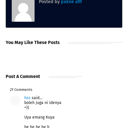
Posted by
pakne afif
You May Like These Posts
Post A Comment
21 Comments
hss
said…
boleh juga ni idenya
=))
Uya emang Kuya
he he he he h