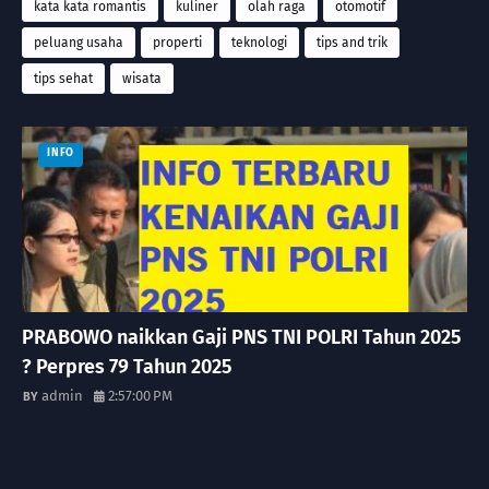
kata kata romantis
kuliner
olah raga
otomotif
peluang usaha
properti
teknologi
tips and trik
tips sehat
wisata
INFO
PRABOWO naikkan Gaji PNS TNI POLRI Tahun 2025
? Perpres 79 Tahun 2025
admin
2:57:00 PM