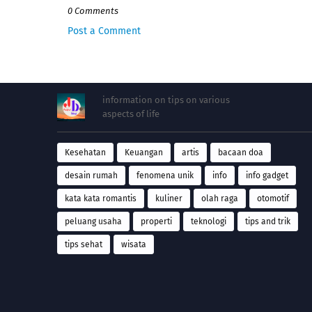
0 Comments
Post a Comment
information on tips on various
aspects of life
Kesehatan
Keuangan
artis
bacaan doa
desain rumah
fenomena unik
info
info gadget
kata kata romantis
kuliner
olah raga
otomotif
peluang usaha
properti
teknologi
tips and trik
tips sehat
wisata