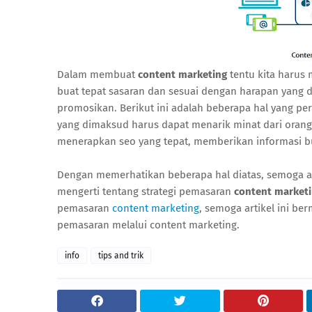
Dalam membuat
content marketing
tentu kita harus
buat tepat sasaran dan sesuai dengan harapan yang di
promosikan. Berikut ini adalah beberapa hal yang p
yang dimaksud harus dapat menarik minat dari orang
menerapkan seo yang tepat, memberikan informasi b
Dengan memerhatikan beberapa hal diatas, semoga 
mengerti tentang strategi pemasaran
content market
pemasaran
content marketing
, semoga artikel ini be
pemasaran melalui content marketing.
info
tips and trik