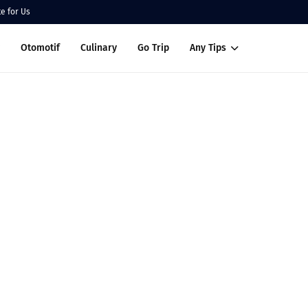
te for Us
Otomotif
Culinary
Go Trip
Any Tips