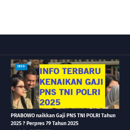
INFO
PRABOWO naikkan Gaji PNS TNI POLRI Tahun
2025 ? Perpres 79 Tahun 2025