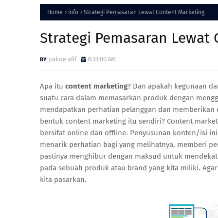
Home
info
Strategi Pemasaran Lewat Content Marketing
Strategi Pemasaran Lewat 
pakne afif
8:33:00 AM
Apa itu
content marketing
? Dan apakah kegunaan da
suatu cara dalam memasarkan produk dengan mengg
mendapatkan perhatian pelanggan dan memberikan day
bentuk content marketing itu sendiri? Content market
bersifat online dan offline. Penyusunan konten/isi i
menarik perhatian bagi yang melihatnya, memberi 
pastinya menghibur dengan maksud untuk mendekatka
pada sebuah produk atau brand yang kita miliki. A
kita pasarkan.