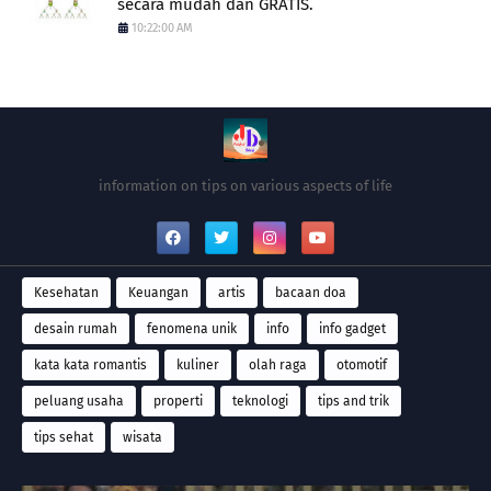
secara mudah dan GRATIS.
10:22:00 AM
information on tips on various aspects of life
Kesehatan
Keuangan
artis
bacaan doa
desain rumah
fenomena unik
info
info gadget
kata kata romantis
kuliner
olah raga
otomotif
peluang usaha
properti
teknologi
tips and trik
tips sehat
wisata