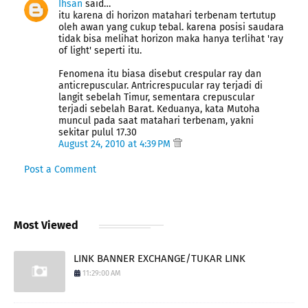
Ihsan
said…
itu karena di horizon matahari terbenam tertutup
oleh awan yang cukup tebal. karena posisi saudara
tidak bisa melihat horizon maka hanya terlihat 'ray
of light' seperti itu.
Fenomena itu biasa disebut crespular ray dan
anticrepuscular. Antricrespucular ray terjadi di
langit sebelah Timur, sementara crepuscular
terjadi sebelah Barat. Keduanya, kata Mutoha
muncul pada saat matahari terbenam, yakni
sekitar pulul 17.30
August 24, 2010 at 4:39 PM
Post a Comment
Most Viewed
LINK BANNER EXCHANGE/TUKAR LINK
11:29:00 AM