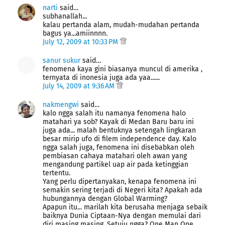
narti
said…
subhanallah...
kalau pertanda alam, mudah-mudahan pertanda
bagus ya...amiinnnn.
July 12, 2009 at 10:33 PM
sanur sukur
said…
fenomena kaya gini biasanya muncul di amerika ,
ternyata di inonesia juga ada yaa......
July 14, 2009 at 9:36 AM
nakmengwi
said…
kalo ngga salah itu namanya fenomena halo
matahari ya sob? Kayak di Medan Baru baru ini
juga ada... malah bentuknya setengah lingkaran
besar mirip ufo di filem independence day. Kalo
ngga salah juga, fenomena ini disebabkan oleh
pembiasan cahaya matahari oleh awan yang
mengandung partikel uap air pada ketinggian
tertentu.
Yang perlu dipertanyakan, kenapa fenomena ini
semakin sering terjadi di Negeri kita? Apakah ada
hubungannya dengan Global Warming?
Apapun itu... marilah kita berusaha menjaga sebaik
baiknya Dunia Ciptaan-Nya dengan memulai dari
diri masing masing. Setuju ngga? One Man One