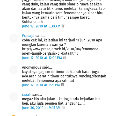
yang dulu, kalau yang dulu sinar birunya seakan
akan dari satu titik terus melebar ke angkasa, tapi
kalau yang kemarin sore fenomenanya sinar biru
bentuknya sama dari timur sampe barat.
Subhanallah
June 12, 2010 at 6:30 AM
Prasaja
said…
coba cek ini, kejadian ini terjadi 11 juni 2010 apa
mungkin karena awan ya ?
http://www.prasaja.web.id/2010/06/fenomena-
aneh-langit-bergaris-di-kota.html
June 12, 2010 at 12:04 PM
Anonymous said…
kayaknya gag cm dr timur deh. arah barat juga
ada.arah barat n timur bentuknya runcing,ditengah
melebar. fenomena apakah itu?
June 12, 2010 at 2:21 PM
sarah
said…
moga2 klo aku jalan - ke jogja ada kejadian itu
lagi, aku juga pengen liat langsung.... :)
June 30, 2010 at 9:45 AM