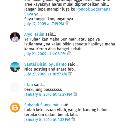
Tree kayaknya harus mulai dipromosikan nih...
Jangan lupa mampir juga ke
Pondok Sederhana
Saya
ya....
Saya tunggu kunjungannya.....
July 17, 2009 at 7:19 PM
Aryo Halim
said…
Ya Tuhan kan Maha Seniman..atau apa ya
istilahnya.., ya kalau bikin sesuatu hasilnya maha
karya. Keren Abis banget sekali.
July 21, 2009 at 4:08 PM
Santai Disini by : Jianto
said…
Nice posting and share bro...
July 27, 2009 at 10:57 AM
irfan
said…
berkujung bosssssss
January 8, 2010 at 12:29 PM
Subandi Samsumin
said…
Itulah kekuasaan Allah, yang terkadang belum
terpikirkan dalam benak kita,
January 8, 2010 at 1:32 PM