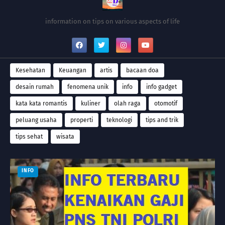
information on tips on various aspects of life
Kesehatan
Keuangan
artis
bacaan doa
desain rumah
fenomena unik
info
info gadget
kata kata romantis
kuliner
olah raga
otomotif
peluang usaha
properti
teknologi
tips and trik
tips sehat
wisata
INFO