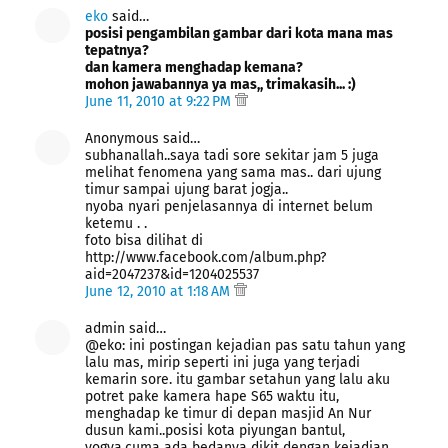
eko
said…
posisi pengambilan gambar dari kota mana mas
tepatnya?
dan kamera menghadap kemana?
mohon jawabannya ya mas,, trimakasih... :)
June 11, 2010 at 9:22 PM
Anonymous said…
subhanallah..saya tadi sore sekitar jam 5 juga
melihat fenomena yang sama mas.. dari ujung
timur sampai ujung barat jogja..
nyoba nyari penjelasannya di internet belum
ketemu . .
foto bisa dilihat di
http://www.facebook.com/album.php?
aid=2047237&id=1204025537
June 12, 2010 at 1:18 AM
admin said…
@eko: ini postingan kejadian pas satu tahun yang
lalu mas, mirip seperti ini juga yang terjadi
kemarin sore. itu gambar setahun yang lalu aku
potret pake kamera hape S65 waktu itu,
menghadap ke timur di depan masjid An Nur
dusun kami..posisi kota piyungan bantul,
yogya.cuma ada bedanya dikit dengan kejadian