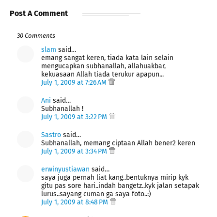
Post A Comment
30 Comments
slam
said…
emang sangat keren, tiada kata lain selain
mengucapkan subhanallah, allahuakbar,
kekuasaan Allah tiada terukur apapun...
July 1, 2009 at 7:26 AM
Ani
said…
Subhanallah !
July 1, 2009 at 3:22 PM
Sastro
said…
Subhanallah, memang ciptaan Allah bener2 keren
July 1, 2009 at 3:34 PM
erwinyustiawan
said…
saya juga pernah liat kang..bentuknya mirip kyk
gitu pas sore hari..indah bangetz..kyk jalan setapak
lurus..sayang cuman ga saya foto..:)
July 1, 2009 at 8:48 PM