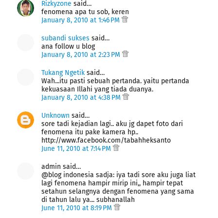
Rizkyzone
said…
fenomena apa tu sob, keren
January 8, 2010 at 1:46 PM
subandi sukses
said…
ana follow u blog
January 8, 2010 at 2:23 PM
Tukang Ngetik
said…
Wah...itu pasti sebuah pertanda. yaitu pertanda
kekuasaan Illahi yang tiada duanya.
January 8, 2010 at 4:38 PM
Unknown
said…
sore tadi kejadian lagi.. aku jg dapet foto dari
fenomena itu pake kamera hp..
http://www.facebook.com/tabahheksanto
June 11, 2010 at 7:14 PM
admin said…
@blog indonesia sadja: iya tadi sore aku juga liat
lagi fenomena hampir mirip ini,, hampir tepat
setahun selangnya dengan fenomena yang sama
di tahun lalu ya... subhanallah
June 11, 2010 at 8:19 PM