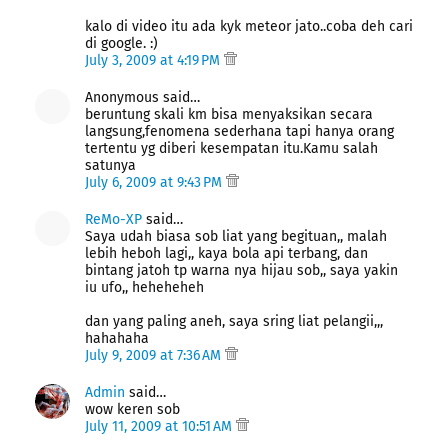
kalo di video itu ada kyk meteor jato..coba deh cari
di google. :)
July 3, 2009 at 4:19 PM
Anonymous said…
beruntung skali km bisa menyaksikan secara
langsung,fenomena sederhana tapi hanya orang
tertentu yg diberi kesempatan itu.Kamu salah
satunya
July 6, 2009 at 9:43 PM
ReMo-XP
said…
Saya udah biasa sob liat yang begituan,, malah
lebih heboh lagi,, kaya bola api terbang, dan
bintang jatoh tp warna nya hijau sob,, saya yakin
iu ufo,, heheheheh
dan yang paling aneh, saya sring liat pelangii,,,
hahahaha
July 9, 2009 at 7:36 AM
Admin
said…
wow keren sob
July 11, 2009 at 10:51 AM