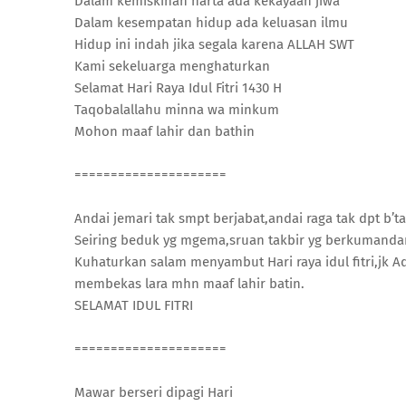
Dalam kemiskinan harta ada kekayaan jiwa
Dalam kesempatan hidup ada keluasan ilmu
Hidup ini indah jika segala karena ALLAH SWT
Kami sekeluarga menghaturkan
Selamat Hari Raya Idul Fitri 1430 H
Taqobalallahu minna wa minkum
Mohon maaf lahir dan bathin
=====================
Andai jemari tak smpt berjabat,andai raga tak dpt b’t
Seiring beduk yg mgema,sruan takbir yg berkumand
Kuhaturkan salam menyambut Hari raya idul fitri,jk Ad
membekas lara mhn maaf lahir batin.
SELAMAT IDUL FITRI
=====================
Mawar berseri dipagi Hari