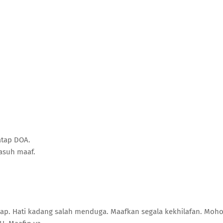
atap DOA.
asuh maaf.
cap. Hati kadang salah menduga. Maafkan segala kekhilafan. Moh