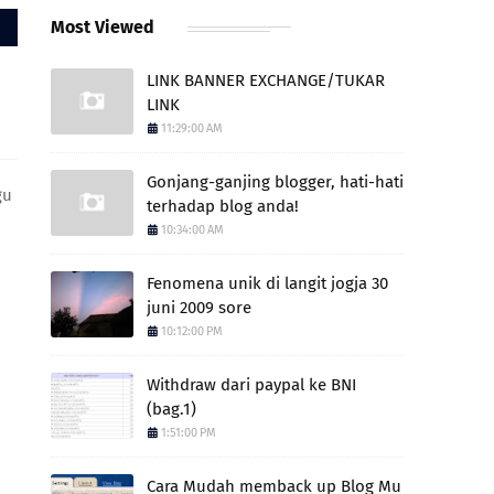
Most Viewed
LINK BANNER EXCHANGE/TUKAR
LINK
11:29:00 AM
Gonjang-ganjing blogger, hati-hati
gu
terhadap blog anda!
10:34:00 AM
Fenomena unik di langit jogja 30
juni 2009 sore
10:12:00 PM
Withdraw dari paypal ke BNI
(bag.1)
1:51:00 PM
Cara Mudah memback up Blog Mu