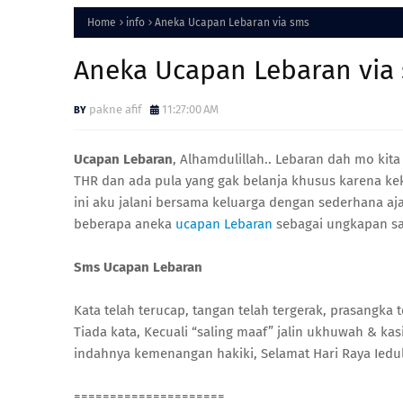
Home
info
Aneka Ucapan Lebaran via sms
Aneka Ucapan Lebaran via
pakne afif
11:27:00 AM
Ucapan Lebaran
, Alhamdulillah.. Lebaran dah mo kit
THR dan ada pula yang gak belanja khusus karena keku
ini aku jalani bersama keluarga dengan sederhana aja.
beberapa aneka
ucapan Lebaran
sebagai ungkapan sa
Sms Ucapan Lebaran
Kata telah terucap, tangan telah tergerak, prasangka 
Tiada kata, Kecuali “saling maaf” jalin ukhuwah & kas
indahnya kemenangan hakiki, Selamat Hari Raya Iedul 
=====================