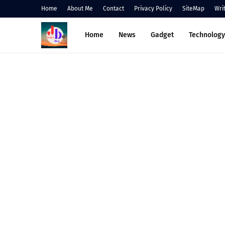
Home
About Me
Contact
Privacy Policy
SiteMap
Wri
Home
News
Gadget
Technology