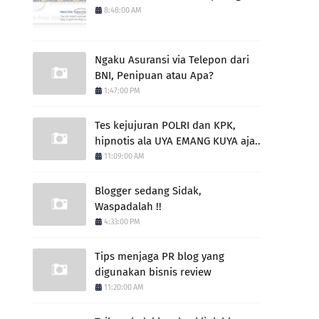
8:48:00 AM
Ngaku Asuransi via Telepon dari
BNI, Penipuan atau Apa?
1:47:00 PM
Tes kejujuran POLRI dan KPK,
hipnotis ala UYA EMANG KUYA aja..
11:09:00 AM
Blogger sedang Sidak,
Waspadalah !!
4:33:00 PM
Tips menjaga PR blog yang
digunakan bisnis review
11:20:00 AM