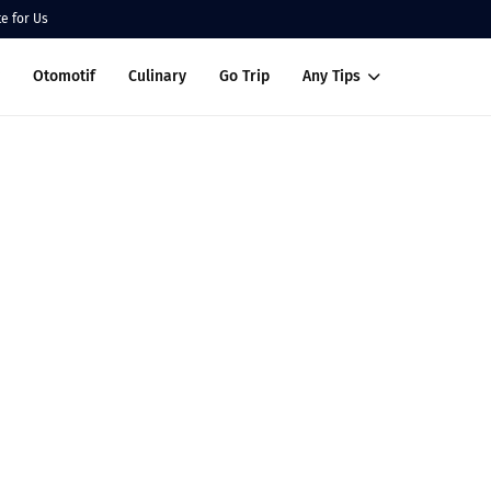
te for Us
Otomotif
Culinary
Go Trip
Any Tips