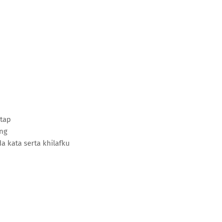
atap
ang
a kata serta khilafku