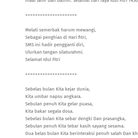
maaf lahir dan bathin. Selamat hari raya Idul Fitri 143
=====================
Melati semerbak harum mewangi,
Sebagai penghias di Hari fitri,
SMS ini hadir pengganti diri,
Ulurkan tangan silaturahmi.
Selamat Idul Fitri
=====================
Sebelas bulan Kita kejar dunia,
Kita umbar napsu angkara.
Sebulan penuh Kita gelar puasa,
Kita bakar segala dosa.
Sebelas bulan Kita sebar dengki Dan prasangka,
Sebulan penuh Kita tebar kasih sayang sesama.
Dua belas bulan Kita berinteraksi penuh salah Dan khi