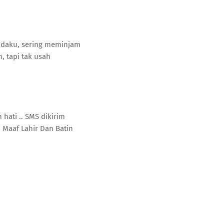
adaku, sering meminjam
, tapi tak usah
 hati .. SMS dikirim
Maaf Lahir Dan Batin