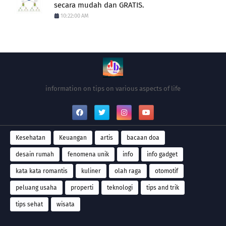
secara mudah dan GRATIS.
10:22:00 AM
information on tips on various aspects of life
Kesehatan
Keuangan
artis
bacaan doa
desain rumah
fenomena unik
info
info gadget
kata kata romantis
kuliner
olah raga
otomotif
peluang usaha
properti
teknologi
tips and trik
tips sehat
wisata