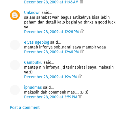
December 28, 2009 at 11:45 AM
Unknown
said…
salam sahabat wah bagus artikelnya bisa lebih
paham dan detail kalo begini ya thnxs n good luck
ya
December 28, 2009 at 12:26 PM
elyas ngeblog
said…
mantab infonya sob..nanti saya mampir yaaa
December 28, 2009 at 12:46 PM
Gambutku
said…
mantep nih infonya. jd terinspirasi saya, makasih
ya.:D
December 28, 2009 at 1:24 PM
iphudmas
said…
makasih dah commenk mas..... :D ;))
December 28, 2009 at 3:59 PM
Post a Comment