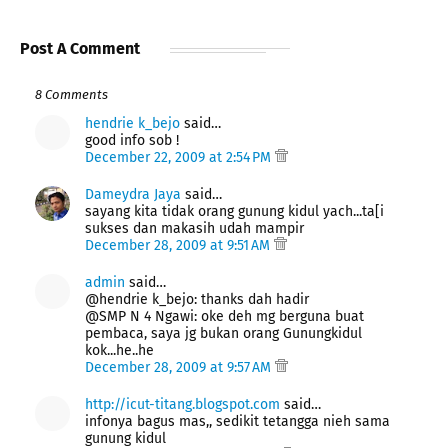
Post A Comment
8 Comments
hendrie k_bejo
said…
good info sob !
December 22, 2009 at 2:54 PM
Dameydra Jaya
said…
sayang kita tidak orang gunung kidul yach...ta[i
sukses dan makasih udah mampir
December 28, 2009 at 9:51 AM
admin
said…
@hendrie k_bejo: thanks dah hadir
@SMP N 4 Ngawi: oke deh mg berguna buat
pembaca, saya jg bukan orang Gunungkidul
kok...he..he
December 28, 2009 at 9:57 AM
http://icut-titang.blogspot.com
said…
infonya bagus mas,, sedikit tetangga nieh sama
gunung kidul