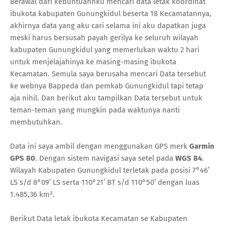
Berawal dari kebuntuannku mencari data letak koordinat
ibukota kabupaten Gunungkidul beserta 18 Kecamatannya,
akhirnya data yang aku cari selama ini aku dapatkan juga
meski harus bersusah payah gerilya ke seluruh wilayah
kabupaten Gunungkidul yang memerlukan waktu 2 hari
untuk menjelajahinya ke masing-masing ibukota
Kecamatan. Semula saya berusaha mencari Data tersebut
ke webnya Bappeda dan pemkab Gunungkidul tapi tetap
aja nihil. Dan berikut aku tampilkan Data tersebut untuk
teman-teman yang mungkin pada waktunya nanti
membutuhkan.
Data ini saya ambil dengan menggunakan GPS merk
Garmin
GPS 80
. Dengan sistem navigasi saya setel pada
WGS 84
.
Wilayah Kabupaten Gunungkidul terletak pada posisi 7°46’
LS s/d 8°09’ LS serta 110°21’ BT s/d 110°50’ dengan luas
1.485,36 km².
Berikut Data letak ibukota Kecamatan se Kabupaten