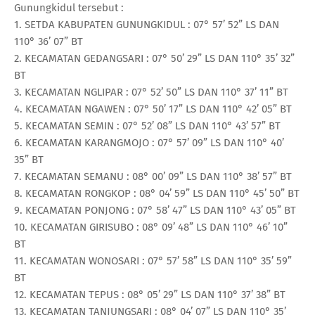
Gunungkidul tersebut :
1. SETDA KABUPATEN GUNUNGKIDUL : 07° 57’ 52” LS DAN
110° 36’ 07” BT
2. KECAMATAN GEDANGSARI : 07° 50’ 29” LS DAN 110° 35’ 32”
BT
3. KECAMATAN NGLIPAR : 07° 52’ 50” LS DAN 110° 37’ 11” BT
4. KECAMATAN NGAWEN : 07° 50’ 17” LS DAN 110° 42’ 05” BT
5. KECAMATAN SEMIN : 07° 52’ 08” LS DAN 110° 43’ 57” BT
6. KECAMATAN KARANGMOJO : 07° 57’ 09” LS DAN 110° 40’
35” BT
7. KECAMATAN SEMANU : 08° 00’ 09” LS DAN 110° 38’ 57” BT
8. KECAMATAN RONGKOP : 08° 04’ 59” LS DAN 110° 45’ 50” BT
9. KECAMATAN PONJONG : 07° 58’ 47” LS DAN 110° 43’ 05” BT
10. KECAMATAN GIRISUBO : 08° 09’ 48” LS DAN 110° 46’ 10”
BT
11. KECAMATAN WONOSARI : 07° 57’ 58” LS DAN 110° 35’ 59”
BT
12. KECAMATAN TEPUS : 08° 05’ 29” LS DAN 110° 37’ 38” BT
13. KECAMATAN TANJUNGSARI : 08° 04’ 07” LS DAN 110° 35’