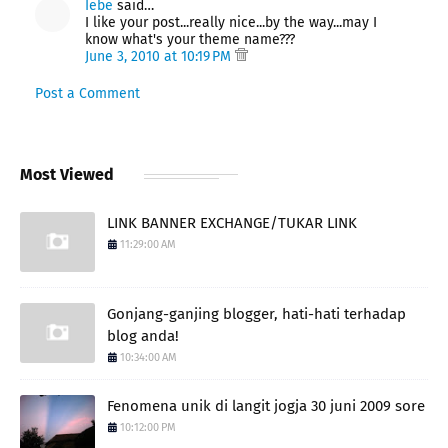
Iebe
said…
I like your post...really nice...by the way...may I
know what's your theme name???
June 3, 2010 at 10:19 PM
Post a Comment
Most Viewed
LINK BANNER EXCHANGE/TUKAR LINK
11:29:00 AM
Gonjang-ganjing blogger, hati-hati terhadap
blog anda!
10:34:00 AM
Fenomena unik di langit jogja 30 juni 2009 sore
10:12:00 PM