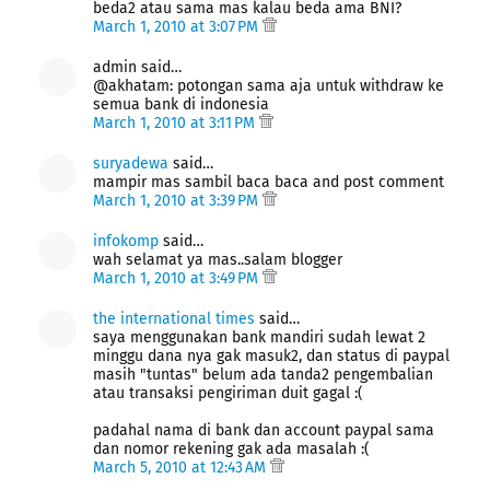
beda2 atau sama mas kalau beda ama BNI?
March 1, 2010 at 3:07 PM
admin said…
@akhatam: potongan sama aja untuk withdraw ke
semua bank di indonesia
March 1, 2010 at 3:11 PM
suryadewa
said…
mampir mas sambil baca baca and post comment
March 1, 2010 at 3:39 PM
infokomp
said…
wah selamat ya mas..salam blogger
March 1, 2010 at 3:49 PM
the international times
said…
saya menggunakan bank mandiri sudah lewat 2
minggu dana nya gak masuk2, dan status di paypal
masih "tuntas" belum ada tanda2 pengembalian
atau transaksi pengiriman duit gagal :(
padahal nama di bank dan account paypal sama
dan nomor rekening gak ada masalah :(
March 5, 2010 at 12:43 AM