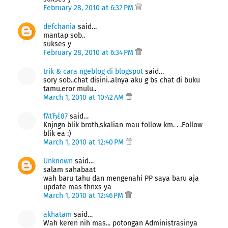
February 28, 2010 at 6:32 PM
defchania
said…
mantap sob..
sukses y
February 28, 2010 at 6:34 PM
trik & cara ngeblog di blogspot
said…
sory sob..chat disini..alnya aku g bs chat di buku
tamu.eror mulu..
March 1, 2010 at 10:42 AM
fλtЂέ87
said…
Knjngn blik broth,skalian mau follow km. . .Follow
blik ea :)
March 1, 2010 at 12:40 PM
Unknown
said…
salam sahabaat
wah baru tahu dan mengenahi PP saya baru aja
update mas thnxs ya
March 1, 2010 at 12:46 PM
akhatam
said…
Wah keren nih mas... potongan Administrasinya