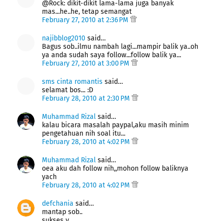
@Rock: dikit-dikit lama-lama juga banyak
mas...he..he, tetap semangat
February 27, 2010 at 2:36 PM
najibblog2010
said…
Bagus sob..ilmu nambah lagi...mampir balik ya..oh
ya anda sudah saya follow...follow balik ya...
February 27, 2010 at 3:00 PM
sms cinta romantis
said…
selamat bos... :D
February 28, 2010 at 2:30 PM
Muhammad Rizal
said…
kalau bicara masalah paypal,aku masih minim
pengetahuan nih soal itu...
February 28, 2010 at 4:02 PM
Muhammad Rizal
said…
oea aku dah follow nih,,mohon follow baliknya
yach
February 28, 2010 at 4:02 PM
defchania
said…
mantap sob..
sukses y