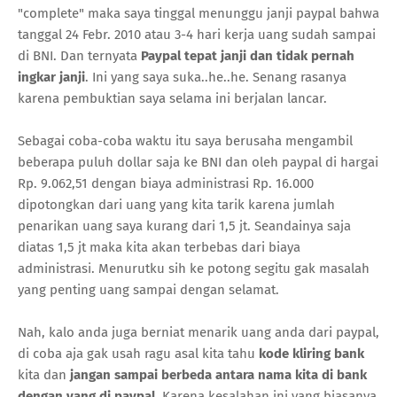
"complete" maka saya tinggal menunggu janji paypal bahwa
tanggal 24 Febr. 2010 atau 3-4 hari kerja uang sudah sampai
di BNI. Dan ternyata
Paypal tepat janji dan tidak pernah
ingkar janji
. Ini yang saya suka..he..he. Senang rasanya
karena pembuktian saya selama ini berjalan lancar.
Sebagai coba-coba waktu itu saya berusaha mengambil
beberapa puluh dollar saja ke BNI dan oleh paypal di hargai
Rp. 9.062,51 dengan biaya administrasi Rp. 16.000
dipotongkan dari uang yang kita tarik karena jumlah
penarikan uang saya kurang dari 1,5 jt. Seandainya saja
diatas 1,5 jt maka kita akan terbebas dari biaya
administrasi. Menurutku sih ke potong segitu gak masalah
yang penting uang sampai dengan selamat.
Nah, kalo anda juga berniat menarik uang anda dari paypal,
di coba aja gak usah ragu asal kita tahu
kode kliring bank
kita dan
jangan sampai berbeda antara nama kita di bank
dengan yang di paypal
. Karena kesalahan ini yang biasanya