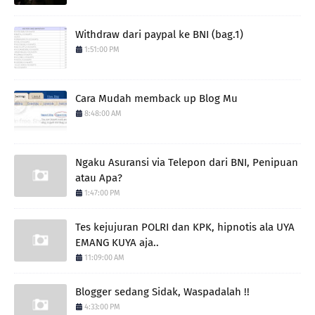
Withdraw dari paypal ke BNI (bag.1)
1:51:00 PM
Cara Mudah memback up Blog Mu
8:48:00 AM
Ngaku Asuransi via Telepon dari BNI, Penipuan
atau Apa?
1:47:00 PM
Tes kejujuran POLRI dan KPK, hipnotis ala UYA
EMANG KUYA aja..
11:09:00 AM
Blogger sedang Sidak, Waspadalah !!
4:33:00 PM