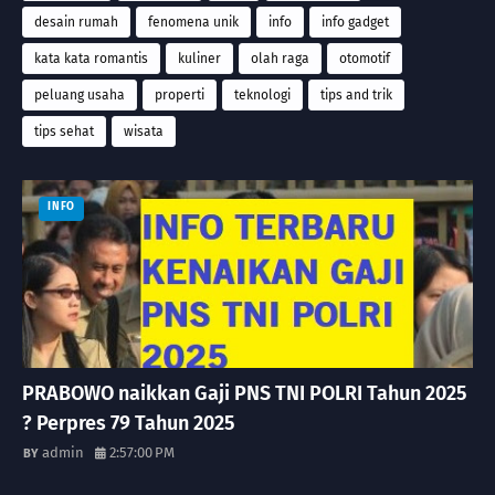
desain rumah
fenomena unik
info
info gadget
kata kata romantis
kuliner
olah raga
otomotif
peluang usaha
properti
teknologi
tips and trik
tips sehat
wisata
INFO
PRABOWO naikkan Gaji PNS TNI POLRI Tahun 2025
? Perpres 79 Tahun 2025
admin
2:57:00 PM