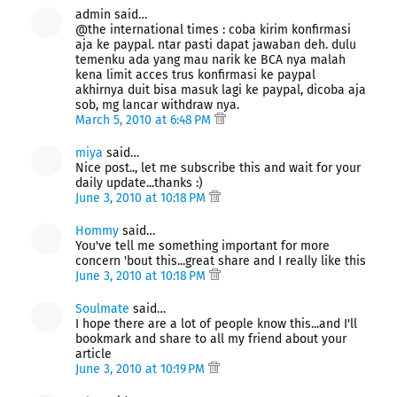
admin said…
@the international times : coba kirim konfirmasi
aja ke paypal. ntar pasti dapat jawaban deh. dulu
temenku ada yang mau narik ke BCA nya malah
kena limit acces trus konfirmasi ke paypal
akhirnya duit bisa masuk lagi ke paypal, dicoba aja
sob, mg lancar withdraw nya.
March 5, 2010 at 6:48 PM
miya
said…
Nice post.., let me subscribe this and wait for your
daily update...thanks :)
June 3, 2010 at 10:18 PM
Hommy
said…
You've tell me something important for more
concern 'bout this...great share and I really like this
June 3, 2010 at 10:18 PM
Soulmate
said…
I hope there are a lot of people know this...and I'll
bookmark and share to all my friend about your
article
June 3, 2010 at 10:19 PM