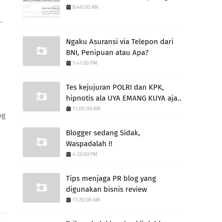
8:48:00 AM
.
Ngaku Asuransi via Telepon dari
BNI, Penipuan atau Apa?
1:47:00 PM
Tes kejujuran POLRI dan KPK,
hipnotis ala UYA EMANG KUYA aja..
11:09:00 AM
og
Blogger sedang Sidak,
Waspadalah !!
4:33:00 PM
Tips menjaga PR blog yang
digunakan bisnis review
11:20:00 AM