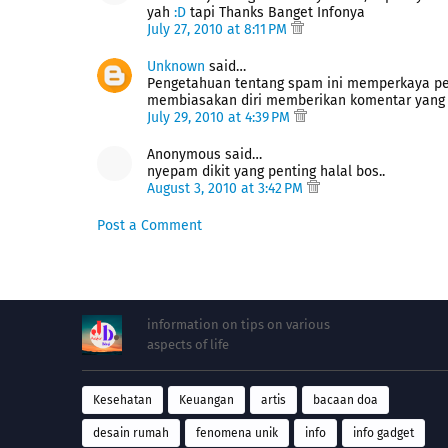
yah
:D
tapi Thanks Banget Infonya
July 27, 2010 at 8:11 PM
Unknown
said…
Pengetahuan tentang spam ini memperkaya pe
membiasakan diri memberikan komentar yang be
July 29, 2010 at 4:39 PM
Anonymous said…
nyepam dikit yang penting halal bos..
August 3, 2010 at 3:42 PM
Post a Comment
information on tips on various
aspects of life
Kesehatan
Keuangan
artis
bacaan doa
desain rumah
fenomena unik
info
info gadget