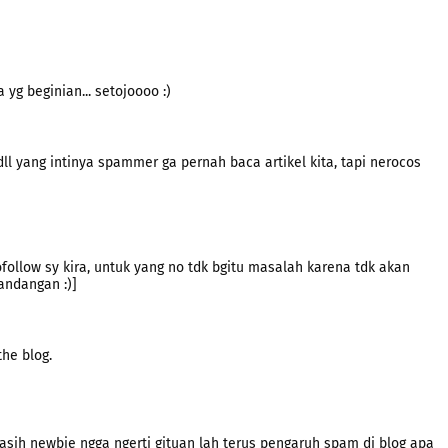
yg beginian... setojoooo :)
, dll yang intinya spammer ga pernah baca artikel kita, tapi nerocos
ollow sy kira, untuk yang no tdk bgitu masalah karena tdk akan
andangan :)]
he blog.
asih newbie ngga ngerti gituan lah terus pengaruh spam di blog apa