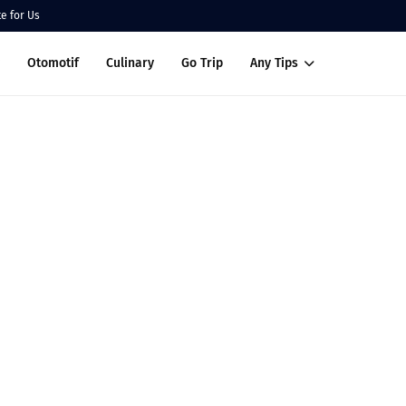
te for Us
Otomotif
Culinary
Go Trip
Any Tips