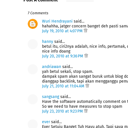
7 Comments
Wuri Hendrayani
said…
hahahha, jatger concern banget deh pasti sama 
July 19, 2010 at 4:07 PM
hanny
said…
betul itu, ciri2nya adalah, nice info, pertamak
nice info doang
July 20, 2010 at 9:36 PM
andriawan
said…
yah betul sekali, stop spam.
dampak spam akan sangat buruk untuk blog dof
dianggap backlink, tapi akan mengganggu pem
July 21, 2010 at 11:04 AM
sangsang
said…
Have the software automatically comment on t
So we need to have measures to stop spam
July 23, 2010 at 9:23 PM
ever
said…
Ever Setuju Banget Tuh Hayu atuh, Tapi saya m