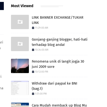
Most Viewed
LINK BANNER EXCHANGE/TUKAR
LINK
11:29:00 AM
Gonjang-ganjing blogger, hati-hati
ri
terhadap blog anda!
n
10:34:00 AM
Fenomena unik di langit jogja 30
juni 2009 sore
10:12:00 PM
i
Withdraw dari paypal ke BNI
na
(bag.1)
1:51:00 PM
Cara Mudah memback up Blog Mu