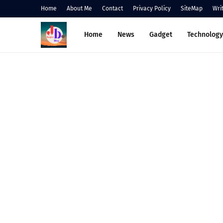
Home
About Me
Contact
Privacy Policy
SiteMap
Wri
Home
News
Gadget
Technology