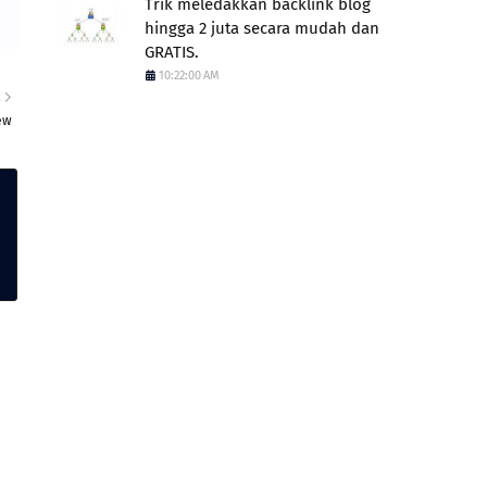
Trik meledakkan backlink blog
hingga 2 juta secara mudah dan
GRATIS.
10:22:00 AM
R
iew