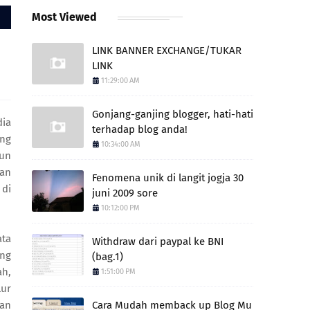
Most Viewed
LINK BANNER EXCHANGE/TUKAR
LINK
11:29:00 AM
Gonjang-ganjing blogger, hati-hati
dia
terhadap blog anda!
ang
10:34:00 AM
pun
ran
Fenomena unik di langit jogja 30
 di
juni 2009 sore
10:12:00 PM
ata
Withdraw dari paypal ke BNI
ang
(bag.1)
ah,
1:51:00 PM
lur
dan
Cara Mudah memback up Blog Mu