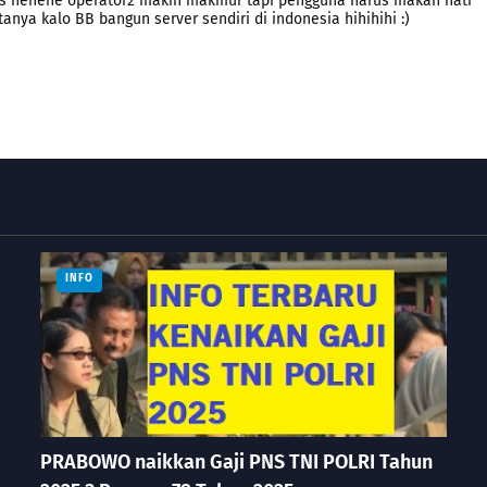
prs hehehe operator2 makin makmur tapi pengguna harus makan hati
anya kalo BB bangun server sendiri di indonesia hihihihi :)
INFO
PRABOWO naikkan Gaji PNS TNI POLRI Tahun