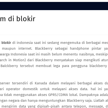
m di blokir
 blokir
di indonesia saat ini sedang mengemuka di berbagai me
k maupun internet. Blackberry sebagai handphone pintar y
a warga Indonesia saat ini masih belum menentu nasibnya, meski
arch in Motion) dari Blackberry menyatakan siap mengikuti atu
Balckberry tersebut membuat lega para pengguna blackberry
erver tersendiri di Kanada dalam melayani berbagai akses d
ri operator domestik untuk melayani akses data. hal ini y
a tidak menggunakan akses GPRS/CDMA lokal. Dampaknya adal
ngan negara dan hanya menguntungkan Blackberry saja. Liatlah a
m mengirim data yang dipisah-pisah antara telepon, message, 