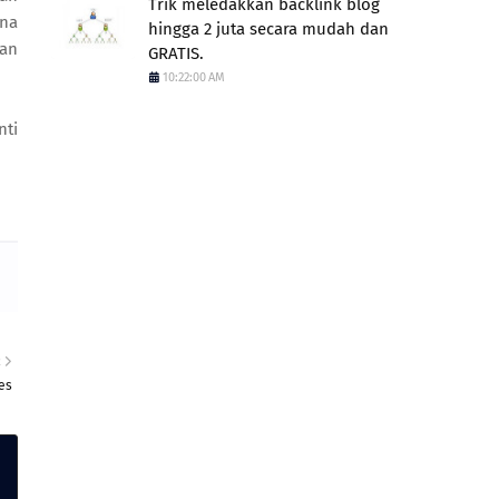
Trik meledakkan backlink blog
ena
hingga 2 juta secara mudah dan
ian
GRATIS.
10:22:00 AM
nti
R
es