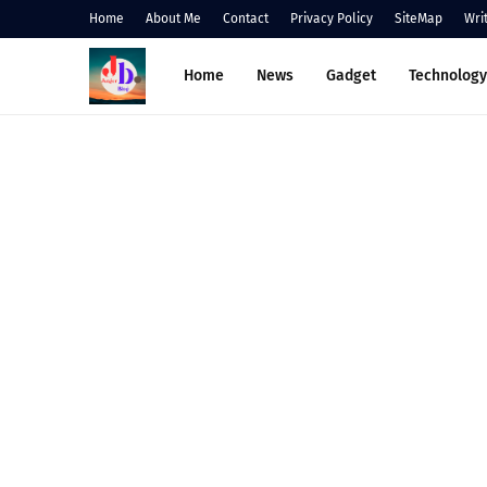
Home
About Me
Contact
Privacy Policy
SiteMap
Wri
Home
News
Gadget
Technology