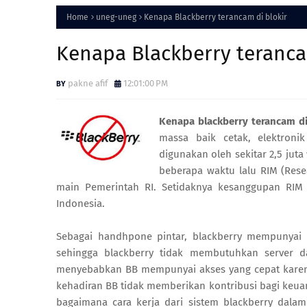
Home
uneg-uneg
Kenapa Blackberry terancam di blokir
Kenapa Blackberry teranca
pakne afif
12:01:00 PM
Kenapa blackberry terancam di
massa baik cetak, elektroni
digunakan oleh sekitar 2,5 jut
beberapa waktu lalu RIM (Rese
main Pemerintah RI. Setidaknya kesanggupan RIM 
Indonesia.
Sebagai handhpone pintar, blackberry mempunyai s
sehingga blackberry tidak membutuhkan server da
menyebabkan BB mempunyai akses yang cepat karen
kehadiran BB tidak memberikan kontribusi bagi keua
bagaimana cara kerja dari sistem blackberry dala