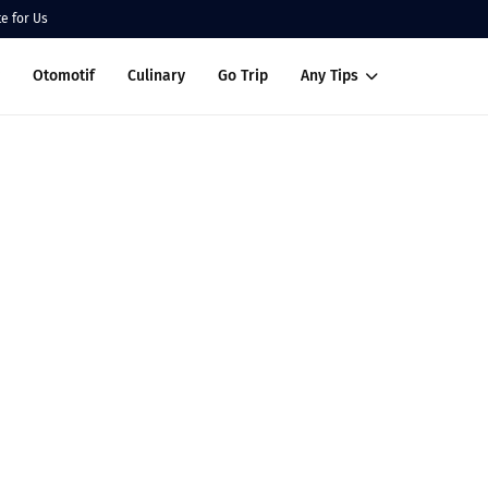
te for Us
Otomotif
Culinary
Go Trip
Any Tips