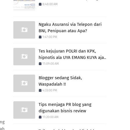
8:48:00 AM
Ngaku Asuransi via Telepon dari
BNI, Penipuan atau Apa?
1:47:00 PM
Tes kejujuran POLRI dan KPK,
hipnotis ala UYA EMANG KUYA aja..
11:09:00 AM
Blogger sedang Sidak,
Waspadalah !!
4:33:00 PM
Tips menjaga PR blog yang
digunakan bisnis review
11:20:00 AM
ang
dah