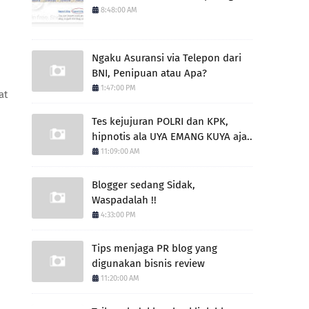
8:48:00 AM
Ngaku Asuransi via Telepon dari
BNI, Penipuan atau Apa?
1:47:00 PM
at
Tes kejujuran POLRI dan KPK,
hipnotis ala UYA EMANG KUYA aja..
11:09:00 AM
Blogger sedang Sidak,
Waspadalah !!
4:33:00 PM
Tips menjaga PR blog yang
digunakan bisnis review
11:20:00 AM