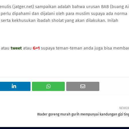
penulis (jatger.net) sampaikan adalah bahwa urusan BAB (buang Ai
 perlu dipahami dan dijalani oleh para muslim supaya ada norma
serta kekhusukan ibadah sholat yang akan dilakukan. Inilah
atau
tweet
atau
G+1
supaya teman-teman anda juga bisa memba
NEWE
Wader goreng murah gurih mempunyai kandungan gizi ting