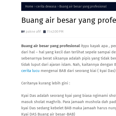
Home
cerita dewasa
Buang air besar yang profesional
Buang air besar yang profe
pakne afif
11:42:00 PM
Buang air besar yang profesional
ityyu kayak apa , p
dari hal – hal yang kecil dan terlihat sepele sampai 
sebenarnya berat siksanya adalah pipis yang tidak ber
tidak luput dari ajaran islam. Nah, kaitannya dengan 
cerita lucu
mengenai BAB dari seorang kiai ( kyai Das
Ceritanya kurang lebih gini :
Kyai Das adalah seorang kyai yang biasa ngimami shol
masuk sholat maghrib. Para jamaah mushola dah pada
kyai Das sedang kebelet BAB maka jamaah harus nung
Kyai DAS Buang air besar-BAB)