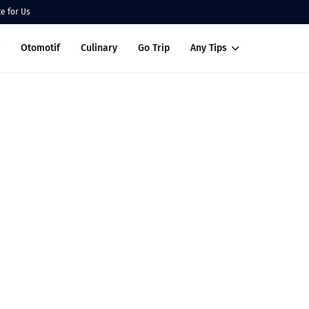
te for Us
Otomotif
Culinary
Go Trip
Any Tips