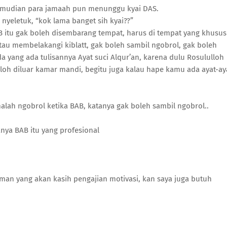
kemudian para jamaah pun menunggu kyai DAS.
yeletuk, “kok lama banget sih kyai??”
AB itu gak boleh disembarang tempat, harus di tempat yang khusus
atau membelakangi kiblatt, gak boleh sambil ngobrol, gak boleh
 yang ada tulisannya Ayat suci Alqur’an, karena dulu Rosululloh
lloh diluar kamar mandi, begitu juga kalau hape kamu ada ayat-ay
alah ngobrol ketika BAB, katanya gak boleh sambil ngobrol..
nya BAB itu yang profesional
man yang akan kasih pengajian motivasi, kan saya juga butuh