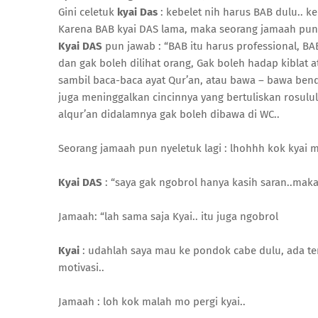
Gini celetuk
kyai Das
: kebelet nih harus BAB dulu.. 
Karena BAB kyai DAS lama, maka seorang jamaah pun n
Kyai DAS
pun jawab : “BAB itu harus professional, B
dan gak boleh dilihat orang, Gak boleh hadap kiblat 
sambil baca-baca ayat Qur’an, atau bawa – bawa benda
juga meninggalkan cincinnya yang bertuliskan rosulu
alqur’an didalamnya gak boleh dibawa di WC..
Seorang jamaah pun nyeletuk lagi : lhohhh kok kyai m
Kyai DAS
: “saya gak ngobrol hanya kasih saran..maka
Jamaah: “lah sama saja Kyai.. itu juga ngobrol
Kyai
: udahlah saya mau ke pondok cabe dulu, ada te
motivasi..
Jamaah : loh kok malah mo pergi kyai..