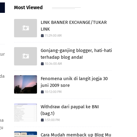
Most Viewed
LINK BANNER EXCHANGE/TUKAR
LINK
11:29:00 AM
Gonjang-ganjing blogger, hati-hati
tur
terhadap blog anda!
10:34:00 AM
ada
Fenomena unik di langit jogja 30
juni 2009 sore
10:12:00 PM
Withdraw dari paypal ke BNI
(bag.1)
na
1:51:00 PM
gu
Cara Mudah memback up Blog Mu