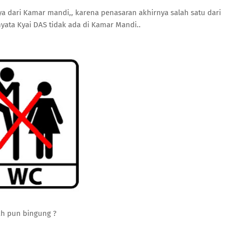
ya dari Kamar mandi,, karena penasaran akhirnya salah satu dari
ta Kyai DAS tidak ada di Kamar Mandi..
ah pun bingung ?