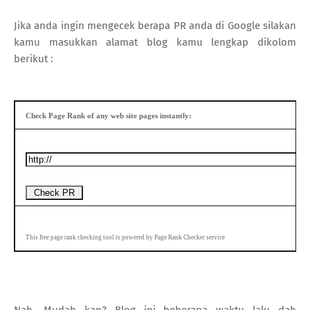
Jika anda ingin mengecek berapa PR anda di Google silakan
kamu masukkan alamat blog kamu lengkap dikolom
berikut :
Check Page Rank of any web site pages instantly:
This free page rank checking tool is powered by Page Rank Checker service
Nah, Mudah kan? Blog ini beberapa waktu lalu dah