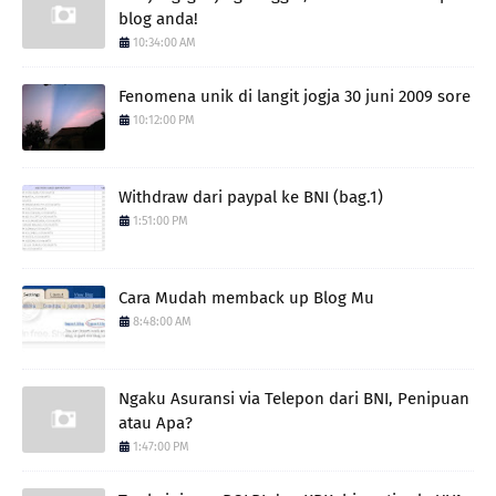
blog anda!
10:34:00 AM
Fenomena unik di langit jogja 30 juni 2009 sore
10:12:00 PM
Withdraw dari paypal ke BNI (bag.1)
1:51:00 PM
Cara Mudah memback up Blog Mu
8:48:00 AM
Ngaku Asuransi via Telepon dari BNI, Penipuan
atau Apa?
1:47:00 PM