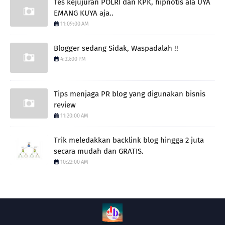
Tes kejujuran POLRI dan KPK, hipnotis ala UYA
EMANG KUYA aja..
11:09:00 AM
Blogger sedang Sidak, Waspadalah !!
4:33:00 PM
Tips menjaga PR blog yang digunakan bisnis
review
11:20:00 AM
Trik meledakkan backlink blog hingga 2 juta
secara mudah dan GRATIS.
10:22:00 AM