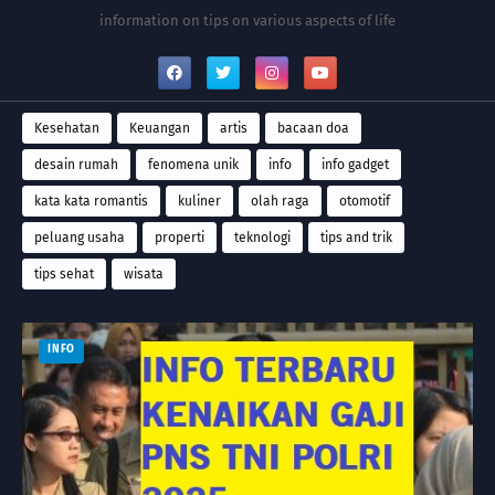
information on tips on various aspects of life
Kesehatan
Keuangan
artis
bacaan doa
desain rumah
fenomena unik
info
info gadget
kata kata romantis
kuliner
olah raga
otomotif
peluang usaha
properti
teknologi
tips and trik
tips sehat
wisata
INFO