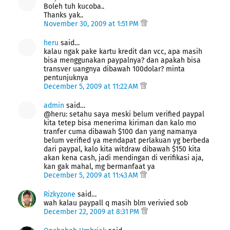
Boleh tuh kucoba..
Thanks yak..
November 30, 2009 at 1:51 PM
heru
said…
kalau ngak pake kartu kredit dan vcc, apa masih
bisa menggunakan paypalnya? dan apakah bisa
transver uangnya dibawah 100dolar? minta
pentunjuknya
December 5, 2009 at 11:22 AM
admin
said…
@heru: setahu saya meski belum verified paypal
kita tetep bisa menerima kiriman dan kalo mo
tranfer cuma dibawah $100 dan yang namanya
belum verified ya mendapat perlakuan yg berbeda
dari paypal, kalo kita witdraw dibawah $150 kita
akan kena cash, jadi mendingan di verifikasi aja,
kan gak mahal, mg bermanfaat ya
December 5, 2009 at 11:43 AM
Rizkyzone
said…
wah kalau paypall q masih blm verivied sob
December 22, 2009 at 8:31 PM