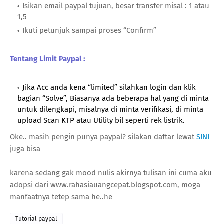
Isikan email paypal tujuan, besar transfer misal : 1 atau
1,5
Ikuti petunjuk sampai proses “Confirm”
Tentang Limit Paypal :
Jika Acc anda kena “limited” silahkan login dan klik
bagian “Solve”, Biasanya ada beberapa hal yang di minta
untuk dilengkapi, misalnya di minta verifikasi, di minta
upload Scan KTP atau Utility bil seperti rek listrik.
Oke.. masih pengin punya paypal? silakan daftar lewat
SINI
juga bisa
karena sedang gak mood nulis akirnya tulisan ini cuma aku
adopsi dari www.rahasiauangcepat.blogspot.com, moga
manfaatnya tetep sama he..he
Tutorial paypal