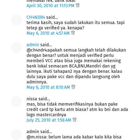
memakai rek. bank lokal
April 30, 2010 at 11:13 PM
CH4NDR4
said…
terima kasih, saya sudah lakukan itu semua. tapi
tetep ga verified ya. kenapa?
May 6, 2010 at 4:57 AM
admin
said…
@ch4ndr4:apakah semua langkah telah dilakukan
dengan benar? untuk menjadi verified perlu
membeli VCC atau bisa juga memakai rekening
bank lokal semacam BCA,BNI,Mandiri dan yg
lainnya. ikuti tahapan2 nya dengan benar. kalau
dulu saya pake vcc dan dipandu langsung oleh
adminnya.
May 6, 2010 at 8:10 AM
nissa said…
mas, bisa tidak memverifikasinya bukan pake
credit card tp kartu atm biasa? atm ku bni dan ada
logo mastercardnya
July 25, 2010 at 1:58 AM
admin said…
@m.nissa: belum lama ada kabar kalo kita bisa