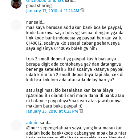
Onchobob Umbriak
said…
good sharing..
January 13, 2010 at 11:24 AM
nur said…
mas saya barusan add akun bank bca ke paypal,
kode banknya saya tulis yg sesuai dengan yga da
link kode bank indonesia yg paypal berikan yaitu
0140012, soalnya klo sesaui cabang seharusnya
saya ngisinya 0140095 boleh ga nih?
trus 2 small deposit yg paypal kasih biasanya
berapa digit ada contohanya ga? dan datangnya
bener ga setelelah 2 hari soalnya katanya paypal
udah kirim tuh 2 small depositnya tapi aku cek di
klik bca kok lom ada atau ada delay hari ya?
satu lagi mas, klo kesalahan kan kena biaya
rp.50ribu itu diambil dari mana dana di bank atau
di balance paypalnya?makasih atas jawabannya
maklum baru buka paypal ;))
January 25, 2010 at 6:23 PM
admin
said…
@nur : sepengetahuan saya, yang kita masukkan
adalah kode bank+kode cabangnya mbak kalo ntar