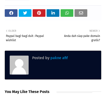
OLDER
NEWER
Paypal bagi-bagi duit : Paypal
Anda dah siap pake domain
wishlist
gratis?
Posted by
pakne afif
You May Like These Posts