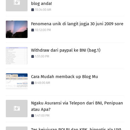
blog anda!
10:34:00 AM
Fenomena unik di langit jogja 30 juni 2009 sore
10:12:00 PM
Withdraw dari paypal ke BNI (bag.1)
1:51:00 PM
Cara Mudah memback up Blog Mu
8:48:00 AM
Ngaku Asuransi via Telepon dari BNI, Penipuan
atau Apa?
1:47:00 PM
Tes kejujuran POLRI dan KPK, hipnotis ala UYA