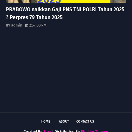
PRABOWO naikkan Gaji PNS TNI POLRI Tahun 2025
? Perpres 79 Tahun 2025
admin
2:57:00 PM
HOME
ABOUT
CONTACT US
Created By
Sora
| Distributed By
Blogger Themes