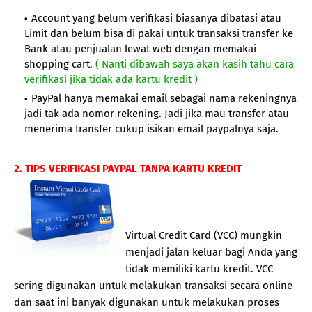
Account yang belum verifikasi biasanya dibatasi atau
Limit dan belum bisa di pakai untuk transaksi transfer ke
Bank atau penjualan lewat web dengan memakai
shopping cart.
( Nanti dibawah saya akan kasih tahu cara
verifikasi jika tidak ada kartu kredit )
PayPal hanya memakai email sebagai nama rekeningnya
jadi tak ada nomor rekening. Jadi jika mau transfer atau
menerima transfer cukup isikan email paypalnya saja.
2. TIPS VERIFIKASI PAYPAL TANPA KARTU KREDIT
Virtual Credit Card (VCC) mungkin
menjadi jalan keluar bagi Anda yang
tidak memiliki kartu kredit. VCC
sering digunakan untuk melakukan transaksi secara online
dan saat ini banyak digunakan untuk melakukan proses