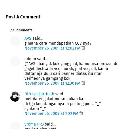
Post A Comment
23 Comments
AVS
said…
gimana cara mendapatkan CCV nya?
November 26, 2009 at 12:02 PM
admin said…
@AVS : banyak kok yang jual, kamu bisa browse di
gugel dech..ada vcc murah, jual vcc, dll, kamu
daftar aja dulu dari banner diatas itu ntar
verifiednya gampang kok
November 26, 2009 at 12:30 PM
ƒitri LaskarHijab
said…
piet dateng ikut meramaikan ka....
di tgu kedatangannya di posting piet.. ^_^
syukron ^_*
November 26, 2009 at 2:22 PM
yroma PR3
said…