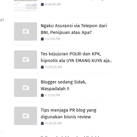
8:48:00 AM
ri
Ngaku Asuransi via Telepon dari
BNI, Penipuan atau Apa?
1:47:00 PM
Tes kejujuran POLRI dan KPK,
k
hipnotis ala UYA EMANG KUYA aja..
11:09:00 AM
Blogger sedang Sidak,
Waspadalah !!
4:33:00 PM
Tips menjaga PR blog yang
digunakan bisnis review
11:20:00 AM