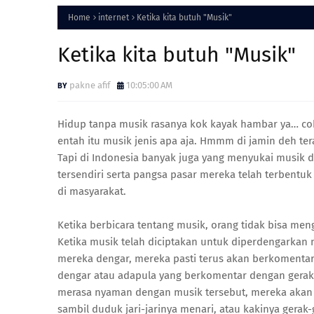
Home
internet
Ketika kita butuh "Musik"
Ketika kita butuh "Musik"
pakne afif
10:05:00 AM
Hidup tanpa musik rasanya kok kayak hambar ya… cob
entah itu musik jenis apa aja. Hmmm di jamin deh te
Tapi di Indonesia banyak juga yang menyukai musik
tersendiri serta pangsa pasar mereka telah terbentu
di masyarakat.
Ketika berbicara tentang musik, orang tidak bisa men
Ketika musik telah diciptakan untuk diperdengarkan
mereka dengar, mereka pasti terus akan berkomentar 
dengar atau adapula yang berkomentar dengan gerak 
merasa nyaman dengan musik tersebut, mereka akan
sambil duduk jari-jarinya menari, atau kakinya gerak