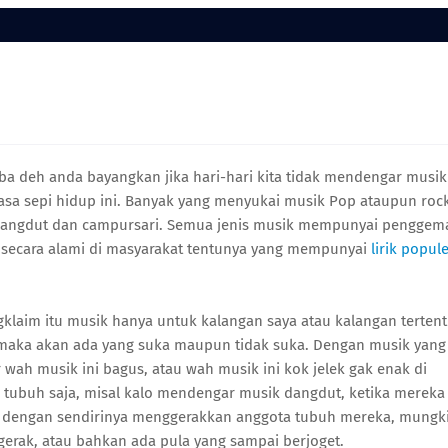
a deh anda bayangkan jika hari-hari kita tidak mendengar musik
rasa sepi hidup ini. Banyak yang menyukai musik Pop ataupun rock
 dangdut dan campursari. Semua jenis musik mempunyai penggem
k secara alami di masyarakat tentunya yang mempunyai
lirik popul
gklaim itu musik hanya untuk kalangan saya atau kalangan tertent
 maka akan ada yang suka maupun tidak suka. Dengan musik yang
wah musik ini bagus, atau wah musik ini kok jelek gak enak di
tubuh saja, misal kalo mendengar musik dangdut, ketika mereka
 dengan sendirinya menggerakkan anggota tubuh mereka, mungk
-gerak, atau bahkan ada pula yang sampai berjoget.