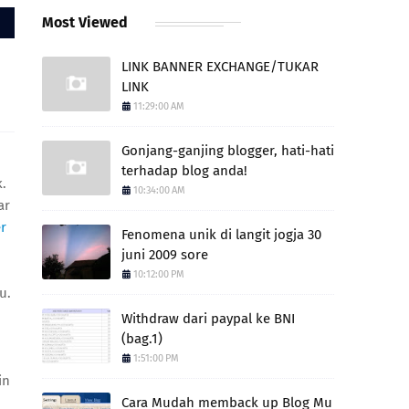
Most Viewed
LINK BANNER EXCHANGE/TUKAR
LINK
11:29:00 AM
Gonjang-ganjing blogger, hati-hati
terhadap blog anda!
.
10:34:00 AM
ar
er
Fenomena unik di langit jogja 30
juni 2009 sore
10:12:00 PM
u.
Withdraw dari paypal ke BNI
(bag.1)
1:51:00 PM
in
Cara Mudah memback up Blog Mu