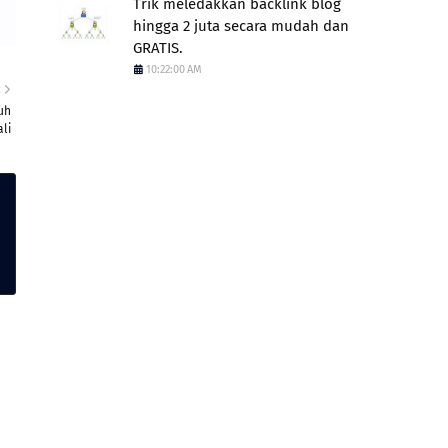
Trik meledakkan backlink blog
hingga 2 juta secara mudah dan
GRATIS.
10:22:00 AM
R
uh
li