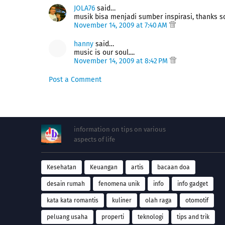
JOLA76
said…
musik bisa menjadi sumber inspirasi, thanks s
November 14, 2009 at 7:40 AM
hanny
said…
music is our soul....
November 14, 2009 at 8:42 PM
Post a Comment
information on tips on various
aspects of life
Kesehatan
Keuangan
artis
bacaan doa
desain rumah
fenomena unik
info
info gadget
kata kata romantis
kuliner
olah raga
otomotif
peluang usaha
properti
teknologi
tips and trik