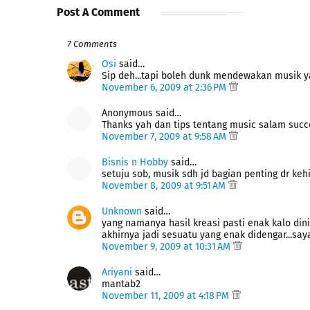
Post A Comment
7 Comments
Osi
said…
Sip deh...tapi boleh dunk mendewakan musik y
November 6, 2009 at 2:36 PM
Anonymous said…
Thanks yah dan tips tentang music salam succ
November 7, 2009 at 9:58 AM
Bisnis n Hobby
said…
setuju sob, musik sdh jd bagian penting dr keh
November 8, 2009 at 9:51 AM
Unknown
said…
yang namanya hasil kreasi pasti enak kalo dini
akhirnya jadi sesuatu yang enak didengar...say
November 9, 2009 at 10:31 AM
Ariyani
said…
mantab2
November 11, 2009 at 4:18 PM