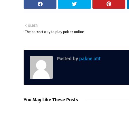
OLDER
The correct way to play pok er online
Posted by
pakne afif
You May Like These Posts