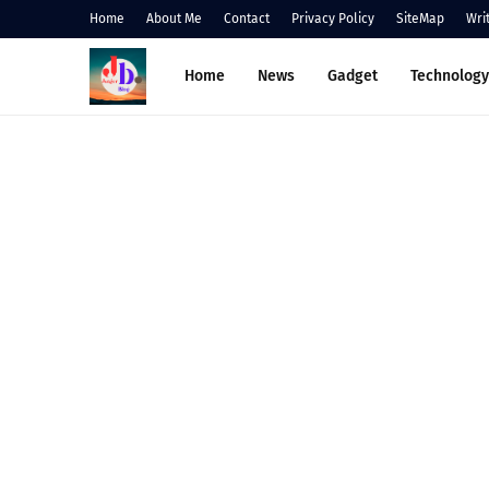
Home
About Me
Contact
Privacy Policy
SiteMap
Wri
Home
News
Gadget
Technology