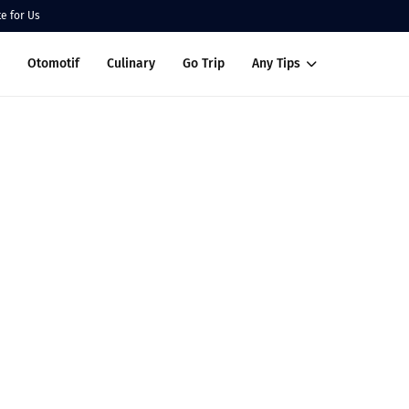
te for Us
Otomotif
Culinary
Go Trip
Any Tips