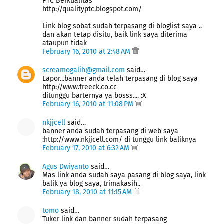
PTC Berkualitas
http://qualityptc.blogspot.com/
Link blog sobat sudah terpasang di bloglist saya ..
dan akan tetap disitu, baik link saya diterima
ataupun tidak
February 16, 2010 at 2:48 AM
screamogalih@gmail.com
said…
Lapor...banner anda telah terpasang di blog saya
http://www.freeck.co.cc
ditunggu barternya ya bosss.... :X
February 16, 2010 at 11:08 PM
nkjjcell
said…
banner anda sudah terpasang di web saya
:http://www.nkjjcell.com/ di tunggu link baliknya
February 17, 2010 at 6:32 AM
Agus Dwiyanto
said…
Mas link anda sudah saya pasang di blog saya, link
balik ya blog saya, trimakasih..
February 18, 2010 at 11:15 AM
tomo
said…
Tuker link dan banner sudah terpasang