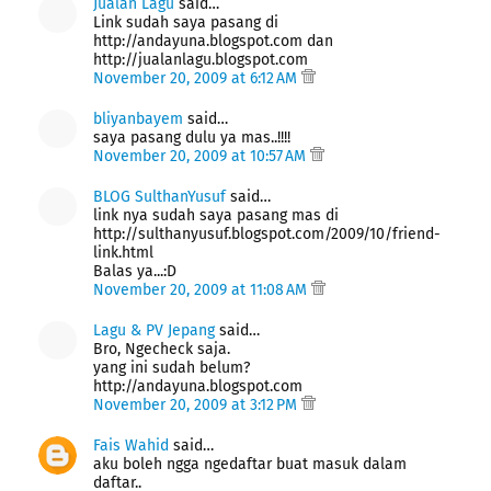
Jualan Lagu
said…
Link sudah saya pasang di
http://andayuna.blogspot.com dan
http://jualanlagu.blogspot.com
November 20, 2009 at 6:12 AM
bliyanbayem
said…
saya pasang dulu ya mas..!!!!
November 20, 2009 at 10:57 AM
BLOG SulthanYusuf
said…
link nya sudah saya pasang mas di
http://sulthanyusuf.blogspot.com/2009/10/friend-
link.html
Balas ya...:D
November 20, 2009 at 11:08 AM
Lagu & PV Jepang
said…
Bro, Ngecheck saja.
yang ini sudah belum?
http://andayuna.blogspot.com
November 20, 2009 at 3:12 PM
Fais Wahid
said…
aku boleh ngga ngedaftar buat masuk dalam
daftar..