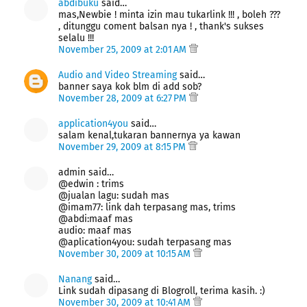
abdibuku
said…
mas,Newbie ! minta izin mau tukarlink !!! , boleh ???
, ditunggu coment balsan nya ! , thank's sukses
selalu !!!
November 25, 2009 at 2:01 AM
Audio and Video Streaming
said…
banner saya kok blm di add sob?
November 28, 2009 at 6:27 PM
application4you
said…
salam kenal,tukaran bannernya ya kawan
November 29, 2009 at 8:15 PM
admin said…
@edwin : trims
@jualan lagu: sudah mas
@imam77: link dah terpasang mas, trims
@abdi:maaf mas
audio: maaf mas
@aplication4you: sudah terpasang mas
November 30, 2009 at 10:15 AM
Nanang
said…
Link sudah dipasang di Blogroll, terima kasih. :)
November 30, 2009 at 10:41 AM