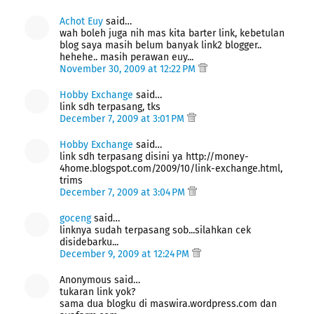
Achot Euy
said…
wah boleh juga nih mas kita barter link, kebetulan
blog saya masih belum banyak link2 blogger..
hehehe.. masih perawan euy...
November 30, 2009 at 12:22 PM
Hobby Exchange
said…
link sdh terpasang, tks
December 7, 2009 at 3:01 PM
Hobby Exchange
said…
link sdh terpasang disini ya http://money-
4home.blogspot.com/2009/10/link-exchange.html,
trims
December 7, 2009 at 3:04 PM
goceng
said…
linknya sudah terpasang sob...silahkan cek
disidebarku...
December 9, 2009 at 12:24 PM
Anonymous said…
tukaran link yok?
sama dua blogku di maswira.wordpress.com dan