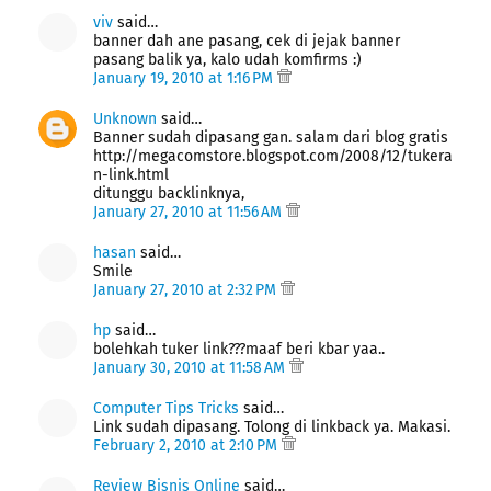
viv
said…
banner dah ane pasang, cek di jejak banner
pasang balik ya, kalo udah komfirms :)
January 19, 2010 at 1:16 PM
Unknown
said…
Banner sudah dipasang gan. salam dari blog gratis
http://megacomstore.blogspot.com/2008/12/tukera
n-link.html
ditunggu backlinknya,
January 27, 2010 at 11:56 AM
hasan
said…
Smile
January 27, 2010 at 2:32 PM
hp
said…
bolehkah tuker link???maaf beri kbar yaa..
January 30, 2010 at 11:58 AM
Computer Tips Tricks
said…
Link sudah dipasang. Tolong di linkback ya. Makasi.
February 2, 2010 at 2:10 PM
Review Bisnis Online
said…