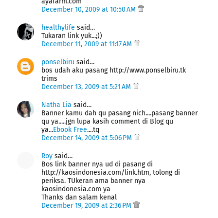
ayafarm.com
December 10, 2009 at 10:50 AM
healthylife
said…
Tukaran link yuk...;))
December 11, 2009 at 11:17 AM
ponselbiru
said…
bos udah aku pasang http://www.ponselbiru.tk
trims
December 13, 2009 at 5:21 AM
Natha Lia
said…
Banner kamu dah qu pasang nich....pasang banner
qu ya.....jgn lupa kasih comment di Blog qu
ya...
Ebook Free
....tq
December 14, 2009 at 5:06 PM
Roy
said…
Bos link banner nya ud di pasang di
http://kaosindonesia.com/link.htm, tolong di
periksa. TUkeran ama banner nya
kaosindonesia.com ya
Thanks dan salam kenal
December 19, 2009 at 2:36 PM