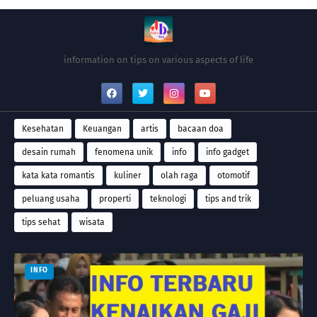
information on tips on various aspects of life
Kesehatan
Keuangan
artis
bacaan doa
desain rumah
fenomena unik
info
info gadget
kata kata romantis
kuliner
olah raga
otomotif
peluang usaha
properti
teknologi
tips and trik
tips sehat
wisata
INFO