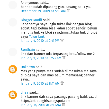
Anonymous said…
banner sudah dipasang gan, pasang balik ya..
December 29, 2009 at 5:10 AM
Blogger Modif
said…
Sebenarnya saya ingin tukar link dengan blog
sobat, tapi belum bisa kalau sobat sendiri belum
menulis link ke blog saya,trims...tukar link di blog
saya
Tukar Link
January 4, 2010 at 2:41 PM
Bonthain
said…
link dan banner uda terpasang bro...follow me 2
January 5, 2010 at 12:24 AM
Unknown
said…
Mas yang punya mas sudah di masukan ma saya
di blog saya dan mas belum memasang banner
saya...
January 9, 2010 at 8:41 AM
dhea
said…
link banner dah saya pasang.. pasang balik ya.. di
http://antiquegirls.blogspot.com
January 16, 2010 at 8:11 AM