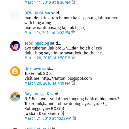
March 14, 2010 at 8:26 AM
DEWI KUSUMA
said…
mau donk tukaran banner kak... pasang lah banner
w di blog abng
biar w nanti pasang lagi ok bg... :)
March 17, 2010 at 5:02 PM
Teori ngeblog
said…
ayo tukeran link bro...???....dan boleh di cek
dulu...blog saya ini terawat kok...he...he..he...
March 20, 2010 at 1:58 PM
Unknown
said…
Tuker link SOb...
Visit me: http://rantoni.blogspot.com
March 20, 2010 at 4:10 PM
Bayu Angga R
said…
NIE Bos aye... sudah berkungung balik di blog muw?
Tuker link,banner,follow di blog aye.... yu...k? ;)
Kutunggu yaw BOS?:))
Jwaban Dari kamu? :)]
March 21, 2010 at 10:13 AM