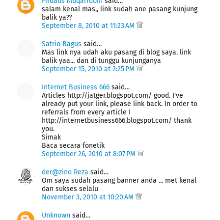
Firdaus Muqarrobin
said…
salam kenal mas,, link sudah ane pasang kunjung
balik ya??
September 8, 2010 at 11:23 AM
Satrio Bagus
said…
Mas link nya udah aku pasang di blog saya. link
balik yaa... dan di tunggu kunjunganya
September 15, 2010 at 2:25 PM
Internet Business 666
said…
Articles http://jatger.blogspot.com/ good. I've
already put your link, please link back. In order to
referrals from every article I
http://internetbusiness666.blogspot.com/ thank
you.
Simak
Baca secara fonetik
September 26, 2010 at 8:07 PM
der@zino Reza
said…
Om saya sudah pasang banner anda ... met kenal
dan sukses selalu
November 3, 2010 at 10:20 AM
Unknown
said…