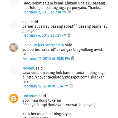
Halo, sobat salam kenal. Linkmu uda aku pasang
nie. Tolong di pasang juga ya punyaku. Thanks.
February 2, 2010 at 2:18 PM
akur
said…
barner sudah sy pasang sobat^^ pasang barner sy
juga ya ^^
February 4, 2010 at 7:21 PM
Social Reject Morganista
said…
yo opo bro kabare?? suwe gak blogwalking awak
iki..
February 11, 2010 at 10:10 PM
Novant
said…
saya sudah pasang link banner anda di blog saya
di http://novantachistory.blogspot.com/ silahkan
cek
February 12, 2010 at 5:24 PM
Unknown
said…
Sob, mau dong tukeran
PR saya 0, tapi 'lumayan terawat' blognya :)
Kalo berkenan, ini blog saya: