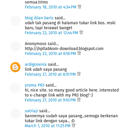
semua.trims
February 18, 2010 at 4:34 PM
blog iklan baris
said…
udah tak pasang di halaman tukar link bos. mski
baru, tapi terawat banget
February 22, 2010 at 12:44 PM
Anonymous said…
http://jhptlabkom-download.blogspot.com
February 23, 2010 at 6:18 PM
ardigonenix
said…
link udah saya pasang
February 27, 2010 at 8:51 PM
yroma PR3
said…
hi, nice site. so many good article here. interested
to x-change link with my PR3 blog? :)
February 27, 2010 at 9:10 PM
satriaji
said…
bannernya sudah saya pasang...semoga berkenan
tukar link dengan saya... :D
March 1, 2010 at 11:25 PM