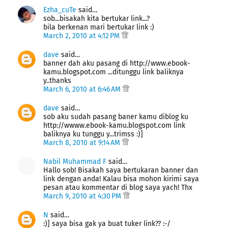
Ezha_cuTe
said…
sob...bisakah kita bertukar link...?
bila berkenan mari bertukar link :)
March 2, 2010 at 4:12 PM
dave
said…
banner dah aku pasang di http://www.ebook-
kamu.blogspot.com ...ditunggu link baliknya
y..thanks
March 6, 2010 at 6:46 AM
dave
said…
sob aku sudah pasang baner kamu diblog ku
http://wwww.ebook-kamu.blogspot.com link
baliknya ku tunggu y...trimss :)]
March 8, 2010 at 9:14 AM
Nabil Muhammad F
said…
Hallo sob! Bisakah saya bertukaran banner dan
link dengan anda! Kalau bisa mohon kirimi saya
pesan atau kommentar di blog saya yach! Thx
March 9, 2010 at 4:30 PM
N
said…
:)] saya bisa gak ya buat tuker link?? :-/