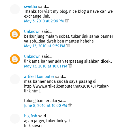
swetha
said…
Thanks for visit my blog, nice blog u have can we
exchange link.
May 5, 2010 at 2:06 PM
Unknown
said…
berkunjung malam sobat, tukar link sama banner
ya sob...dua dweh ben mantep hehehe
May 13, 2010 at 9:59 PM
Unknown
said…
link ama banner udah terpasang silahkan dicek,,
May 13, 2010 at 10:01 PM
artikel komputer
said…
mas banner anda sudah saya pasang di
http://www.artikelkomputer.net/2010/01/tukar-
link.html,
tolong banner aku ya....
June 8, 2010 at 10:00 PM
big fish
said…
agan jatger, tuker link yak..
link saya :