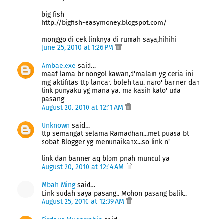
big fish
http://bigfish-easymoney.blogspot.com/
monggo di cek linknya di rumah saya,hihihi
June 25, 2010 at 1:26 PM
Ambae.exe
said…
maaf lama br nongol kawan,d'malam yg ceria ini
mg aktifitas ttp lancar. boleh tau. naro' banner dan
link punyaku yg mana ya. ma kasih kalo' uda
pasang
August 20, 2010 at 12:11 AM
Unknown
said…
ttp semangat selama Ramadhan...met puasa bt
sobat Blogger yg menunaikanx...so link n'
link dan banner aq blom pnah muncul ya
August 20, 2010 at 12:14 AM
Mbah Ming
said…
Link sudah saya pasang.. Mohon pasang balik..
August 25, 2010 at 12:39 AM