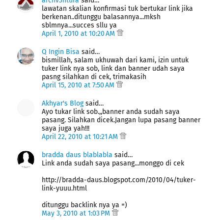
archv3ntura
said…
lawatan skalian konfirmasi tuk bertukar link jika
berkenan..ditunggu balasannya...mksh
sblmnya...succes sllu ya
April 1, 2010 at 10:20 AM
Q Ingin Bisa
said…
bismillah, salam ukhuwah dari kami, izin untuk
tuker link nya sob, link dan banner udah saya
pasng silahkan di cek, trimakasih
April 15, 2010 at 7:50 AM
Akhyar's Blog
said…
Ayo tukar link sob.,,banner anda sudah saya
pasang. Silahkan dicek.Jangan lupa pasang banner
saya juga yah!!!
April 22, 2010 at 10:21 AM
bradda daus blablabla
said…
Link anda sudah saya pasang...monggo di cek
http://bradda-daus.blogspot.com/2010/04/tuker-
link-yuuu.html
ditunggu backlink nya ya =)
May 3, 2010 at 1:03 PM