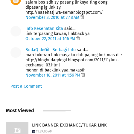
salam bos sdh sy pasang linknya tlng dong
dipasang jg link sy.
http://nasehatjiwa-semar.blogspot.com/
November 8, 2010 at 7:48 AM
Info Kesehatan Kita
said…
link terpasang kawan, linkback ya
October 22, 2011 at 1:16 PM
BudaQ deGil- Berbagi Info
said…
mari tukeran link mas,aku dah pajang link mas di :
http://blogbudaqdegil.blogspot.com/2011/11/link-
exchange_03.html
mohon di backlink yaa,makasih
November 18, 2011 at 1:56 PM
Post a Comment
Most Viewed
LINK BANNER EXCHANGE/TUKAR LINK
11:29:00 AM