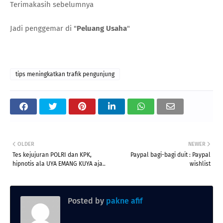
Terimakasih sebelumnya
Jadi penggemar di "
Peluang Usaha
"
tips meningkatkan trafik pengunjung
OLDER
NEWER
Tes kejujuran POLRI dan KPK,
Paypal bagi-bagi duit : Paypal
hipnotis ala UYA EMANG KUYA aja..
wishlist
Posted by
pakne afif