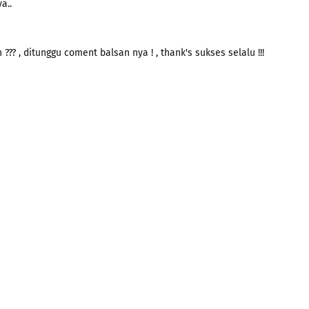
a..
 ??? , ditunggu coment balsan nya ! , thank's sukses selalu !!!
)