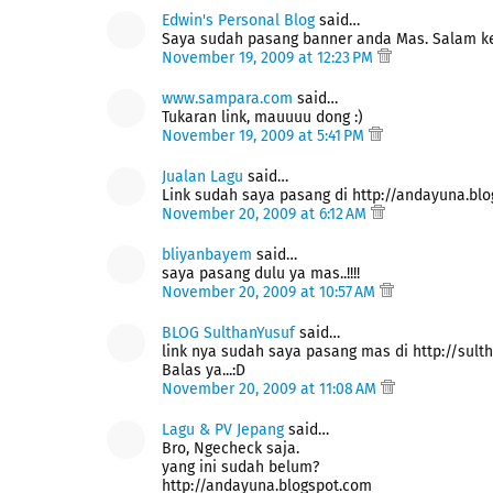
Edwin's Personal Blog
said…
Saya sudah pasang banner anda Mas. Salam kena
November 19, 2009 at 12:23 PM
www.sampara.com
said…
Tukaran link, mauuuu dong :)
November 19, 2009 at 5:41 PM
Jualan Lagu
said…
Link sudah saya pasang di http://andayuna.blo
November 20, 2009 at 6:12 AM
bliyanbayem
said…
saya pasang dulu ya mas..!!!!
November 20, 2009 at 10:57 AM
BLOG SulthanYusuf
said…
link nya sudah saya pasang mas di http://sult
Balas ya...:D
November 20, 2009 at 11:08 AM
Lagu & PV Jepang
said…
Bro, Ngecheck saja.
yang ini sudah belum?
http://andayuna.blogspot.com