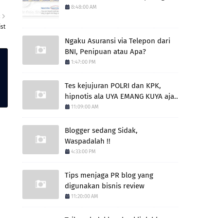
8:48:00 AM
R
ist
Ngaku Asuransi via Telepon dari
BNI, Penipuan atau Apa?
1:47:00 PM
Tes kejujuran POLRI dan KPK,
hipnotis ala UYA EMANG KUYA aja..
11:09:00 AM
Blogger sedang Sidak,
Waspadalah !!
4:33:00 PM
Tips menjaga PR blog yang
digunakan bisnis review
11:20:00 AM