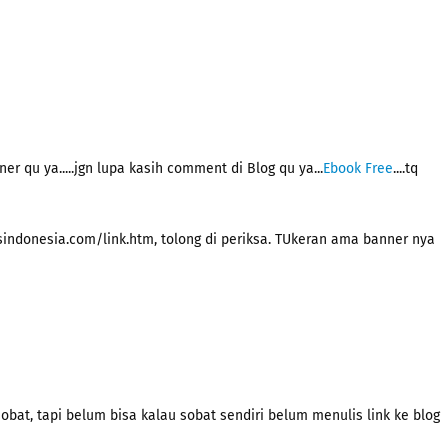
r qu ya.....jgn lupa kasih comment di Blog qu ya...
Ebook Free
....tq
osindonesia.com/link.htm, tolong di periksa. TUkeran ama banner nya
obat, tapi belum bisa kalau sobat sendiri belum menulis link ke blog