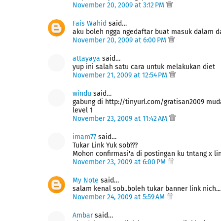
November 20, 2009 at 3:12 PM
Fais Wahid
said…
aku boleh ngga ngedaftar buat masuk dalam daf
November 20, 2009 at 6:00 PM
attayaya
said…
yup ini salah satu cara untuk melakukan diet
November 21, 2009 at 12:54 PM
windu
said…
gabung di http://tinyurl.com/gratisan2009 mud
level 1
November 23, 2009 at 11:42 AM
imam77
said…
Tukar Link Yuk sob???
Mohon confirmasi'a di postingan ku tntang x lin
November 23, 2009 at 6:00 PM
My Note
said…
salam kenal sob..boleh tukar banner link nich...
November 24, 2009 at 5:59 AM
Ambar
said…