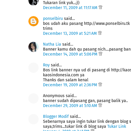
Tukaran link yuk...;))
December 11, 2009 at 11:17 AM
ponselbiru
said…
bos udah aku pasang http://www.ponselbiru.tk
trims
December 13, 2009 at 5:21 AM
Natha Lia
said…
Banner kamu dah qu pasang nich....pasang banne
December 14, 2009 at 5:06 PM
Roy
said…
Bos link banner nya ud di pasang di http://ka
kaosindonesia.com ya
Thanks dan salam kenal
December 19, 2009 at 2:36 PM
Anonymous said…
banner sudah dipasang gan, pasang balik ya..
December 29, 2009 at 5:10 AM
Blogger Modif
said…
Sebenarnya saya ingin tukar link dengan blog s
saya,trims...tukar link di blog saya
Tukar Link