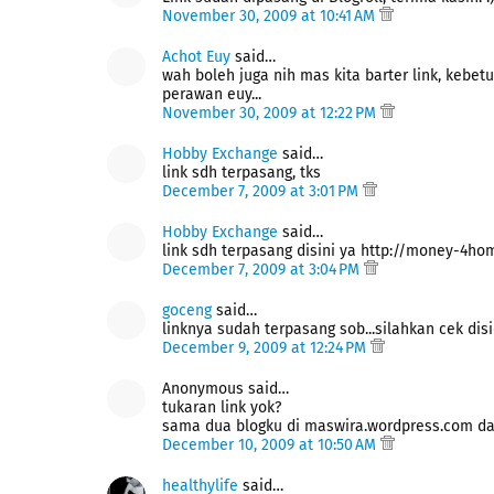
November 30, 2009 at 10:41 AM
Achot Euy
said…
wah boleh juga nih mas kita barter link, kebet
perawan euy...
November 30, 2009 at 12:22 PM
Hobby Exchange
said…
link sdh terpasang, tks
December 7, 2009 at 3:01 PM
Hobby Exchange
said…
link sdh terpasang disini ya http://money-4ho
December 7, 2009 at 3:04 PM
goceng
said…
linknya sudah terpasang sob...silahkan cek disi
December 9, 2009 at 12:24 PM
Anonymous said…
tukaran link yok?
sama dua blogku di maswira.wordpress.com d
December 10, 2009 at 10:50 AM
healthylife
said…