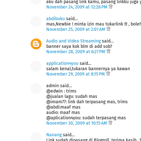
aku dah pasang link kamu, pasang linkku juga y
November 24, 2009 at 12:28 PM
abdibuku
said…
mas,Newbie ! minta izin mau tukarlink !!! , boleh
November 25, 2009 at 2:01 AM
Audio and Video Streaming
said…
banner saya kok blm di add sob?
November 28, 2009 at 6:27 PM
application4you
said…
salam kenal,tukaran bannernya ya kawan
November 29, 2009 at 8:15 PM
admin said…
@edwin : trims
@jualan lagu: sudah mas
@imam77: link dah terpasang mas, trims
@abdi:maaf mas
audio: maaf mas
@aplication4you: sudah terpasang mas
November 30, 2009 at 10:15 AM
Nanang
said…
Link sudah dipasang di Blogroll, terima kasih. :