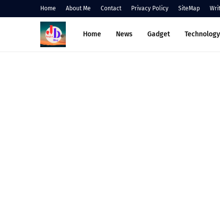
Home
About Me
Contact
Privacy Policy
SiteMap
Wri
Home
News
Gadget
Technology