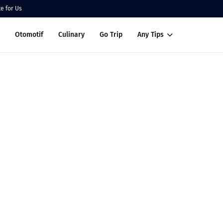
te for Us
Otomotif
Culinary
Go Trip
Any Tips