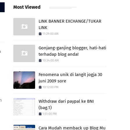
Most Viewed
LINK BANNER EXCHANGE/TUKAR
LINK
11:29:00 AM
Gonjang-ganjing blogger, hati-hati
a
terhadap blog anda!
10:34:00 AM
Fenomena unik di langit jogja 30
juni 2009 sore
10:12:00 PM
h
Withdraw dari paypal ke BNI
(bag.1)
1:51:00 PM
Cara Mudah memback up Blog Mu