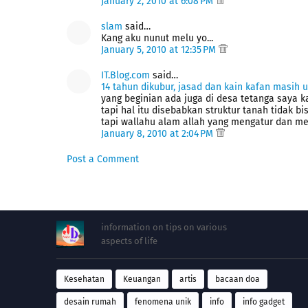
January 2, 2010 at 6:08 PM
slam
said…
Kang aku nunut melu yo...
January 5, 2010 at 12:35 PM
IT.Blog.com
said…
14 tahun dikubur, jasad dan kain kafan masih 
yang beginian ada juga di desa tetanga saya k
tapi hal itu disebabkan struktur tanah tidak b
tapi wallahu alam allah yang mengatur dan m
January 8, 2010 at 2:04 PM
Post a Comment
information on tips on various
aspects of life
Kesehatan
Keuangan
artis
bacaan doa
desain rumah
fenomena unik
info
info gadget