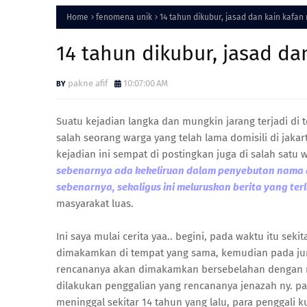
Home
fenomena unik
14 tahun dikubur, jasad dan kain kafan
14 tahun dikubur, jasad da
pakne afif
10:07:00 AM
Suatu kejadian langka dan mungkin jarang terjadi di t
salah seorang warga yang telah lama domisili di ja
kejadian ini sempat di postingkan juga di salah sat
sebenarnya ada kekeliruan dalam penyebutan nama a
sebenarnya, sekaligus ini meluruskan berita yang ter
masyarakat luas.
Ini saya mulai cerita yaa.. begini, pada waktu itu sek
dimakamkan di tempat yang sama, kemudian pada jum
rencananya akan dimakamkan bersebelahan dengan m
dilakukan penggalian yang rencananya jenazah ny. pa
meninggal sekitar 14 tahun yang lalu, para penggali