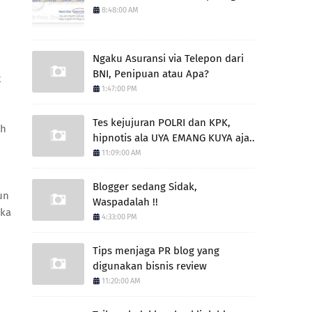
8:48:00 AM
Ngaku Asuransi via Telepon dari
BNI, Penipuan atau Apa?
t
1:47:00 PM
Tes kejujuran POLRI dan KPK,
ah
hipnotis ala UYA EMANG KUYA aja..
11:09:00 AM
Blogger sedang Sidak,
un
Waspadalah !!
ika
4:33:00 PM
Tips menjaga PR blog yang
digunakan bisnis review
11:20:00 AM