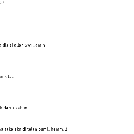
ga?
disisi allah SWT...amin
 kita,..
h dari kisah ini
ya taka akn di telan bumi., hemm. :)