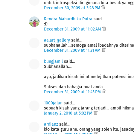
untuk introspeksi diri gimana kita besuk ya ng
December 30, 2009 at 3:28 PM
Rendra Mahardhika Putra
said…
:D
December 31, 2009 at 11:02 AM
aa.art_gallery
said…
subhanallah....semoga amal ibadahnya diterima 
December 31, 2009 at 11:21 AM
bungjamil
said…
Subhanallah....
ayo, jadikan kisah ini ut melejitkan potensi iman
Sukses dan bahagia buat anda
December 31, 2009 at 11:45 PM
1000jalan
said…
sebuah kisah yang jarang terjadi... ambil hikma
January 2, 2010 at 5:02 PM
ardianz
said…
klo kata guru ane, orang yang soleh itu, jasadn