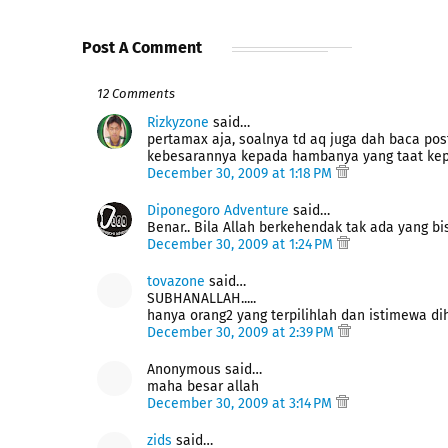
Post A Comment
12 Comments
Rizkyzone
said…
pertamax aja, soalnya td aq juga dah baca post
kebesarannya kepada hambanya yang taat ke
December 30, 2009 at 1:18 PM
Diponegoro Adventure
said…
Benar.. Bila Allah berkehendak tak ada yang b
December 30, 2009 at 1:24 PM
tovazone
said…
SUBHANALLAH.....
hanya orang2 yang terpilihlah dan istimewa di
December 30, 2009 at 2:39 PM
Anonymous said…
maha besar allah
December 30, 2009 at 3:14 PM
zids
said…