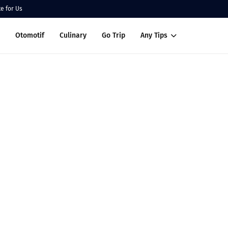
te for Us
Otomotif
Culinary
Go Trip
Any Tips