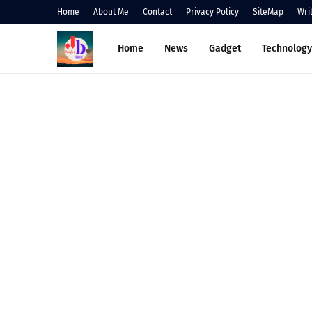
Home
About Me
Contact
Privacy Policy
SiteMap
Wri
Home
News
Gadget
Technology