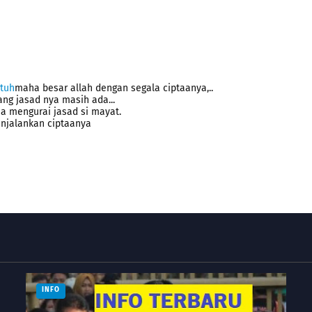
utuh
maha besar allah dengan segala ciptaanya,..
ang jasad nya masih ada...
isa mengurai jasad si mayat.
enjalankan ciptaanya
INFO