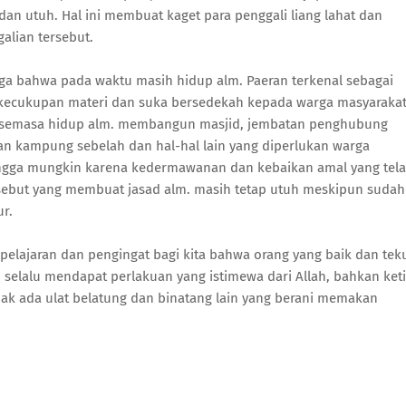
 dan utuh. Hal ini membuat kaget para penggali liang lahat dan
alian tersebut.
ga bahwa pada waktu masih hidup alm. Paeran terkenal sebagai
kecukupan materi dan suka bersedekah kepada warga masyaraka
a semasa hidup alm. membangun masjid, jembatan penghubung
 kampung sebelah dan hal-hal lain yang diperlukan warga
ngga mungkin karena kedermawanan dan kebaikan amal yang tel
rsebut yang membuat jasad alm. masih tetap utuh meskipun sudah
r.
 pelajaran dan pengingat bagi kita bahwa orang yang baik dan tek
 selalu mendapat perlakuan yang istimewa dari Allah, bahkan ket
dak ada ulat belatung dan binatang lain yang berani memakan