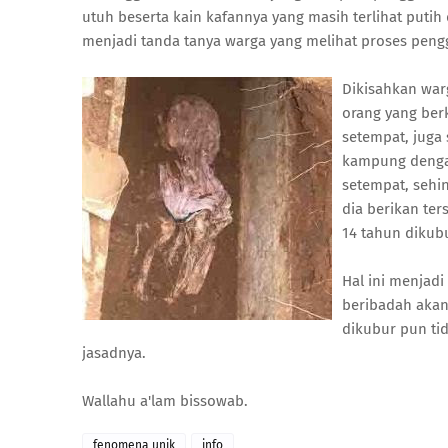
utuh beserta kain kafannya yang masih terlihat putih
menjadi tanda tanya warga yang melihat proses pengg
Dikisahkan war
orang yang ber
setempat, jug
kampung dengan
setempat, sehi
dia berikan te
14 tahun dikubu
Hal ini menjadi
beribadah akan
dikubur pun ti
jasadnya.
Wallahu a'lam bissowab.
fenomena unik
info