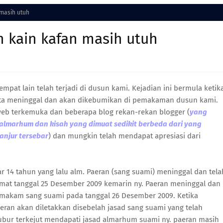
 masih utuh
n kain kafan masih utuh
empat lain telah terjadi di dusun kami. Kejadian ini bermula ketik
karta meninggal dan akan dikebumikan di pemakaman dusun kami.
u web terkemuka dan beberapa blog rekan-rekan blogger (
yang
lmarhum dan kisah yang dimuat sedikit berbeda dari yang
lanjur tersebar
) dan mungkin telah mendapat apresiasi dari
itar 14 tahun yang lalu alm. Paeran (sang suami) meninggal dan tela
at tanggal 25 Desember 2009 kemarin ny. Paeran meninggal dan
akam sang suami pada tanggal 26 Desember 2009. Ketika
eran akan diletakkan disebelah jasad sang suami yang telah
 kubur terkejut mendapati jasad almarhum suami ny. paeran masih