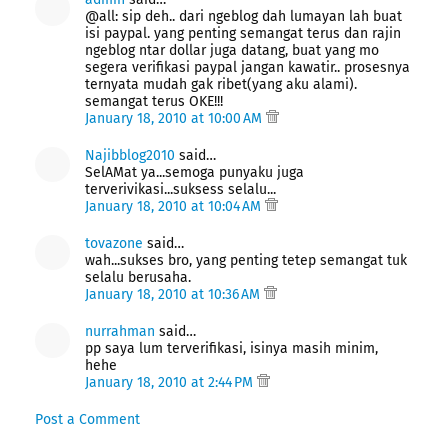
@all: sip deh.. dari ngeblog dah lumayan lah buat
isi paypal. yang penting semangat terus dan rajin
ngeblog ntar dollar juga datang, buat yang mo
segera verifikasi paypal jangan kawatir.. prosesnya
ternyata mudah gak ribet(yang aku alami).
semangat terus OKE!!!
January 18, 2010 at 10:00 AM
Najibblog2010
said…
SelAMat ya...semoga punyaku juga
terverivikasi...suksess selalu...
January 18, 2010 at 10:04 AM
tovazone
said…
wah...sukses bro, yang penting tetep semangat tuk
selalu berusaha.
January 18, 2010 at 10:36 AM
nurrahman
said…
pp saya lum terverifikasi, isinya masih minim,
hehe
January 18, 2010 at 2:44 PM
Post a Comment