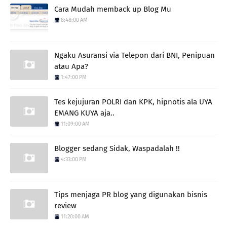
Cara Mudah memback up Blog Mu
8:48:00 AM
Ngaku Asuransi via Telepon dari BNI, Penipuan
atau Apa?
1:47:00 PM
Tes kejujuran POLRI dan KPK, hipnotis ala UYA
EMANG KUYA aja..
11:09:00 AM
Blogger sedang Sidak, Waspadalah !!
4:33:00 PM
Tips menjaga PR blog yang digunakan bisnis
review
11:20:00 AM