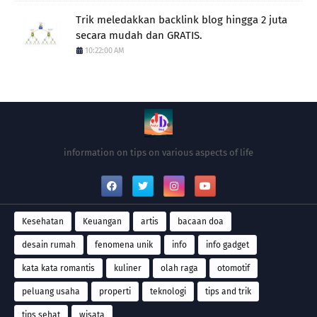
Trik meledakkan backlink blog hingga 2 juta
secara mudah dan GRATIS.
10:22:00 AM
information on tips on various aspects of life
Kesehatan
Keuangan
artis
bacaan doa
desain rumah
fenomena unik
info
info gadget
kata kata romantis
kuliner
olah raga
otomotif
peluang usaha
properti
teknologi
tips and trik
tips sehat
wisata