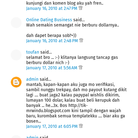
kunjungi dan komen blog aku yah fren..
January 16, 2010 at 2:47 PM
Online Dating Business
said…
Wah semakin semangat nie berburu dollarnya..
dah dapet berapa sob?=))
January 16, 2010 at 2:48 PM
toufan
said…
selamat bro ... :-) klitanya langsung tancap gas
berburu dollar nich :-)
January 17, 2010 at 5:56 AM
admin
said…
mantab, kapan-kapan aku juga mo verifikasi,
sambil nunggu trekpay, dah mo payout kutang dikit
lagi .... buat jaga2 kalau papypal wishlis dikirim,
lumayan 100 dolar, kalau buat beli kerupuk dah
banyak ... he...3x. Bos http://tik-
mrwindu.blogspot.com kini tampil dengan wajah
baru, kurombak semua templatekku .... biar aku ga
bosen...
January 17, 2010 at 6:05 PM
admin
said…