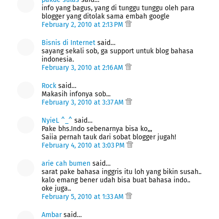
info yang bagus, yang di tunggu tunggu oleh para
blogger yang ditolak sama embah google
February 2, 2010 at 2:13 PM
Bisnis di Internet
said…
sayang sekali sob, ga support untuk blog bahasa
indonesia.
February 3, 2010 at 2:16 AM
Rock
said…
Makasih infonya sob...
February 3, 2010 at 3:37 AM
NyieL ^_^
said…
Pake bhs.Indo sebenarnya bisa ko,,,
Saiia pernah tauk dari sobat blogger jugah!
February 4, 2010 at 3:03 PM
arie cah bumen
said…
sarat pake bahasa inggris itu loh yang bikin susah..
kalo emang bener udah bisa buat bahasa indo..
oke juga..
February 5, 2010 at 1:33 AM
Ambar
said…