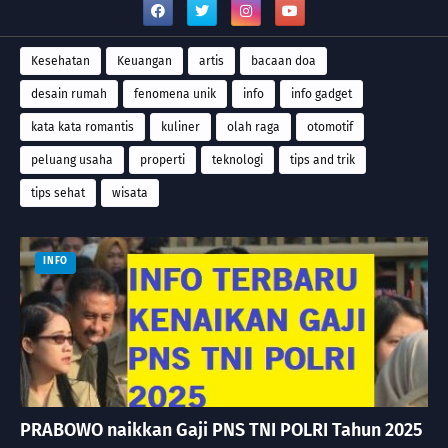
Kesehatan
Keuangan
artis
bacaan doa
desain rumah
fenomena unik
info
info gadget
kata kata romantis
kuliner
olah raga
otomotif
peluang usaha
properti
teknologi
tips and trik
tips sehat
wisata
INFO
PRABOWO naikkan Gaji PNS TNI POLRI Tahun 2025