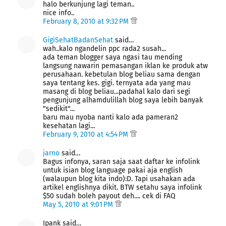
halo berkunjung lagi teman..
nice info..
February 8, 2010 at 9:32 PM
GigiSehatBadanSehat
said…
wah..kalo ngandelin ppc rada2 susah...
ada teman blogger saya ngasi tau mending
langsung nawarin pemasangan iklan ke produk atw
perusahaan. kebetulan blog beliau sama dengan
saya tentang kes. gigi. ternyata ada yang mau
masang di blog beliau...padahal kalo dari segi
pengunjung alhamdulillah blog saya lebih banyak
"sedikit"...
baru mau nyoba nanti kalo ada pameran2
kesehatan lagi...
February 9, 2010 at 4:54 PM
jarno
said…
Bagus infonya, saran saja saat daftar ke infolink
untuk isian blog language pakai aja english
(walaupun blog kita indo):D. Tapi usahakan ada
artikel englishnya dikit. BTW setahu saya infolink
$50 sudah boleh payout deh.... cek di FAQ
May 5, 2010 at 9:01 PM
Ipank said…