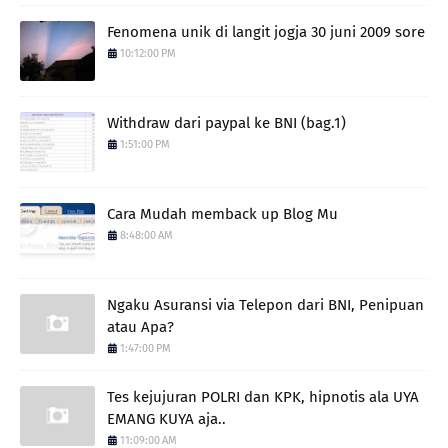
Fenomena unik di langit jogja 30 juni 2009 sore
10:12:00 PM
Withdraw dari paypal ke BNI (bag.1)
1:51:00 PM
Cara Mudah memback up Blog Mu
8:48:00 AM
Ngaku Asuransi via Telepon dari BNI, Penipuan
atau Apa?
1:47:00 PM
Tes kejujuran POLRI dan KPK, hipnotis ala UYA
EMANG KUYA aja..
11:09:00 AM