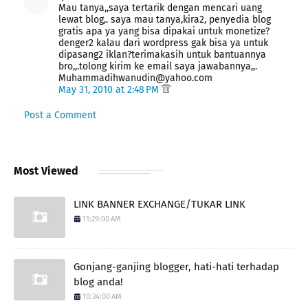
Mau tanya,,saya tertarik dengan mencari uang
lewat blog,. saya mau tanya,kira2, penyedia blog
gratis apa ya yang bisa dipakai untuk monetize?
denger2 kalau dari wordpress gak bisa ya untuk
dipasang2 iklan?terimakasih untuk bantuannya
bro,,.tolong kirim ke email saya jawabannya,,.
Muhammadihwanudin@yahoo.com
May 31, 2010 at 2:48 PM
Post a Comment
Most Viewed
LINK BANNER EXCHANGE/TUKAR LINK
11:29:00 AM
Gonjang-ganjing blogger, hati-hati terhadap
blog anda!
10:34:00 AM