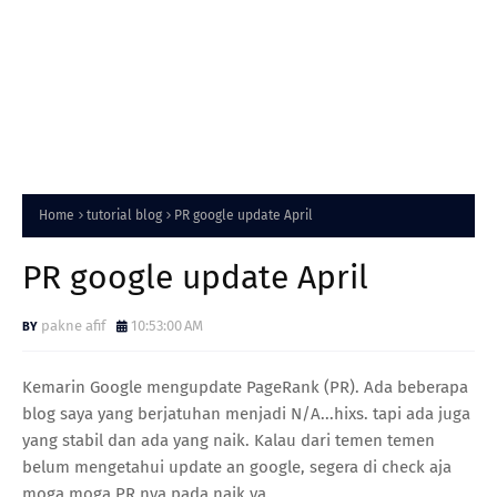
Home
tutorial blog
PR google update April
PR google update April
pakne afif
10:53:00 AM
Kemarin Google mengupdate PageRank (PR). Ada beberapa
blog saya yang berjatuhan menjadi N/A...hixs. tapi ada juga
yang stabil dan ada yang naik. Kalau dari temen temen
belum mengetahui update an google, segera di check aja
moga moga PR nya pada naik ya.