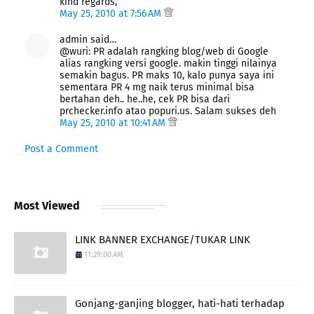
kind regards,
May 25, 2010 at 7:56 AM
admin said…
@wuri: PR adalah rangking blog/web di Google
alias rangking versi google. makin tinggi nilainya
semakin bagus. PR maks 10, kalo punya saya ini
sementara PR 4 mg naik terus minimal bisa
bertahan deh.. he..he, cek PR bisa dari
prchecker.info atao popuri.us. Salam sukses deh
May 25, 2010 at 10:41 AM
Post a Comment
Most Viewed
LINK BANNER EXCHANGE/TUKAR LINK
11:29:00 AM
Gonjang-ganjing blogger, hati-hati terhadap