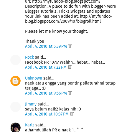
url: http://myfundoo-blog.blogspot.com/
Description: A place to do fun with blogger-More
Blogger Tutorials, Tricks,Widgets and updates
Your link has been added at: http://myfundoo-
blog.blogspot.com/2009/10/blogroll.html
Please let me know your thought.
Thank you
April 4, 2010 at 5:39 PM
Rock
said…
Facebook PR 10??? Wahhh... hebat... hebat...
April 4, 2010 at 7:22 PM
Unknown
said…
naek atau engga yang penting silaturahmi tetap
terjaga,,, :D
April 4, 2010 at 9:56 PM
Jimmy
said…
saya belum naik2 kelas nih :D
April 4, 2010 at 10:37 PM
Ҝarlz
said…
alhamdulillah PR q naek 1.. ^_^