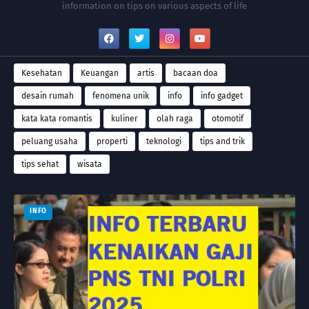
information on tips on various aspects of life
Kesehatan
Keuangan
artis
bacaan doa
desain rumah
fenomena unik
info
info gadget
kata kata romantis
kuliner
olah raga
otomotif
peluang usaha
properti
teknologi
tips and trik
tips sehat
wisata
INFO