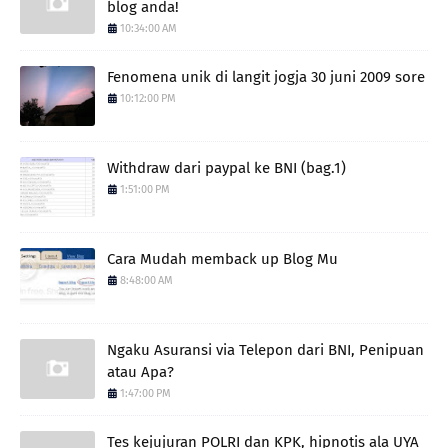
blog anda!
10:34:00 AM
Fenomena unik di langit jogja 30 juni 2009 sore
10:12:00 PM
Withdraw dari paypal ke BNI (bag.1)
1:51:00 PM
Cara Mudah memback up Blog Mu
8:48:00 AM
Ngaku Asuransi via Telepon dari BNI, Penipuan
atau Apa?
1:47:00 PM
Tes kejujuran POLRI dan KPK, hipnotis ala UYA