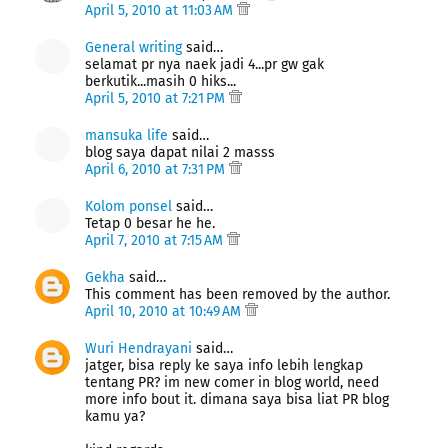
April 5, 2010 at 11:03 AM
General writing
said…
selamat pr nya naek jadi 4...pr gw gak
berkutik...masih 0 hiks...
April 5, 2010 at 7:21 PM
mansuka life
said…
blog saya dapat nilai 2 masss
April 6, 2010 at 7:31 PM
Kolom ponsel
said…
Tetap 0 besar he he.
April 7, 2010 at 7:15 AM
Gekha
said…
This comment has been removed by the author.
April 10, 2010 at 10:49 AM
Wuri Hendrayani
said…
jatger, bisa reply ke saya info lebih lengkap
tentang PR? im new comer in blog world, need
more info bout it. dimana saya bisa liat PR blog
kamu ya?