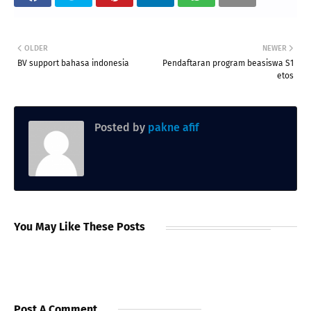
OLDER
NEWER
BV support bahasa indonesia
Pendaftaran program beasiswa S1
etos
Posted by
pakne afif
You May Like These Posts
Post A Comment