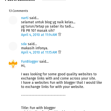
13 Comments
narti
said…
selamat untuk blog yg naik kelas...
yg turun/tetap ya sabar itu tadi....
FB PR 10? masak sih?
April 4, 2010 at 11:14 AM
sda
said…
makasih infonya.
April 4, 2010 at 11:15 AM
FunBlogger
said…
Hi,
I was looking for some good quality websites to
exchange links with and come across your site.
I have a websites Fun with blogger that I would like
to exchange links for with your website.
------------------------------
Title: Fun with blogger