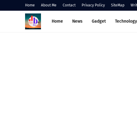
Home
About Me
Contact
Privacy Policy
SiteMap
Wri
Home
News
Gadget
Technology