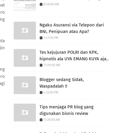
pat
8:48:00 AM
oro
ang
Ngaku Asuransi via Telepon dari
BNI, Penipuan atau Apa?
1:47:00 PM
nta
jin
Tes kejujuran POLRI dan KPK,
hipnotis ala UYA EMANG KUYA aja..
11:09:00 AM
ung
oro
Blogger sedang Sidak,
gi
Waspadalah !!
4:33:00 PM
Tips menjaga PR blog yang
digunakan bisnis review
11:20:00 AM