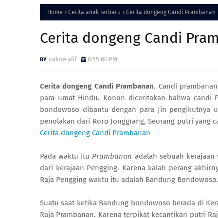
Home
Cerita anak terbaru
Cerita dongeng Candi Prambanan
Cerita dongeng Candi Pra
pakne afif
8:55:00 PM
Cerita dongeng Candi Prambanan
. Candi prambanan
para umat Hindu. Konon diceritakan bahwa candi
bondowoso dibantu dengan para Jin pengikutnya
penolakan dari Roro Jonggrang, Seorang putri yang ca
Cerita dongeng Candi Prambanan
Pada waktu itu
Prambanan
adalah sebuah kerajaan 
dari kerajaan Pengging. Karena kalah perang akhir
Raja Pengging waktu itu adalah Bandung Bondowoso
Suatu saat ketika Bandung bondowoso berada di Keraj
Raja Prambanan. Karena terpikat kecantikan putri