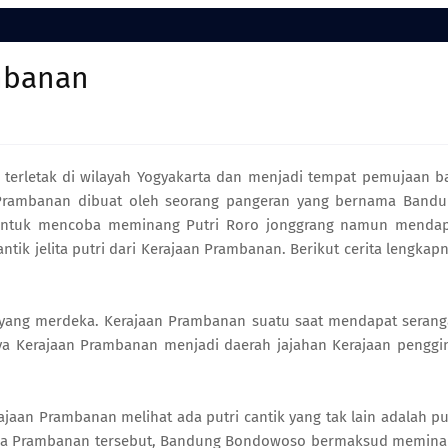
mbanan
 terletak di wilayah Yogyakarta dan menjadi tempat pemujaan b
 Prambanan dibuat oleh seorang pangeran yang bernama Band
 untuk mencoba meminang Putri Roro jonggrang namun menda
ntik jelita putri dari Kerajaan Prambanan. Berikut cerita lengkap
yang merdeka. Kerajaan Prambanan suatu saat mendapat seran
nya Kerajaan Prambanan menjadi daerah jajahan Kerajaan penggi
.
aan Prambanan melihat ada putri cantik yang tak lain adalah pu
 Raja Prambanan tersebut, Bandung Bondowoso bermaksud memin