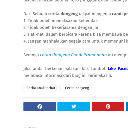
dikenal dengan patung Roro Jonggrang dan candinya 
Dari Sebuah
cerita dongeng
rakyat mengenai
candi p
1. Tidak boleh memaksakan kehendak
2. Tidak boleh bekerjasama dengan jin
3. Hati-hati dalam berbicara karena bisa membawa be
4. Jangan menhalalkan segala cara untuk memenuhi 
Semoga
cerita dongeng Candi Prambanan
ini mempu
Jika anda berkenan silakan klik tombol
Like Face
membaca informasi dari blog ini Terimakasih.
Cerita anak terbaru
Cerita dongeng