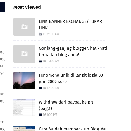
Most Viewed
LINK BANNER EXCHANGE/TUKAR
LINK
11:29:00 AM
Gonjang-ganjing blogger, hati-hati
agi
terhadap blog anda!
ung
10:34:00 AM
pat
nya
Fenomena unik di langit jogja 30
juni 2009 sore
10:12:00 PM
gan
ng.
Withdraw dari paypal ke BNI
(bag.1)
1:51:00 PM
tri
ang
Cara Mudah memback up Blog Mu