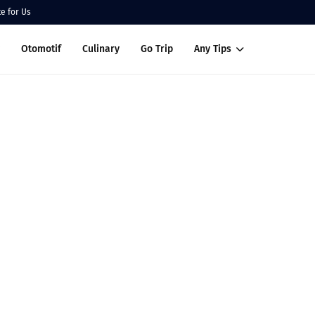
te for Us
Otomotif
Culinary
Go Trip
Any Tips