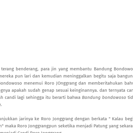
t terang benderang, para jin yang membantu Bandung Bondow
a mereka pun lari dan kemudian meninggalkan begitu saja bangu
g Bondowoso menemui Roro JOnggrang dan memberitahukan ba
ngnya apakah sudah genap sesuai keinginannya. dan ternyata ca
h candi lagi sehingga itu berarti bahwa
Bandung bondowoso
ti
g
.
ukkan jarinya ke Roro Jonggrang dengan berkata " Kalau beg
h" maka Roro Jonggrangpun seketika menjadi Patung yang sekar