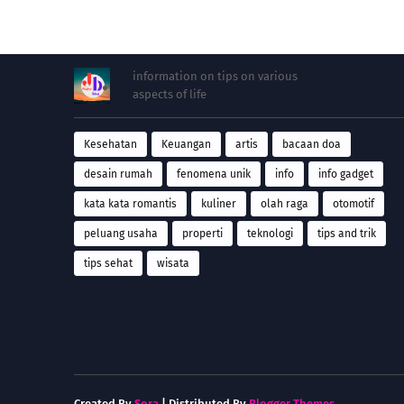
information on tips on various
aspects of life
Kesehatan
Keuangan
artis
bacaan doa
desain rumah
fenomena unik
info
info gadget
kata kata romantis
kuliner
olah raga
otomotif
peluang usaha
properti
teknologi
tips and trik
tips sehat
wisata
Created By
Sora
| Distributed By
Blogger Themes