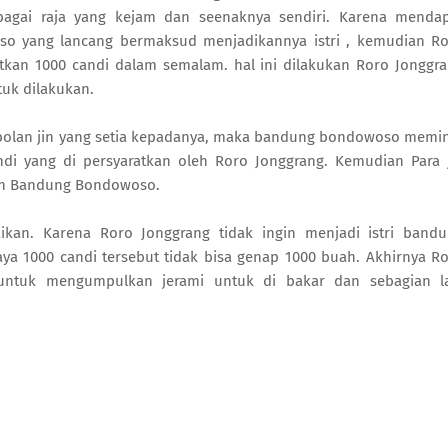
agai raja yang kejam dan seenaknya sendiri. Karena menda
so yang lancang bermaksud menjadikannya istri , kemudian R
atkan 1000 candi dalam semalam. hal ini dilakukan Roro Jonggr
tuk dilakukan.
lan jin yang setia kepadanya, maka bandung bondowoso memi
di yang di persyaratkan oleh Roro Jonggrang. Kemudian Para 
leh Bandung Bondowoso.
ikan. Karena Roro Jonggrang tidak ingin menjadi istri band
a 1000 candi tersebut tidak bisa genap 1000 buah. Akhirnya R
untuk mengumpulkan jerami untuk di bakar dan sebagian la