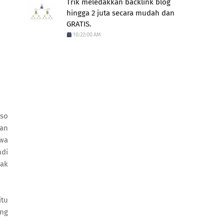
Trik meledakkan backlink blog
hingga 2 juta secara mudah dan
GRATIS.
10:22:00 AM
oso
nan
hwa
ndi
dak
itu
ang