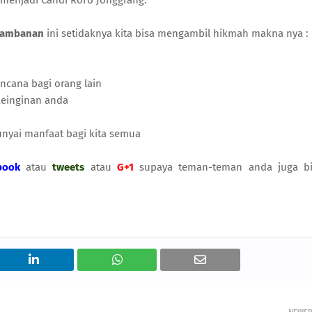
menjadi Candi Roro Jonggrang.
rambanan
ini setidaknya kita bisa mengambil hikmah makna nya :
ncana bagi orang lain
keinginan anda
nyai manfaat bagi kita semua
book
atau
tweets
atau
G+1
supaya teman-teman anda juga bi