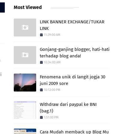
Most Viewed
LINK BANNER EXCHANGE/TUKAR
LINK
11:29:00 AM
Gonjang-ganjing blogger, hati-hati
terhadap blog anda!
n
10:34:00 AM
i
Fenomena unik di langit jogja 30
juni 2009 sore
10:12:00 PM
Withdraw dari paypal ke BNI
(bag.1)
1:51:00 PM
Cara Mudah memback up Blog Mu