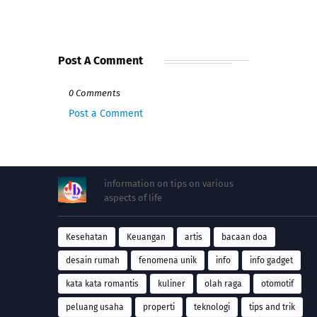
Post A Comment
0 Comments
Post a Comment
information on tips on various
aspects of life
Kesehatan
Keuangan
artis
bacaan doa
desain rumah
fenomena unik
info
info gadget
kata kata romantis
kuliner
olah raga
otomotif
peluang usaha
properti
teknologi
tips and trik