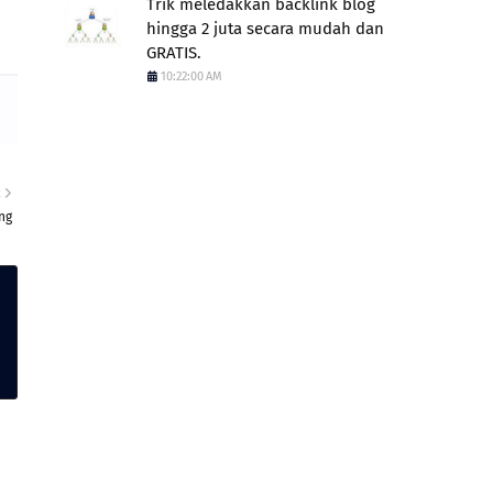
Trik meledakkan backlink blog
hingga 2 juta secara mudah dan
GRATIS.
10:22:00 AM
R
ng