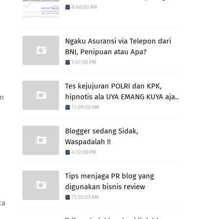
8:48:00 AM
Ngaku Asuransi via Telepon dari
BNI, Penipuan atau Apa?
1:47:00 PM
Tes kejujuran POLRI dan KPK,
hipnotis ala UYA EMANG KUYA aja..
an
11:09:00 AM
Blogger sedang Sidak,
Waspadalah !!
4:33:00 PM
Tips menjaga PR blog yang
digunakan bisnis review
11:20:00 AM
ca