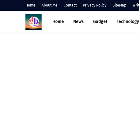
Home
About Me
Contact
Privacy Policy
SiteMap
Wri
Home
News
Gadget
Technology