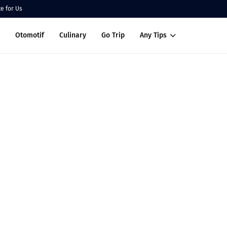
te for Us
Otomotif
Culinary
Go Trip
Any Tips