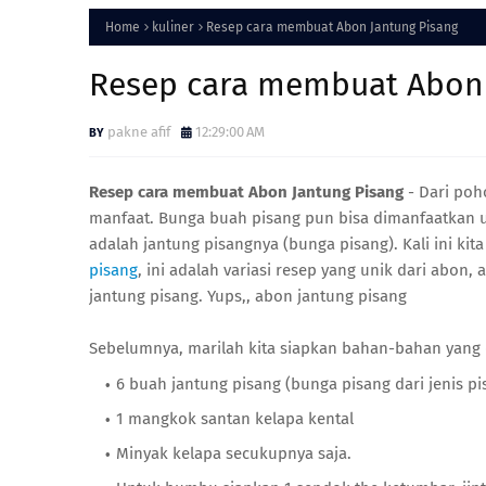
Home
kuliner
Resep cara membuat Abon Jantung Pisang
Resep cara membuat Abon 
pakne afif
12:29:00 AM
Resep cara membuat Abon Jantung Pisang
- Dari po
manfaat. Bunga buah pisang pun bisa dimanfaatkan 
adalah jantung pisangnya (bunga pisang). Kali ini k
pisang
, ini adalah variasi resep yang unik dari abon, 
jantung pisang. Yups,, abon jantung pisang
Sebelumnya, marilah kita siapkan bahan-bahan yang
6 buah jantung pisang (bunga pisang dari jenis p
1 mangkok santan kelapa kental
Minyak kelapa secukupnya saja.