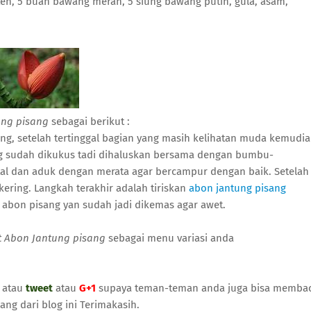
en, 5 buah bawang merah, 5 siung bawang putih, gula, asam,
ng pisang
sebagai berikut :
uang, setelah tertinggal bagian yang masih kelihatan muda kemudi
ang sudah dikukus tadi dihaluskan bersama dengan bumbu-
l dan aduk dengan merata agar bercampur dengan baik. Setelah
ering. Langkah terakhir adalah tiriskan
abon jantung pisang
abon pisang yan sudah jadi dikemas agar awet.
 Abon Jantung pisang
sebagai menu variasi anda
atau
tweet
atau
G+1
supaya teman-teman anda juga bisa memba
ng dari blog ini Terimakasih.