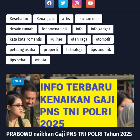
Kesehatan
Keuangan
artis
bacaan doa
desain rumah
fenomena unik
info
info gadget
kata kata romantis
kuliner
olah raga
otomotif
peluang usaha
properti
teknologi
tips and trik
tips sehat
wisata
INFO
PRABOWO naikkan Gaji PNS TNI POLRI Tahun 2025