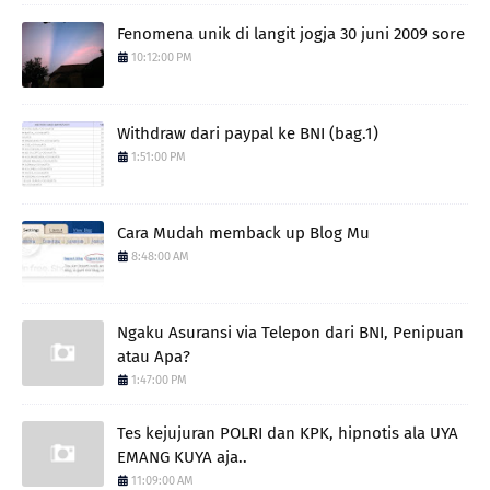
Fenomena unik di langit jogja 30 juni 2009 sore
10:12:00 PM
Withdraw dari paypal ke BNI (bag.1)
1:51:00 PM
Cara Mudah memback up Blog Mu
8:48:00 AM
Ngaku Asuransi via Telepon dari BNI, Penipuan
atau Apa?
1:47:00 PM
Tes kejujuran POLRI dan KPK, hipnotis ala UYA
EMANG KUYA aja..
11:09:00 AM