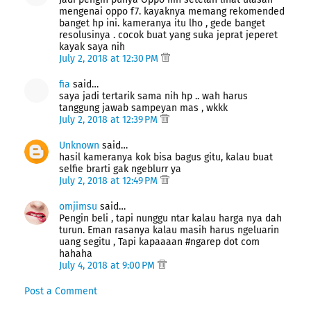
mengenai oppo f7. kayaknya memang rekomended
banget hp ini. kameranya itu lho , gede banget
resolusinya . cocok buat yang suka jeprat jeperet
kayak saya nih
July 2, 2018 at 12:30 PM
fia
said…
saya jadi tertarik sama nih hp .. wah harus
tanggung jawab sampeyan mas , wkkk
July 2, 2018 at 12:39 PM
Unknown
said…
hasil kameranya kok bisa bagus gitu, kalau buat
selfie brarti gak ngeblurr ya
July 2, 2018 at 12:49 PM
omjimsu
said…
Pengin beli , tapi nunggu ntar kalau harga nya dah
turun. Eman rasanya kalau masih harus ngeluarin
uang segitu , Tapi kapaaaan #ngarep dot com
hahaha
July 4, 2018 at 9:00 PM
Post a Comment