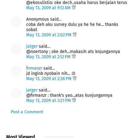
@ekosulistio: oke dech..usaha harus berjalan terus
May 13, 2009 at 9:12 AM
Anonymous said…
coba deh aku survey dulu ya he he he... thanks
sobat
May 13, 2009 at 2:02 PM
jatger
said…
@noertony ; oke deh...makasih ats knjungannya
May 13, 2009 at 2:12 PM
firmanzr
said…
jd inginb nyobain nih... :D
May 13, 2009 at 2:38 PM
jatger
said…
@firmanzr : thank's yao...atas kunjungannya
May 13, 2009 at 3:21 PM
Post a Comment
Most Viewed