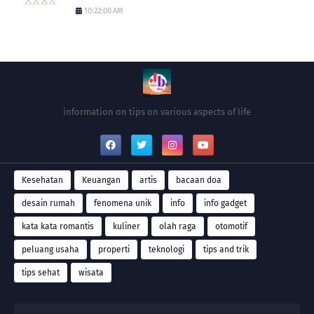
10:22:00 AM
information on tips on various aspects of life
Kesehatan
Keuangan
artis
bacaan doa
desain rumah
fenomena unik
info
info gadget
kata kata romantis
kuliner
olah raga
otomotif
peluang usaha
properti
teknologi
tips and trik
tips sehat
wisata