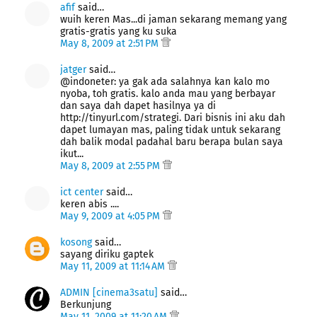
afif
said…
wuih keren Mas...di jaman sekarang memang yang
gratis-gratis yang ku suka
May 8, 2009 at 2:51 PM
jatger
said…
@indoneter: ya gak ada salahnya kan kalo mo
nyoba, toh gratis. kalo anda mau yang berbayar
dan saya dah dapet hasilnya ya di
http://tinyurl.com/strategi. Dari bisnis ini aku dah
dapet lumayan mas, paling tidak untuk sekarang
dah balik modal padahal baru berapa bulan saya
ikut...
May 8, 2009 at 2:55 PM
ict center
said…
keren abis ....
May 9, 2009 at 4:05 PM
kosong
said…
sayang diriku gaptek
May 11, 2009 at 11:14 AM
ADMIN [cinema3satu]
said…
Berkunjung
May 11, 2009 at 11:20 AM