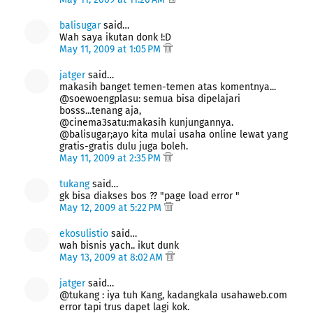
balisugar
said…
Wah saya ikutan donk !:D
May 11, 2009 at 1:05 PM
jatger
said…
makasih banget temen-temen atas komentnya...
@soewoengplasu: semua bisa dipelajari
bosss...tenang aja,
@cinema3satu:makasih kunjungannya.
@balisugar;ayo kita mulai usaha online lewat yang
gratis-gratis dulu juga boleh.
May 11, 2009 at 2:35 PM
tukang
said…
gk bisa diakses bos ?? "page load error "
May 12, 2009 at 5:22 PM
ekosulistio
said…
wah bisnis yach.. ikut dunk
May 13, 2009 at 8:02 AM
jatger
said…
@tukang : iya tuh Kang, kadangkala usahaweb.com
error tapi trus dapet lagi kok.